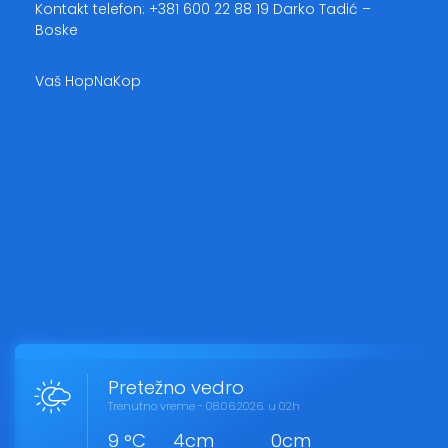
Kontakt telefon: +381 600 22 88 19 Darko Tadić –
Boske
Vaš HopNaKop
Pretežno vedro
Trenutno vreme - 08.06.2026. u 02h
9 °C
4cm
0cm