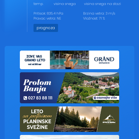
temp.
visina snega
visina snega na stazi
Pritisak: 835.4 hPa
Brzina vetra: 3 m/s
Pravac vetra: NE
Vlažnost: 71 %
prognoza