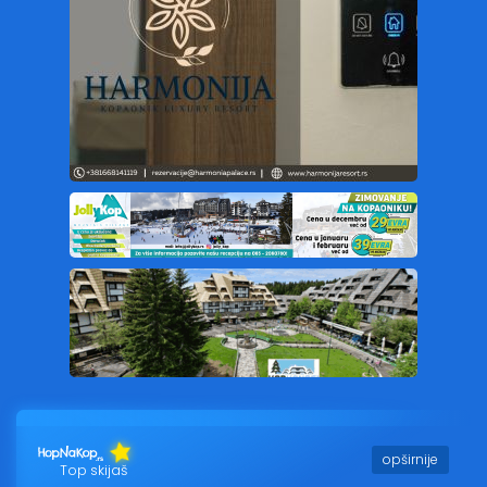
opširnije
Top skijaš