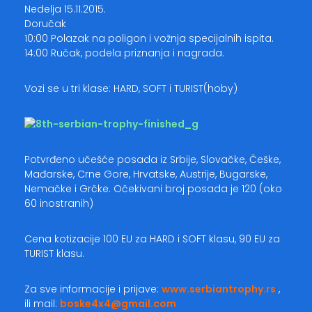
Nedelja 15.11.2015.
Doručak
10:00 Polazak na poligon i vožnja specijalnih ispita.
14:00 Ručak, podela priznanja i nagrada.
Vozi se u tri klase: HARD, SOFT i TURIST(hoby)
Potvrđeno učešće posada iz Srbije, Slovačke, Češke,
Mađarske, Crne Gore, Hrvatske, Austrije, Bugarske,
Nemačke i Grčke. Očekivani broj posada je 120 (oko
60 inostranih)
Cena kotizacije 100 EU za HARD i SOFT klasu, 90 EU za
TURIST klasu.
Za sve informacije i prijave:
www.serbiantrophy.rs
,
ili mail:
boske4x4@gmail.com