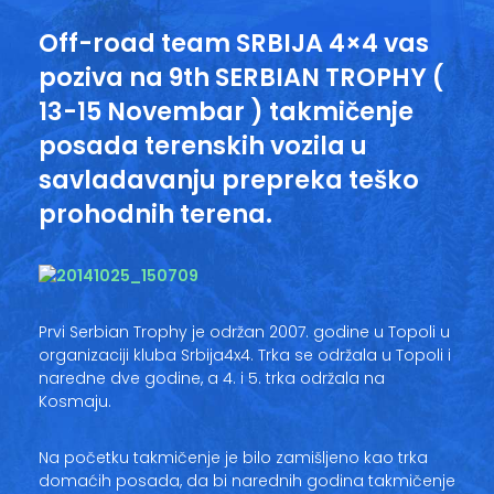
Vesti
Off-road team SRBIJA 4×4 vas
Oglasi
poziva na
9th SERBIAN TROPHY
(
13-15 Novembar ) takmičenje
Galerija
posada terenskih vozila u
savladavanju prepreka teško
prohodnih terena.
Copyright© 2020
HopNaKop
Prvi Serbian Trophy je održan 2007. godine u Topoli u
organizaciji kluba Srbija4x4. Trka se održala u Topoli i
naredne dve godine, a 4. i 5. trka održala na
Kosmaju.
Na početku takmičenje je bilo zamišljeno kao trka
domaćih posada, da bi narednih godina takmičenje