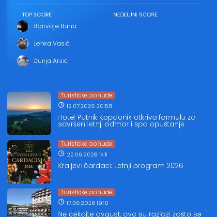
TOP SCORE
NEDELJNI SCORE
Borivoje Buha
Lenka Vasić
Dunja Arsić
Turisticke ponude
12.07.2026 20:58
Hotel Putnik Kopaonik otkriva formulu za
savršen letnji odmor i spa opuštanje
Turisticke ponude
22.06.2026 14:11
Kraljevi čardaci: Letnji program 2026
Turisticke ponude
17.06.2026 19:10
Ne čekajte avgust, ovo su razlozi zašto se