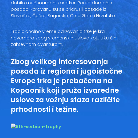
dobilo međunarodni karatker. Pored domaćih
posada, karavanu su se pridružili posade iz
Slovačke, Češke, Bugarske, Crne Gore i Hrvatske.
Tradicionalno vreme održavanja trke je kraj
novembra zbog vremenskih uslova koju trku čini
zahtevnom avanturom.
Zbog velikog interesovanja
posada iz regiona i jugoistočne
Evrope trka je prebačena na
Kopaonik koji pruža izvaredne
uslove za vožnju staza različite
prhodnosti i težine.