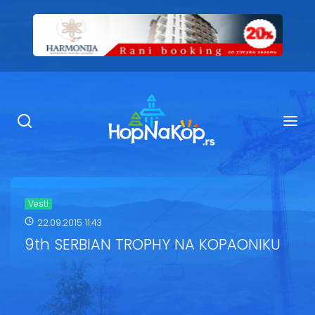
Smeštaj Kopaonik
Ugostiteljstvo
Sadržaj
Kop Info
Vesti
22.09.2015 11:43
Ski info
9th SERBIAN TROPHY NA KOPAONIKU
Ski škole
Ski renta