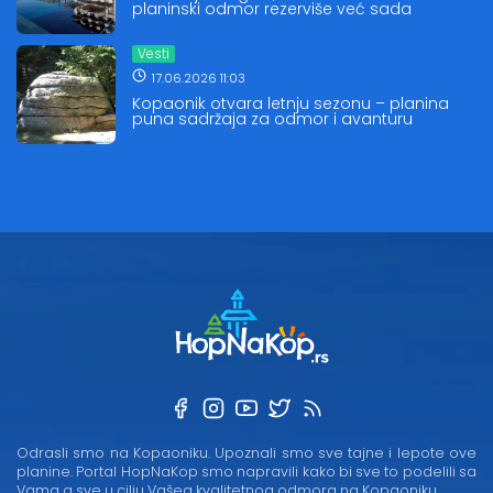
planinski odmor rezerviše već sada
Vesti
17.06.2026 11:03
Kopaonik otvara letnju sezonu – planina
puna sadržaja za odmor i avanturu
Odrasli smo na Kopaoniku. Upoznali smo sve tajne i lepote ove
planine. Portal HopNaKop smo napravili kako bi sve to podelili sa
Vama a sve u cilju Vašeg kvalitetnog odmora na Kopaoniku...