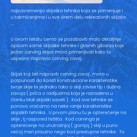
najsavremenija skijaška tehnika koja se primenjuje i
u takmičenjima i u sve širem delu rekreativnih skijaša
….
U ovom tekstu ćemo se pozabaviti malo detaljnije
opisom same skijaške tehnike i glavnih gibanja koje
jedan carving skijaš mora primenjivati kako bi
uspešno napravio carving zavoj .
Skijaš koji želi napraviti carving zavoj , mora u
potpunosti da koristi konstrukcione karakteristike
svoje skije te jednako tako o skiji zavise tip i dužina
zavoja ( priča o radijusima koja je razrađena u
članku Mali skijaški saveti ) . Kod ove tehnike se
ponovo vraćamo na neke ranije karakteristike
skijaških tehnika . U prvom planu tu je opterećenje na
skije , tj raspored težišta . Kod carvinga je
opterećenje na unutrašnjoj ( gornjoj ) skiji u puno
većoj meri prisutno nego kod prestupne tehnike . To