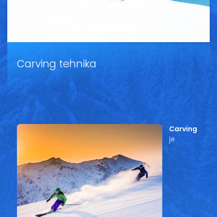
Vesti
Oglasi
Galerija
Carving tehnika
Copyright© 2020
HopNaKop
Carving
je