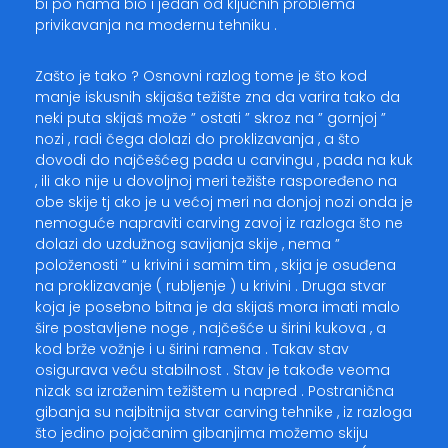
bi po nama bio i jedan od ključnih problema
privikavanja na modernu tehniku .
Zašto je tako ? Osnovni razlog tome je što kod
manje iskusnih skijaša težište zna da varira tako da
neki puta skijaš može ” ostati ” skroz na ” gornjoj ”
nozi , radi čega dolazi do proklizavanja , a što
dovodi do najčešćeg pada u carvingu , pada na kuk
, ili ako nije u dovoljnoj meri težište raspoređeno na
obe skije tj ako je u većoj meri na donjoj nozi onda je
nemoguće napraviti carving zavoj iz razloga što ne
dolazi do uzdužnog savijanja skije , nema ”
položenosti ” u krivini i samim tim , skija je osuđena
na proklizavanje ( rubljenje ) u krivini . Druga stvar
koja je posebno bitna je da skijaš mora imati malo
šire postavljene noge , najčešće u širini kukova , a
kod brže vožnje i u širini ramena . Takav stav
osigurava veću stabilnost . Stav je takođe veoma
nizak sa izraženim težištem u napred . Postranična
gibanja su najbitnija stvar carving tehnike , iz razloga
što jedino pojačanim gibanjima možemo skiju