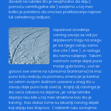
dovesti na rubnike što je neophodno da skiju (
pomoću centrifugalne sile ) savijemo u toj meri
koliko je potrebno da ona bez proklizavanja napravi
luk određenog radijusa .
Uspešnost izvođenja
carving zavoja se vidi po
skijaševom tragu na snegu
jer iza njega ostaju samo
dve crte ( šine ) , iz razloga
što nema rubljenja . Takvim
načinom vožnje skijaš puno
manje gubi brzinu , vozi se
gotovo sve vreme na rubnicima (kantnama) te ima
puno bržu reakciju za promenu smera jer je kantna
sa celom svojom dužinom urezana u sneg što u
zavoju daje puno bolji osećaj . Krajnji cilj carvinga je
što veća zabava na skijama , jer ranije tehnike
skijanja nisu bile u toj meri atraktivne kao što je
karving . Kao dokaz tome su iskusniji carving skijaši
koji skijaju bez štapova ( raširenih ruku sa kojima