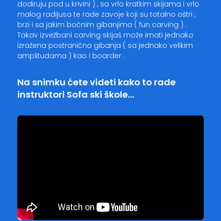
dodiruju pod u krivini ) , sa vrlo kratkim skijama i vrlo
malog radijusa te rade zavoje koji su totalno oštri ,
brzi i sa jakim bočnim gibanjima ( fun carving ) .
Takav izvežbani carving skijaš može imati jednako
izražena postranična gibanja ( sa jednako velikim
amplitudama ) kao i boarder .
Na snimku ćete videti kako to rade
instruktori Sofa ski škole…