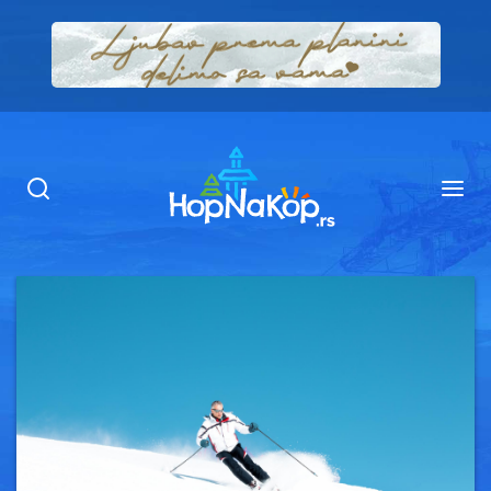
Smeštaj Kopaonik
Ugostiteljstvo
Sadržaj
Kop Info
Ski info
Ski škole
Ski renta