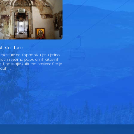
irske ture
rske ture na Kopaoniku jesu jedno
atih i veoma popularnih aktivnih
a. Upoznajte kulturno nasleđe Srbije
e duh […]