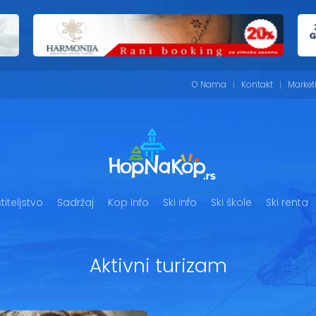
O Nama
Kontakt
Market
iteljstvo
Sadržaj
Kop Info
Ski info
Ski škole
Ski renta
Aktivni turizam