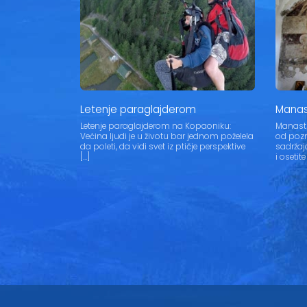
Letenje paraglajderom
Manast
Letenje paraglajderom na Kopaoniku:
Manasti
Većina ljudi je u životu bar jednom poželela
od pozn
da poleti, da vidi svet iz ptičje perspektive
sadržaj
[…]
i osetit