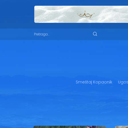
Smeštaj Kopaonik
Ugost