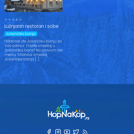
Vesti
Oglasi
Lužnjanin restoran i sobe
Galerija
Jošanička banja
Odabrali ste Jošaničku banju za
Vaš odmor. Tražite smeštaj u
Jošaničkoj banji? Na pravom ste
mestu. Stranica smeštaj
Copyright© 2020
Jošanička banja […]
HopNaKop