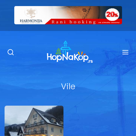
Smeštaj Kopaonik
Ugostiteljstvo
Sadržaj
Vile
Kop Info
Ski info
Ski škole
Ski renta