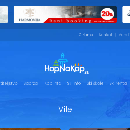
O Nama
Kontakt
Market
iteljstvo
Sadržaj
Kop Info
Ski info
Ski škole
Ski renta
Vile