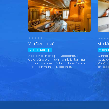
Vila Dizdarević
Vila 
Vikend Naselje
Vikend
Ako tražite smeštaj na Kopaoniku sa
Odmor i
autentično planinskim ambijentom na
besprek
pravom ste mestu. Vila Dizdarević vam
Vili Mo
nudi apartman na Kopaoniku […]
prelepo