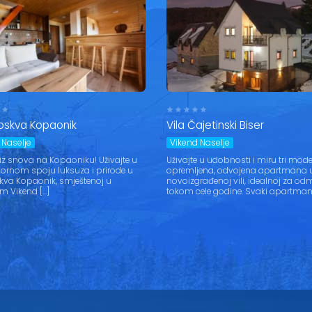
Moskva Kopaonik
Vila Čajetinski Biser
 Naselje
Vikend Naselje
z snova na Kopaoniku! Uživajte u
Uživajte u udobnosti i miru tri mod
ornom spoju luksuza i prirode u
opremljena, odvojena apartmana 
skva Kopaonik, smještenoj u
novoizgrađenoj vili, idealnoj za od
m Vikend […]
tokom cele godine. Svaki apartman 