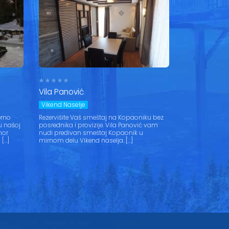
Vila Panović
Vikend Naselje
erno
Rezervišite Vaš smeštaj na Kopaoniku bez
u našoj
posrednika i provizije. Vila Panović vam
mor
nudi predivan smeštaj Kopaonik u
[…]
mirnom delu Vikend naselja. […]