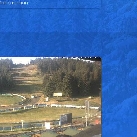
Mali Karaman
Sunčana Dolina
Krčmar
rst