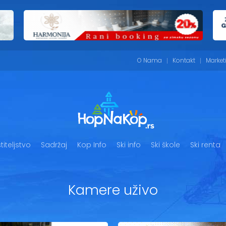
O Nama
Kontakt
Market
iteljstvo
Sadržaj
Kop Info
Ski info
Ski škole
Ski renta
Kamere uživo