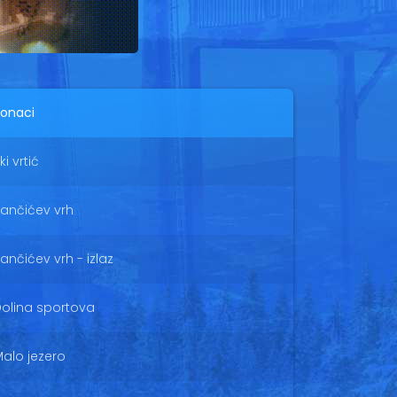
onaci
ki vrtić
ančićev vrh
ančićev vrh - izlaz
olina sportova
alo jezero