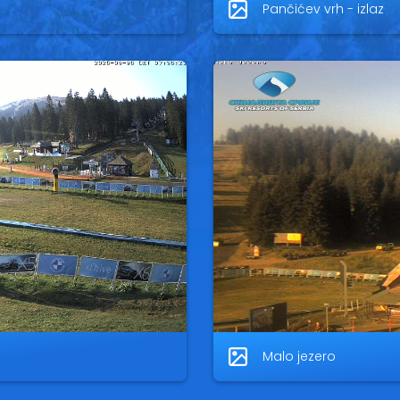
Pančićev vrh - izlaz
Malo jezero