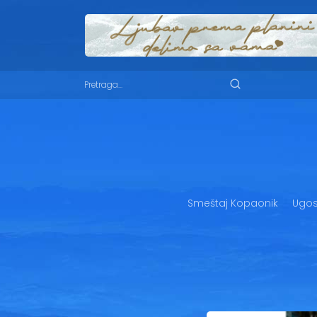
Smeštaj Kopaonik
Ugost