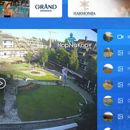
K
S
P
P
D
M