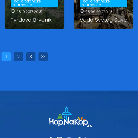
Podkopaoničke
Podkopaoničke
znamenitosti
znamenitosti
28.10.2017 20:31
25.09.2017 19:43
Tvrđava Brvenik
Voda Svetog Save
1
2
3
>>