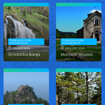
Podkopaoničke
Podkopaoničke
znamenitosti
znamenitosti
13.11.2017 21:09
28.10.2017 20:41
Gradačka Banja
Manastir Gradac