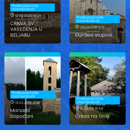
Vesti
Podkopaoničke
znamenitosti
12.02.2020 16:24
Oglasi
Podkopaoničke
znamenitosti
CRКVA SV.
04.04.2018 12:17
VAVEDENJA U
Galerija
BELJAКU
Đurđevi stupovi
Copyright© 2020
HopNaKop
Podkopaoničke
znamenitosti
Podkopaoničke
znamenitosti
10.02.2018 21:46
11.01.2018 15:56
Manastir
Sopoćani
Crkva na Goliji