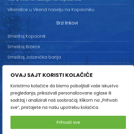
Vikendice u Vikend naselju na Kopaoniku
Brzi linkovi
Smeštaj Kopaonik
Smeštaj Brzeće
Smeštaj Jošanička banja
Uslovi korišćenja
OVAJ SAJT KORISTI KOLAČIĆE
Marketing
Koristimo kolačiće da bismo poboljšali vaše iskustvo
Politika privatnosti
pregledanja, prikazivali personalizovane oglase ili
Kontakt
sadržaj i analizirali naš saobraćaj. Klikom na „Prihvati
sve“, pristajete na našu upotrebu kolačića.
Copyright© 2013-2026 | HopNaKop
Prihvati sve
Sva prava zadržana / All rights reserved