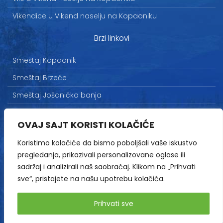
Vikendice u Vikend naselju na Kopaoniku
Brzi linkovi
Smeštaj Kopaonik
Smeštaj Brzeće
Smeštaj Jošanička banja
Uslovi korišćenja
OVAJ SAJT KORISTI KOLAČIĆE
Marketing
Koristimo kolačiće da bismo poboljšali vaše iskustvo
Politika privatnosti
pregledanja, prikazivali personalizovane oglase ili
Kontakt
sadržaj i analizirali naš saobraćaj. Klikom na „Prihvati
sve“, pristajete na našu upotrebu kolačića.
Copyright© 2013-2026 | HopNaKop
Prihvati sve
Sva prava zadržana / All rights reserved