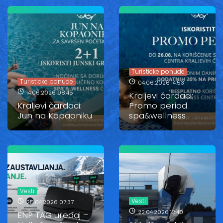
Turisticke ponude
Turisticke ponude
04.06.2026 14:53
14.06.2026 08:45
Kraljevi čardaci:
Kraljevi čardaci:
Promo period
Jun na Kopaoniku
spa&wellness
Vesti
Vesti
25.04.2026 07:37
22.04.2026 12:40
ENP TAG uređaj –