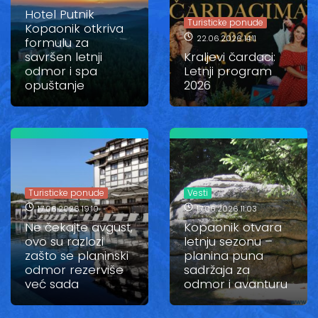
Vesti
Hotel Putnik
Turisticke ponude
Kopaonik otkriva
22.06.2026 14:11
formulu za
Oglasi
savršen letnji
Kraljevi čardaci:
odmor i spa
Letnji program
Galerija
opuštanje
2026
Copyright© 2020
HopNaKop
Turisticke ponude
Vesti
17.06.2026 19:10
17.06.2026 11:03
Ne čekajte avgust,
Kopaonik otvara
ovo su razlozi
letnju sezonu –
zašto se planinski
planina puna
odmor rezerviše
sadržaja za
već sada
odmor i avanturu