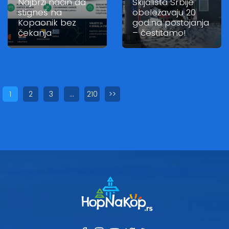
Najbrži način da
Skijališta Srbije
stigneš na
obeležavaju 20
Kopaonik bez
godina postojanja
čekanja
– čestitamo!
1
2
3
…
210
>>