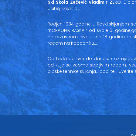
Ski Škola Zečević Vladimir
ZEKO
: Diplo
ucitelj skijanja…
Rodjen 1984 godine u Raski.skijanjem se
“KOPAONIK RASKA “ od svoje 6. godine,g
na drzavnom nivou… sa 18 godina postao
radom na Kopaoniku….
Od tada pa sve do danas, kroz njegovu
odlikuje se veoma strpljivim radom,i
alpske tehnike skijanja….dodjite… uverite 
Sm