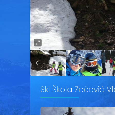
Ski Škola Zečević V