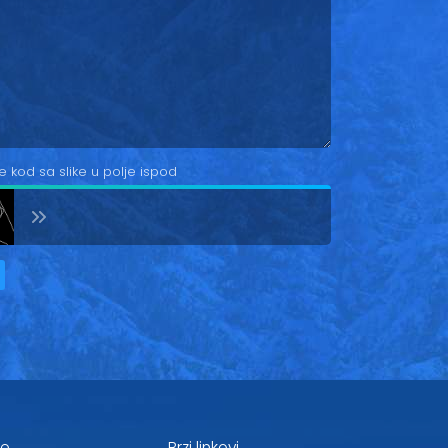
e kod sa slike u polje ispod
je
Brzi linkovi