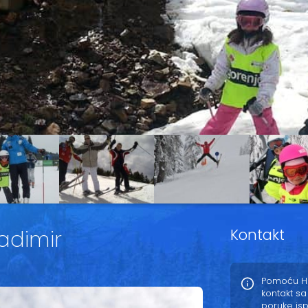
ladimir
Kontakt
Pomoću Ho
kontakt sa
poruke is