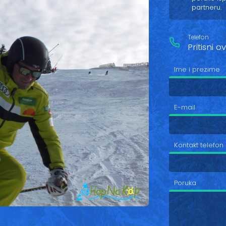
partneru.
Telefon
Pritisni 
Ime i prezime
E-mail
Kontakt telefon
Poruka