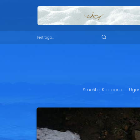
Smeštaj Kopaonik
Ugost