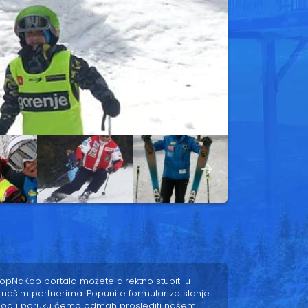
pNaKop portala možete direktno stupiti u
 našim partnerima. Popunite formular za slanje
pod i poruku ćemo odmah proslediti našem