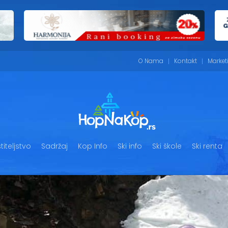
O Nama
Kontakt
Market
iteljstvo
Sadržaj
Kop Info
Ski info
Ski škole
Ski renta