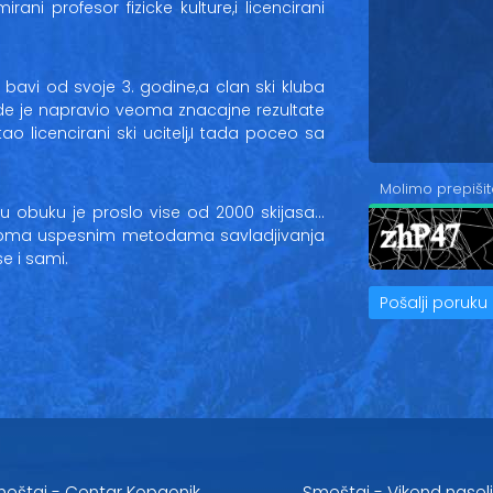
mirani profesor fizicke kulture,i licencirani
 bavi od svoje 3. godine,a clan ski kluba
de je napravio veoma znacajne rezultate
 licencirani ski ucitelj,I tada poceo sa
Molimo prepišit
 obuku je proslo vise od 2000 skijasa…
 veoma uspesnim metodama savladjivanja
se i sami.
Pošalji poruku
eštaj - Centar Kopaonik
Smeštaj - Vikend nasel