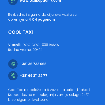
www.taxikopaonik.com
Bezbedno i sigurno do cilja, sva vozila su
opremljena
4 X 4 pogonom
.
COOL TAXI
Vlasnik:
DOO COOL 036 RAŠKA
Radno vreme: 00-24
+381 36 733 668
+381 69 311 22 77
Cool Taxi raspolaže sa 5 vozila na teritoriji Raške i
Kopaonika, na raspolaganju vam je usluga 24/7,
brzo, sigurno i kvalitetno.