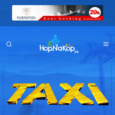
Smeštaj Kopaonik
Ugostiteljstvo
Sadržaj
Kop Info
Ski info
Ski škole
Ski renta