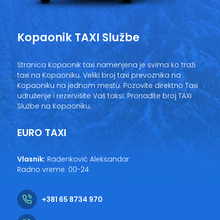
Kopaonik
TAXI Službe
Stranica Kopaonik taxi namenjena je svima ko traži
taxi na Kopaoniku. Veliki broj taxi prevoznika na
Kopaoniku na jednom mestu. Pozovite direktno Taxi
udruženje i rezervišite Vaš taksi. Pronađite broj TAXI
Službe na Kopaoniku.
EURO TAXI
Vlasnik:
Radenković Aleksandar
Radno vreme: 00-24
+381 65 8734 970