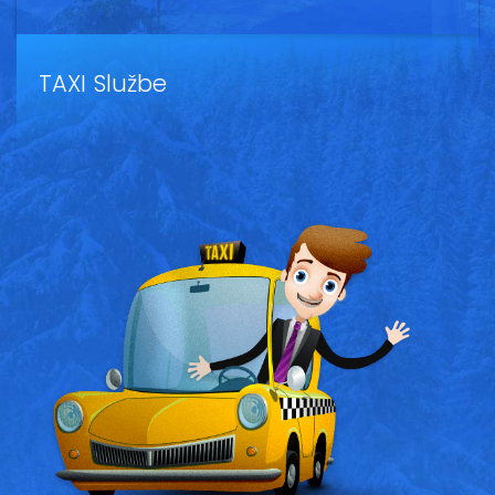
Vesti
Oglasi
TAXI Službe
Galerija
Copyright© 2020
HopNaKop