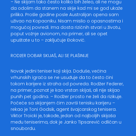
– Ne skijam tako često koliko bih želeo, ali ne mogu
da odolim da stanem na skije kad mi se god ukaže
prilika. Prošle godine posle Australijan opena sam
uživao na Kopaoniku. Nisam mislio o opasnostima i
mogućoj povredi. Ima dosta rizičnih stvari u životu,
poput vožnje avionom, na primer, ali se opet
upuštate u to – zaključuje Đoković.
RODžER DOBAR SKIJAŠ, ALI SE PLAŠINIJE
Novak jedini teniser koji skija. Doduše, većina
vrhunskih igrača se ne usuđuje da to često čini
tokom karijere iz straha od povreda. Rodžer Federer,
na primer, poznat je kao vrstan skijaš, ali nije skijao
punih pet godina. – Rodžer prosto ne želi da rizikuje.
Počeće sa skijanjem čim završi tenisku karijeru –
rekao je Toni Godsik, agent švajcarskog tenisera.
Viktor Troicki je, takođe, jedan od najboljih skijaša
među teniserima, dok je Janko Tipsarević odličan u
snoubordu.