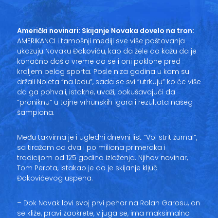
Vesti
Oglasi
Američki novinari: Skijanje Novaka dovelo na tron:
AMERIKANCI i tamošnji mediji sve više poštovanja
Galerija
ukazuju Novaku Đokoviću, kao da žele da kažu da je
konačno došlo vreme da se i oni poklone pred
kraljem belog sporta. Posle niza godina u kom su
držali Noleta “na ledu”, sada se svi “utrkuju” ko će više
da ga pohvali, istakne, uvaži, pokušavajući da
Copyright© 2020
“proniknu” u tajne vrhunskih igara i rezultata našeg
HopNaKop
šampiona.
Među takvima je i ugledni dnevni list “Vol strit žurnal”,
sa tiražom od dva i po miliona primeraka i
tradicijom od 125 godina izlaženja. Njihov novinar,
Tom Perota, istakao je da je skijanje ključ
Đokovićevog uspeha.
– Dok Novak lovi svoj prvi pehar na Rolan Garosu, on
se kliže, pravi zaokrete, vijuga se, ima maksimalno