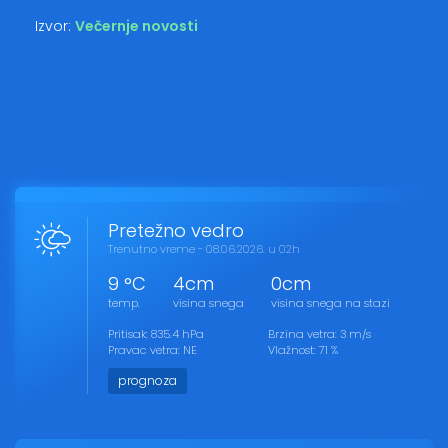
Izvor:
Večernje novosti
Pretežno vedro
Trenutno vreme - 08.06.2026. u 02h
9 °C
4cm
0cm
temp.
visina snega
visina snega na stazi
Pritisak: 835.4 hPa
Brzina vetra: 3 m/s
Pravac vetra: NE
Vlažnost: 71 %
prognoza