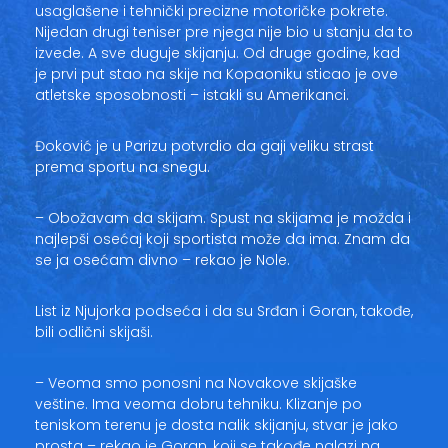
usaglašene i tehnički precizne motoričke pokrete.
Nijedan drugi teniser pre njega nije bio u stanju da to
izvede. A sve duguje skijanju. Od druge godine, kad
je prvi put stao na skije na Kopaoniku sticao je ove
atletske sposobnosti – istakli su Amerikanci.
Đoković je u Parizu potvrdio da gaji veliku strast
prema sportu na snegu.
– Obožavam da skijam. Spust na skijama je možda i
najlepši osećaj koji sportista može da ima. Znam da
se ja osećam divno – rekao je Nole.
List iz Njujorka podseća i da su Srđan i Goran, takođe,
bili odlični skijaši.
– Veoma smo ponosni na Novakove skijaške
veštine. Ima veoma dobru tehniku. Klizanje po
teniskom terenu je dosta nalik skijanju, stvar je jako
prosta – rekao je Goran, koji se takođe nalazi na