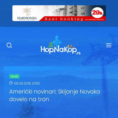
Smeštaj Kopaonik
Ugostiteljstvo
Sadržaj
Kop Info
Vesti
08.06.2015 21:55
Ski info
Američki novinari: Skijanje Novaka
dovelo na tron
Ski škole
Ski renta