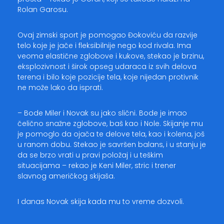
Rolan Garosu.
Ovaj zimski sport je pomogao Đokoviću da razvije
telo koje je jače i fleksibilnije nego kod rivala. Ima
veoma elastične zglobove i kukove, stekao je brzinu,
eksplozivnost i širok opseg udaraca iz svih delova
terena i bilo koje pozicije tela, koje nijedan protivnik
ne može lako da isprati.
– Bode Miler i Novak su jako slični. Bode je imao
čelično snažne zglobove, baš kao i Nole. Skijanje mu
je pomoglo da ojača te delove tela, kao i kolena, još
u ranom dobu. Stekao je savršen balans, i u stanju je
da se brzo vrati u pravi položaj i u teškim
situacijama – rekao je Keni Miler, stric i trener
slavnog američkog skijaša.
I danas Novak skija kada mu to vreme dozvoli.