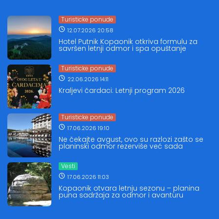
Turisticke ponude
12.07.2026 20:58
Hotel Putnik Kopaonik otkriva formulu za
savršen letnji odmor i spa opuštanje
Turisticke ponude
22.06.2026 14:11
Kraljevi čardaci: Letnji program 2026
Turisticke ponude
17.06.2026 19:10
Ne čekajte avgust, ovo su razlozi zašto se
planinski odmor rezerviše već sada
Vesti
17.06.2026 11:03
Kopaonik otvara letnju sezonu – planina
puna sadržaja za odmor i avanturu