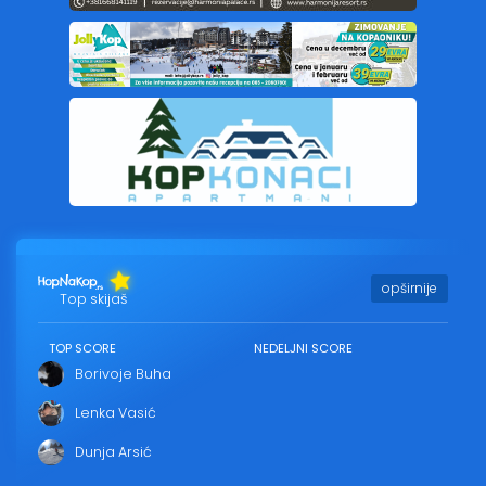
opširnije
Top skijaš
TOP SCORE
NEDELJNI SCORE
Borivoje Buha
Lenka Vasić
Dunja Arsić