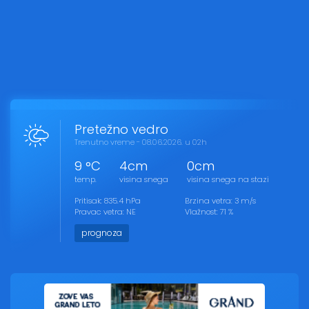
Pretežno vedro
Trenutno vreme - 08.06.2026. u 02h
9 °C
4cm
0cm
temp.
visina snega
visina snega na stazi
Pritisak: 835.4 hPa
Brzina vetra: 3 m/s
Pravac vetra: NE
Vlažnost: 71 %
prognoza