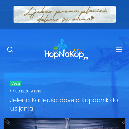
Smeštaj Kopaonik
Ugostiteljstvo
Sadržaj
Kop Info
Vesti
08.12.2019 15:19
Ski info
Jelena Karleuša dovela Kopaonik do
usijanja
Ski škole
Ski renta