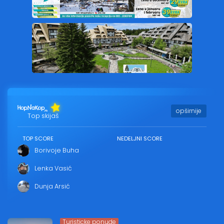
opširnije
Top skijaš
TOP SCORE
NEDELJNI SCORE
Borivoje Buha
Lenka Vasić
Dunja Arsić
Turisticke ponude