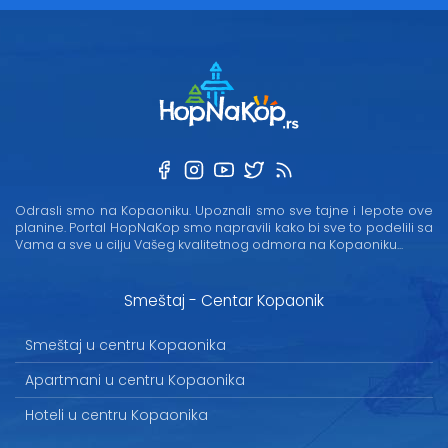
Odrasli smo na Kopaoniku. Upoznali smo sve tajne i lepote ove
planine. Portal HopNaKop smo napravili kako bi sve to podelili sa
Vama a sve u cilju Vašeg kvalitetnog odmora na Kopaoniku...
Smeštaj - Centar Kopaonik
Smeštaj u centru Kopaonika
Apartmani u centru Kopaonika
Hoteli u centru Kopaonika