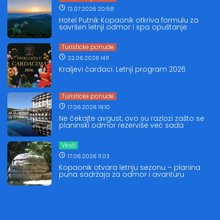
12.07.2026 20:58
Hotel Putnik Kopaonik otkriva formulu za
savršen letnji odmor i spa opuštanje
Turisticke ponude
22.06.2026 14:11
Kraljevi čardaci: Letnji program 2026
Turisticke ponude
17.06.2026 19:10
Ne čekajte avgust, ovo su razlozi zašto se
planinski odmor rezerviše već sada
Vesti
17.06.2026 11:03
Kopaonik otvara letnju sezonu – planina
puna sadržaja za odmor i avanturu