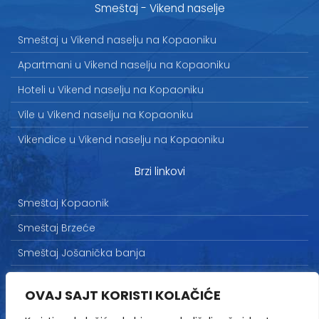
Smeštaj - Vikend naselje
Smeštaj u Vikend naselju na Kopaoniku
Apartmani u Vikend naselju na Kopaoniku
Hoteli u Vikend naselju na Kopaoniku
Vile u Vikend naselju na Kopaoniku
Vikendice u Vikend naselju na Kopaoniku
Brzi linkovi
Smeštaj Kopaonik
Smeštaj Brzeće
Smeštaj Jošanička banja
Uslovi korišćenja
OVAJ SAJT KORISTI KOLAČIĆE
Marketing