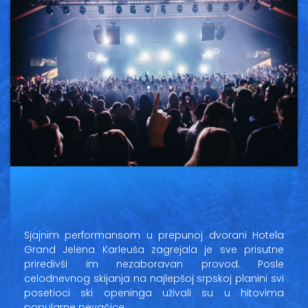
Vesti
Oglasi
Galerija
Copyright© 2020
HopNaKop
Sjajnim performansom u prepunoj dvorani Hotela
Grand Jelena Karleuša zagrejala je sve prisutne
priredivši im nezaboravan provod. Posle
celodnevnog skijanja na najlepšoj srpskoj planini svi
posetioci ski openinga uživali su u hitovima
popularne pevačice.