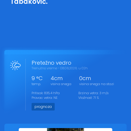
Tabaković.
Pretežno vedro
Trenutno vreme - 08.06.2026. u 02h
9 °C
4cm
0cm
temp.
visina snega
visina snega na stazi
Pritisak: 835.4 hPa
Brzina vetra: 3 m/s
Pravac vetra: NE
Vlažnost: 71 %
prognoza