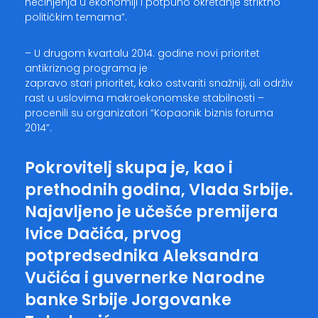
nečinjenja u ekonomiji i potpuno okretanje striktno
političkim temama”.
– U drugom kvartalu 2014. godine novi prioritet
antikriznog programa je
zapravo stari prioritet, kako ostvariti snažniji, ali održiv
rast u uslovima makroekonomske stabilnosti –
procenili su organizatori “Kopaonik biznis foruma
2014”.
Pokrovitelj skupa je, kao i
prethodnih godina, Vlada Srbije.
Najavljeno je učešće premijera
Ivice Dačića, prvog
potpredsednika Aleksandra
Vučića i guvernerke Narodne
banke Srbije Jorgovanke