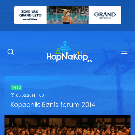
Smeštaj Kopaonik
Ugostiteljstvo
Sadržaj
Kop Info
Vesti
05.02.2014 11:00
Ski info
Kopaonik: Biznis forum 2014
Ski škole
Ski renta