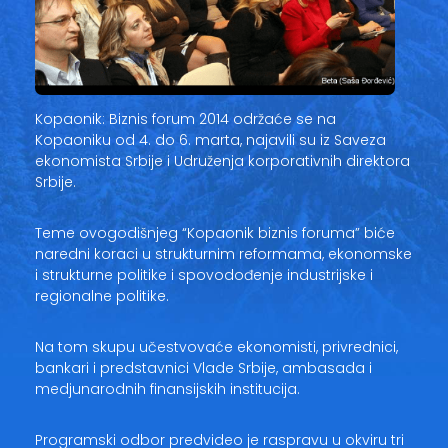
Kopaonik: Biznis forum 2014 održaće se na
Kopaoniku od 4. do 6. marta, najavili su iz Saveza
ekonomista Srbije i Udruženja korporativnih direktora
Srbije.
Teme ovogodišnjeg “Kopaonik biznis foruma” biće
naredni koraci u strukturnim reformama, ekonomske
i strukturne politike i spovodođenje industrijske i
regionalne politike.
Na tom skupu učestvovaće ekonomisti, privrednici,
bankari i predstavnici Vlade Srbije, ambasada i
medjunarodnih finansijskih institucija.
Programski odbor predvideo je raspravu u okviru tri