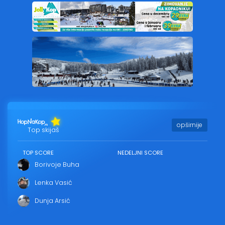
opširnije
Top skijaš
TOP SCORE
NEDELJNI SCORE
Borivoje Buha
Lenka Vasić
Dunja Arsić