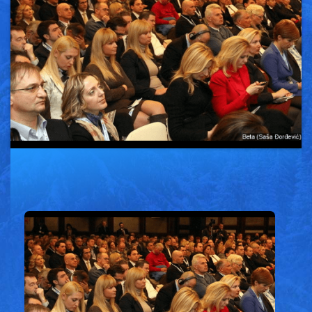
Vesti
Oglasi
Galerija
Copyright© 2020
HopNaKop