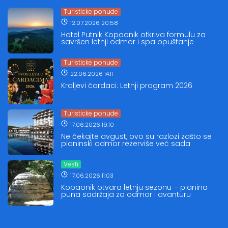
Turisticke ponude
12.07.2026 20:58
Hotel Putnik Kopaonik otkriva formulu za
savršen letnji odmor i spa opuštanje
Turisticke ponude
22.06.2026 14:11
Kraljevi čardaci: Letnji program 2026
Turisticke ponude
17.06.2026 19:10
Ne čekajte avgust, ovo su razlozi zašto se
planinski odmor rezerviše već sada
Vesti
17.06.2026 11:03
Kopaonik otvara letnju sezonu – planina
puna sadržaja za odmor i avanturu