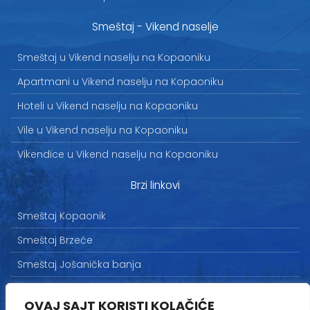
Smeštaj - Vikend naselje
Smeštaj u Vikend naselju na Kopaoniku
Apartmani u Vikend naselju na Kopaoniku
Hoteli u Vikend naselju na Kopaoniku
Vile u Vikend naselju na Kopaoniku
Vikendice u Vikend naselju na Kopaoniku
Brzi linkovi
Smeštaj Kopaonik
Smeštaj Brzeće
Smeštaj Jošanička banja
Uslovi korišćenja
OVAJ SAJT KORISTI KOLAČIĆE