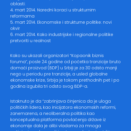
oblasti:
4. mart 2014. Naredni koraci u strukturnim
reformama
5. mart 2014. Ekonomske i strukturne politike: novi
okvir
6. mart 2014. Kako industrijske i regionalne politike
pretvoriti u realnost
Kako su ukazali organizatori “Kopaonik biznis
foruma”, posle 24 godine od početka tranzicije bruto
domaći proizvod (BDP) u Srbiji je za 30 odsto manji
nego u periodu pre tranzicije, a usled globalne
ekonomske krize, Srbija je tokom prethodnih pet i po
godina izgubila tri odsto svog BDP-a.
Istaknuto je da “zabrinjava činjenica da je uloga
političkih lidera, kao inicijatora ekonomskih reformi,
zanemarena, a neoliberalna politika kao
konceptualna platforma povlačenja države iz
ekonomije dala je alibi vladama za mnoga