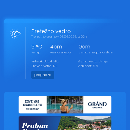
Pretežno vedro
Trenutno vreme - 08.06.2026. u 02h
9 °C
4cm
0cm
temp.
visina snega
visina snega na stazi
Pritisak: 835.4 hPa
Brzina vetra: 3 m/s
Pravac vetra: NE
Vlažnost: 71 %
prognoza