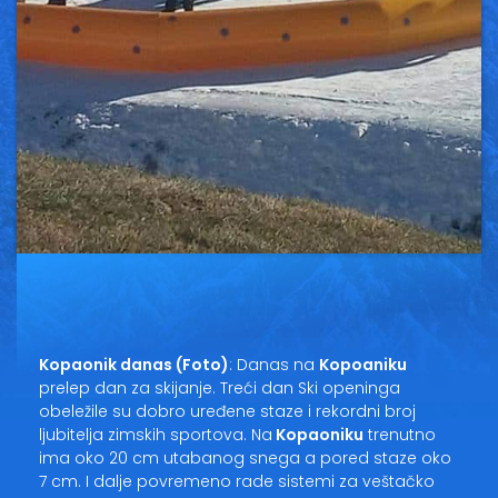
Kopaonik danas (Foto)
: Danas na
Kopoaniku
prelep dan za skijanje. Treći dan Ski openinga
obeležile su dobro uređene staze i rekordni broj
ljubitelja zimskih sportova. Na
Kopaoniku
trenutno
ima oko 20 cm utabanog snega a pored staze oko
7 cm. I dalje povremeno rade sistemi za veštačko