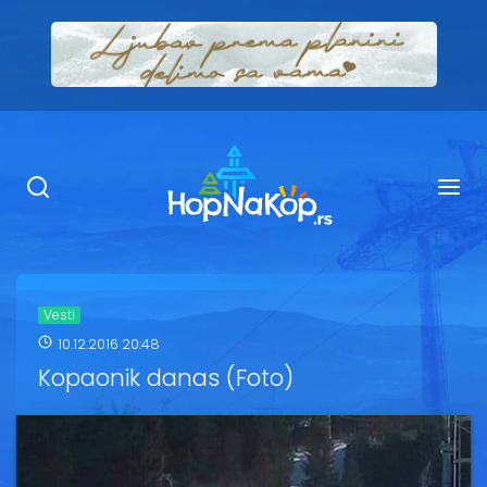
Smeštaj Kopaonik
Ugostiteljstvo
Sadržaj
Kop Info
Vesti
10.12.2016 20:48
Ski info
Kopaonik danas (Foto)
Ski škole
Ski renta