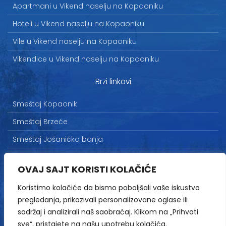
Apartmani u Vikend naselju na Kopaoniku
Hoteli u Vikend naselju na Kopaoniku
Vile u Vikend naselju na Kopaoniku
Vikendice u Vikend naselju na Kopaoniku
Brzi linkovi
Smeštaj Kopaonik
Smeštaj Brzeće
Smeštaj Jošanička banja
Uslovi korišćenja
OVAJ SAJT KORISTI KOLAČIĆE
Marketing
Koristimo kolačiće da bismo poboljšali vaše iskustvo
Politika privatnosti
pregledanja, prikazivali personalizovane oglase ili
Kontakt
sadržaj i analizirali naš saobraćaj. Klikom na „Prihvati
sve“, pristajete na našu upotrebu kolačića.