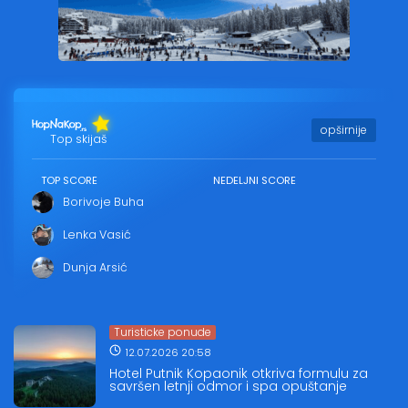
opširnije
Top skijaš
TOP SCORE
NEDELJNI SCORE
Borivoje Buha
Lenka Vasić
Dunja Arsić
Turisticke ponude
12.07.2026 20:58
Hotel Putnik Kopaonik otkriva formulu za
savršen letnji odmor i spa opuštanje