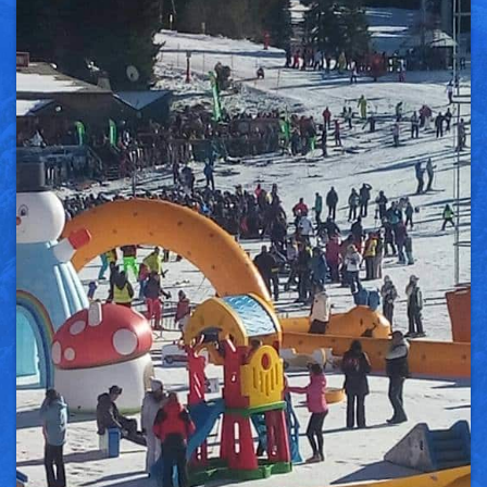
Vesti
Oglasi
Galerija
Copyright© 2020
HopNaKop