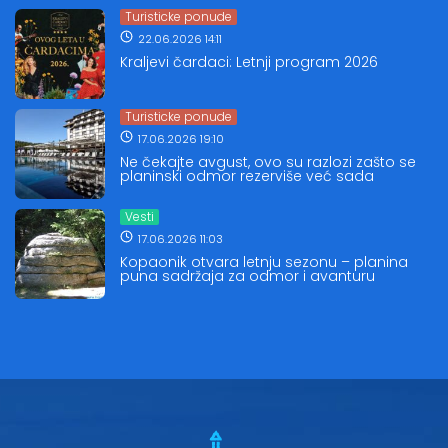
Turisticke ponude
22.06.2026 14:11
Kraljevi čardaci: Letnji program 2026
Turisticke ponude
17.06.2026 19:10
Ne čekajte avgust, ovo su razlozi zašto se
planinski odmor rezerviše već sada
Vesti
17.06.2026 11:03
Kopaonik otvara letnju sezonu – planina
puna sadržaja za odmor i avanturu