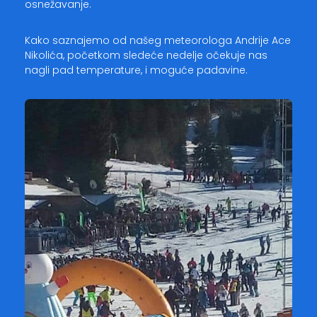
osnežavanje.
Kako saznajemo od našeg meteorologa Andrije Ace
Nikolića, početkom sledeće nedelje očekuje nas
nagli pad temperature, i moguće padavine.