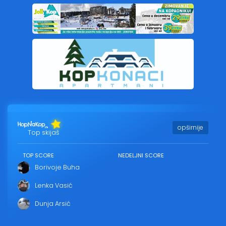
opširnije
Top skijaš
TOP SCORE
NEDELJNI SCORE
Borivoje Buha
Lenka Vasić
Dunja Arsić