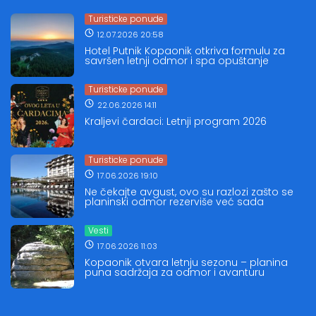
Turisticke ponude
12.07.2026 20:58
Hotel Putnik Kopaonik otkriva formulu za
savršen letnji odmor i spa opuštanje
Turisticke ponude
22.06.2026 14:11
Kraljevi čardaci: Letnji program 2026
Turisticke ponude
17.06.2026 19:10
Ne čekajte avgust, ovo su razlozi zašto se
planinski odmor rezerviše već sada
Vesti
17.06.2026 11:03
Kopaonik otvara letnju sezonu – planina
puna sadržaja za odmor i avanturu