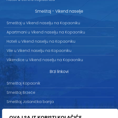
Smeštaj - Vikend naselje
Smeštaj u Vikend naselju na Kopaoniku
Apartmani u Vikend naselju na Kopaoniku
Hoteli u Vikend naselju na Kopaoniku
Vile u Vikend naselju na Kopaoniku
Vikendice u Vikend naselju na Kopaoniku
Brzi linkovi
Smeštaj Kopaonik
Smeštaj Brzeće
Smeštaj Jošanička banja
Uslovi korišćenja
OVAJ SAJT KORISTI KOLAČIĆE