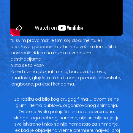
“U svim pravcima” je film koji dokumentuje i
približava gledaocima vrhunsku vožnju domaćih i
inostranih ridera na raznim evropskim
destinacijama.
A šta se to vozi?
Pored svima poznatih skija, bordova, kajtova,
quadova, glajdera, tu su i manje poznati snowskate,
longboard, pa čak i kendama.
Za razliku od bilo kog drugog filma, u ovom se ne
glumi. Nema dublova, organizovanog snimanja.
Ovde se živelo putujući i snimalo povremeno.
Mnogo toga dobrog, naravno, nije snimljeno, jer je
sve ishitreno i niko se nije nameštao za snimanje.
Tek kad je objavljeno vreme premijere, najveći broj