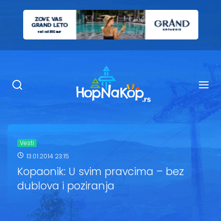
Smeštaj Kopaonik
Ugostiteljstvo
Sadržaj
Kop Info
Vesti
13.01.2014 23:15
Ski info
Kopaonik: U svim pravcima – bez
dublova i poziranja
Ski škole
Ski renta