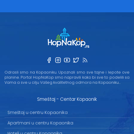
Odrasli smo na Kopaoniku. Upoznali smo sve tajne i lepote ove
planine. Portal HopNaKop smo napravili kako bi sve to podelili sa
Vama a sve u cilju Vašeg kvalitetnog odmora na Kopaoniku...
Smeštaj - Centar Kopaonik
Smeštaj u centru Kopaonika
Apartmani u centru Kopaonika
Hoteli u centru Kopaonika