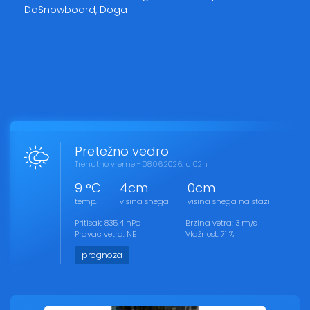
DaSnowboard, Doga
Pretežno vedro
Trenutno vreme - 08.06.2026. u 02h
9 °C
4cm
0cm
temp.
visina snega
visina snega na stazi
Pritisak: 835.4 hPa
Brzina vetra: 3 m/s
Pravac vetra: NE
Vlažnost: 71 %
prognoza