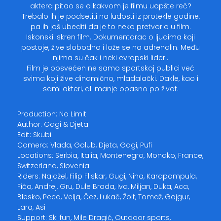
aktera pitao se o kakvom je filmu uopšte reč?
Trebalo ih je podsetiti na ludosti iz protekle godine,
pa ih još ubediti da je to neko pretvorio u film.
Iskonski iskren film. Dokumentarac o ljudima koji
postoje, žive slobodno i lože se na adrenalin. Među
njima su čak i neki evropski lideri.
Film je posvećen ne samo sportskoj publici već
svima koji žive dinamično, mladalački. Dakle, kao i
sami akteri, ali manje opasno po život.
Production: No Limit
Author: Gagi & Djeta
Edit: Skubi
Camera: Vlada, Golub, Djeta, Gagi, Pufi
Locations: Serbia, Italia, Montenegro, Monako, France,
Switzerland, Slovenia
Riders: Najdžel, Filip Fliskar, Gugi, Nina, Karapampula,
Fića, Andrej, Gru, Dule Brada, Iva, Miljan, Duka, Aca,
Blesko, Peca, Velja, Čez, Lukač, Žolt, Tomaž, Gajgur,
Lara, Asi
Support: Ski fun, Mile Dragić, Outdoor sports,