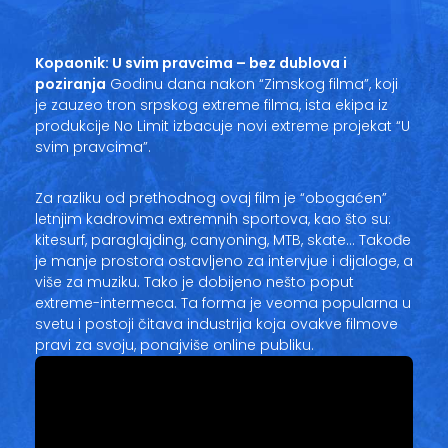
Vesti
Oglasi
Kopaonik: U svim pravcima – bez dublova i
poziranja
Godinu dana nakon “Zimskog filma”, koji
Galerija
je zauzeo tron srpskog extreme filma, ista ekipa iz
produkcije No Limit izbacuje novi extreme projekat “U
svim pravcima”.
Copyright© 2020
Za razliku od prethodnog ovaj film je “obogaćen”
HopNaKop
letnjim kadrovima extremnih sportova, kao što su:
kitesurf, paraglajding, canyoning, MTB, skate… Takođe
je manje prostora ostavljeno za intervjue i dijaloge, a
više za muziku. Tako je dobijeno nešto poput
extreme-intermeca. Ta forma je veoma popularna u
svetu i postoji čitava industrija koja ovakve filmove
pravi za svoju, ponajviše online publiku.