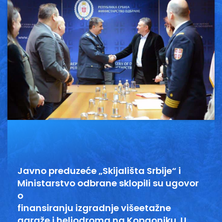
Vesti
Oglasi
Galerija
Copyright© 2020
HopNaKop
Javno preduzeće „Skijališta Srbije“ i
Ministarstvo odbrane sklopili su ugovor
o
finansiranju izgradnje višeetažne
garaže i heliodroma na Kopaoniku. U