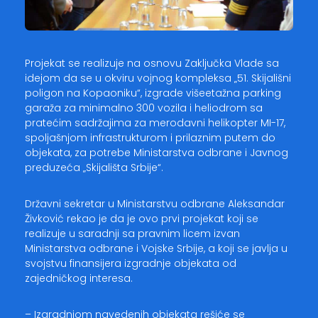
Projekat se realizuje na osnovu Zaključka Vlade sa
idejom da se u okviru vojnog kompleksa „51. Skijališni
poligon na Kopaoniku“, izgrade višeetažna parking
garaža za minimalno 300 vozila i heliodrom sa
pratećim sadržajima za merodavni helikopter MI-17,
spoljašnjom infrastrukturom i prilaznim putem do
objekata, za potrebe Ministarstva odbrane i Javnog
preduzeća „Skijališta Srbije“.
Državni sekretar u Ministarstvu odbrane Aleksandar
Živković rekao je da je ovo prvi projekat koji se
realizuje u saradnji sa pravnim licem izvan
Ministarstva odbrane i Vojske Srbije, a koji se javlja u
svojstvu finansijera izgradnje objekata od
zajedničkog interesa.
– Izgradnjom navedenih objekata rešiće se