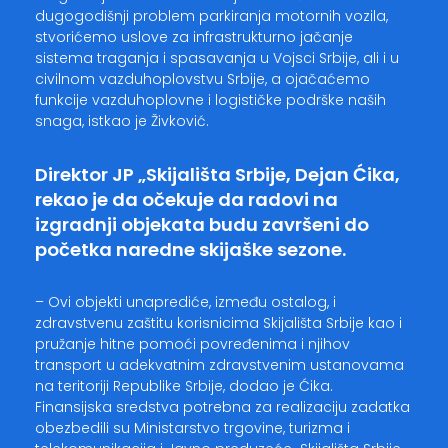
dugogodišnji problem parkiranja motornih vozila,
stvorićemo uslove za infrastrukturno jačanje
sistema traganja i spasavanja u Vojsci Srbije, ali i u
civilnom vazduhoplovstvu Srbije, a ojačaćemo
funkcije vazduhoplovne i logističke podrške naših
snaga, istkao je Živković.
Direktor JP „Skijališta Srbije, Dejan Ćika,
rekao je da očekuje da radovi na
izgradnji objekata budu završeni do
početka naredne skijaške sezone.
– Ovi objekti unaprediće, između ostalog, i
zdravstvenu zaštitu korisnicima Skijališta Srbije kao i
pružanje hitne pomoći povređenima i njihov
transport u adekvatnim zdravstvenim ustanovama
na teritoriji Republike Srbije, dodao je Ćika.
Finansijska sredstva potrebna za realizaciju zadatka
obezbedili su Ministarstvo trgovine, turizma i