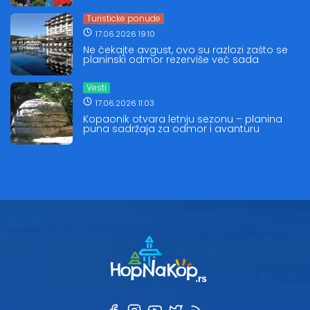
Turisticke ponude
17.06.2026 19:10
Ne čekajte avgust, ovo su razlozi zašto se
planinski odmor rezerviše već sada
Vesti
17.06.2026 11:03
Kopaonik otvara letnju sezonu – planina
puna sadržaja za odmor i avanturu