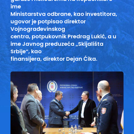
ime
Ministarstva odbrane, kao investitora,
ugovor je potpisao direktor
Vojnograđevinskog
centra, potpukovnik Predrag Lukić, a u
ime Javnog preduzeća „Skijališta
Srbije“, kao
finansijera, direktor Dejan Ćika.