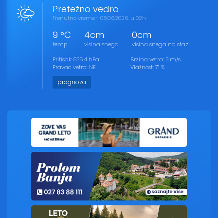
Pretežno vedro
Trenutno vreme - 08.06.2026. u 02h
9 °C
4cm
0cm
temp.
visina snega
visina snega na stazi
Pritisak: 835.4 hPa
Brzina vetra: 3 m/s
Pravac vetra: NE
Vlažnost: 71 %
prognoza