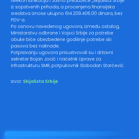
telekomunikacija i Javno preduzeće „Skijališta Srbije
iz sopstvenih prihoda, a procenjena finansijska
sredstva iznose ukupno 614.209.406.00 dinara, bez
PDV-a.
Po osnovu navedenog ugovora, između ostalog,
Ministarstvu odbrane i Vojsci Srbije za potrebe
obuke biće obezbeđene godišnje potrebe ski
pasova bez naknade.
Potpisivanju ugovora prisustvovali su i državni
sekretar Bojan Jocić i načelnik Uprave za
infrastrukturu SMR, potpukovnik Slobodan Starčević.
Izvor:
Skijalista Srbije