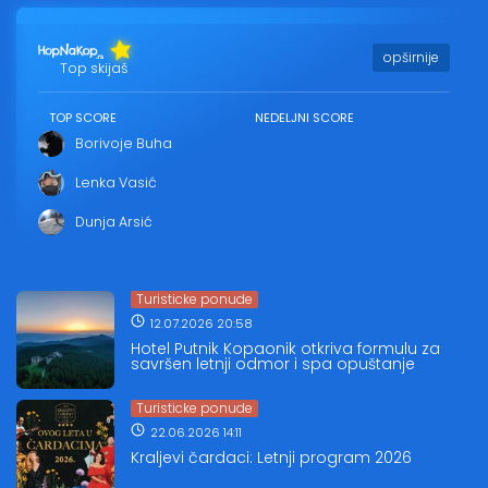
opširnije
Top skijaš
TOP SCORE
NEDELJNI SCORE
Borivoje Buha
Lenka Vasić
Dunja Arsić
Turisticke ponude
12.07.2026 20:58
Hotel Putnik Kopaonik otkriva formulu za
savršen letnji odmor i spa opuštanje
Turisticke ponude
22.06.2026 14:11
Kraljevi čardaci: Letnji program 2026