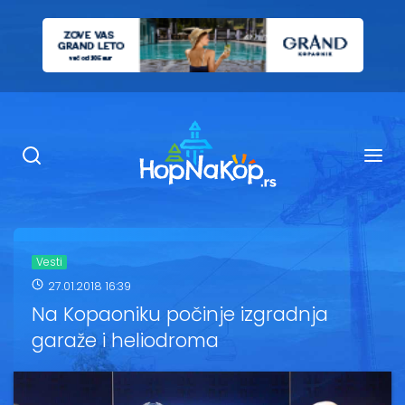
Smeštaj Kopaonik
Ugostiteljstvo
Sadržaj
Kop Info
Vesti
27.01.2018 16:39
Ski info
Na Kopaoniku počinje izgradnja
garaže i heliodroma
Ski škole
Ski renta