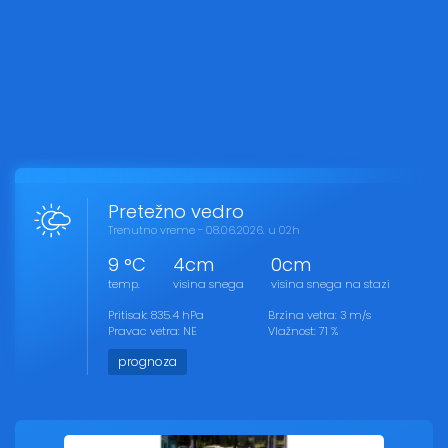
Pretežno vedro
Trenutno vreme - 08.06.2026. u 02h
9 °C
4cm
0cm
temp.
visina snega
visina snega na stazi
Pritisak: 835.4 hPa
Brzina vetra: 3 m/s
Pravac vetra: NE
Vlažnost: 71 %
prognoza