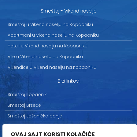
Smeštaj - Vikend naselje
Smeštaj u Vikend naselju na Kopaoniku
Apartmani u Vikend naselju na Kopaoniku
Hoteli u Vikend naselju na Kopaoniku
Vile u Vikend naselju na Kopaoniku
Vikendice u Vikend naselju na Kopaoniku
Brzi linkovi
Smeštaj Kopaonik
Smeštaj Brzeće
Smeštaj Jošanička banja
Uslovi korišćenja
OVAJ SAJT KORISTI KOLAČIĆE