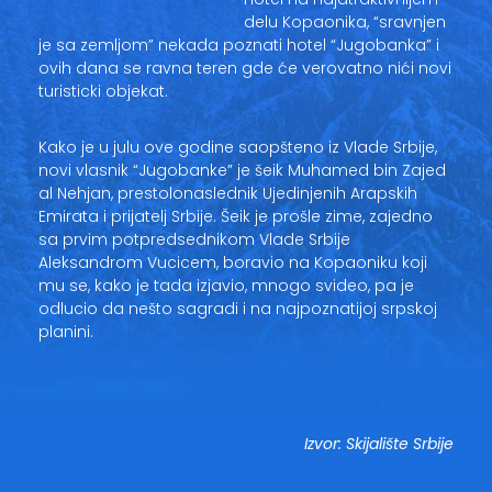
delu Kopaonika, “sravnjen
je sa zemljom” nekada poznati hotel “Jugobanka” i
ovih dana se ravna teren gde će verovatno nići novi
turisticki objekat.
Kako je u julu ove godine saopšteno iz Vlade Srbije,
novi vlasnik “Jugobanke” je šeik Muhamed bin Zajed
al Nehjan, prestolonaslednik Ujedinjenih Arapskih
Emirata i prijatelj Srbije. Šeik je prošle zime, zajedno
sa prvim potpredsednikom Vlade Srbije
Aleksandrom Vucicem, boravio na Kopaoniku koji
mu se, kako je tada izjavio, mnogo svideo, pa je
odlucio da nešto sagradi i na najpoznatijoj srpskoj
planini.
Izvor: Skijalište Srbije