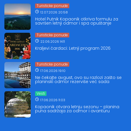
Turisticke ponude
12.07.2026 20:58
Hotel Putnik Kopaonik otkriva formulu za
savršen letnji odmor i spa opuštanje
Turisticke ponude
22.06.2026 14:11
Kraljevi čardaci: Letnji program 2026
Turisticke ponude
17.06.2026 19:10
Ne čekajte avgust, ovo su razlozi zašto se
planinski odmor rezerviše već sada
Vesti
17.06.2026 11:03
Kopaonik otvara letnju sezonu – planina
puna sadržaja za odmor i avanturu