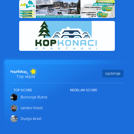
opširnije
Top skijaš
TOP SCORE
NEDELJNI SCORE
Borivoje Buha
Lenka Vasić
Dunja Arsić