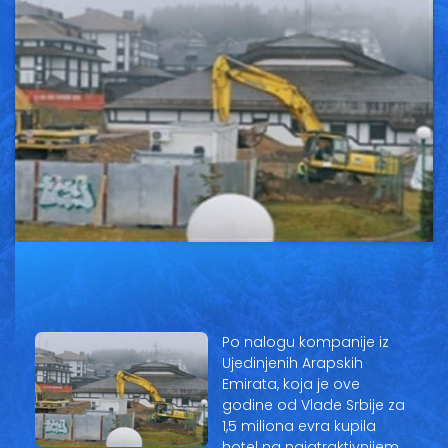
Vesti
Oglasi
Galerija
Copyright© 2020
HopNaKop
Po nalogu kompanije iz
Ujedinjenih Arapskih
Emirata, koja je ove
godine od Vlade Srbije za
1,5 miliona evra kupila
hotel na najatraktivnijem