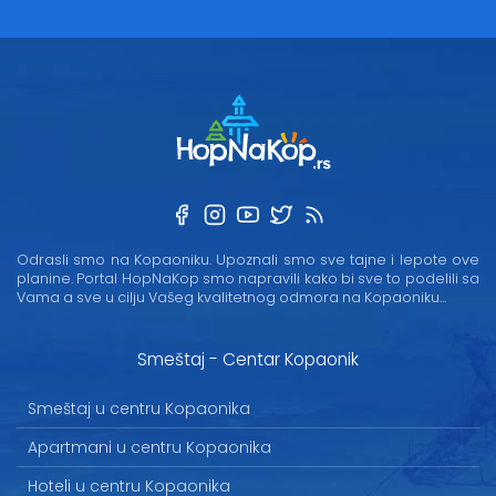
Odrasli smo na Kopaoniku. Upoznali smo sve tajne i lepote ove
planine. Portal HopNaKop smo napravili kako bi sve to podelili sa
Vama a sve u cilju Vašeg kvalitetnog odmora na Kopaoniku...
Smeštaj - Centar Kopaonik
Smeštaj u centru Kopaonika
Apartmani u centru Kopaonika
Hoteli u centru Kopaonika