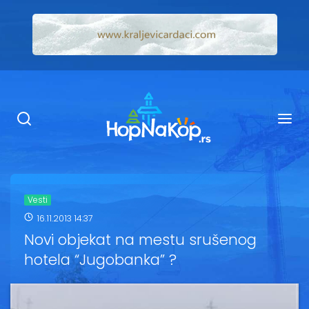
Smeštaj Kopaonik
Ugostiteljstvo
Sadržaj
Kop Info
Vesti
16.11.2013 14:37
Ski info
Novi objekat na mestu srušenog
hotela “Jugobanka” ?
Ski škole
Ski renta