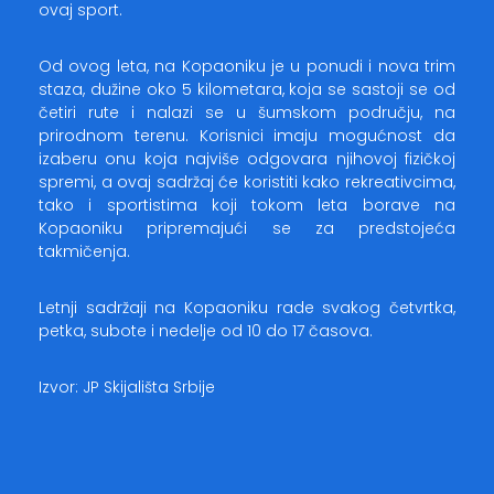
ovaj sport.
Od ovog leta, na Kopaoniku je u ponudi i nova trim
staza, dužine oko 5 kilometara, koja se sastoji se od
četiri rute i nalazi se u šumskom području, na
prirodnom terenu. Korisnici imaju mogućnost da
izaberu onu koja najviše odgovara njihovoj fizičkoj
spremi, a ovaj sadržaj će koristiti kako rekreativcima,
tako i sportistima koji tokom leta borave na
Kopaoniku pripremajući se za predstojeća
takmičenja.
Letnji sadržaji na Kopaoniku rade svakog četvrtka,
petka, subote i nedelje od 10 do 17 časova.
Izvor: JP Skijališta Srbije