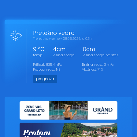
Pretežno vedro
Trenutno vreme - 08.06.2026. u 02h
9 °C
4cm
0cm
temp.
visina snega
visina snega na stazi
Pritisak: 835.4 hPa
Brzina vetra: 3 m/s
Pravac vetra: NE
Vlažnost: 71 %
prognoza