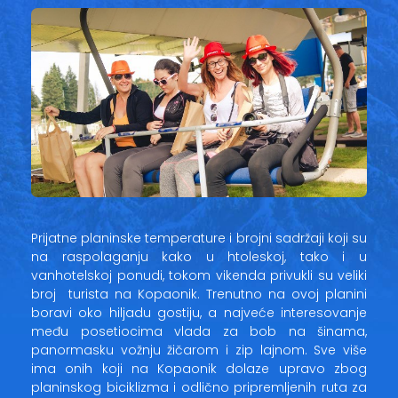
Prijatne planinske temperature i brojni sadržaji koji su
na raspolaganju kako u htoleskoj, tako i u
vanhotelskoj ponudi, tokom vikenda privukli su veliki
broj turista na Kopaonik. Trenutno na ovoj planini
boravi oko hiljadu gostiju, a najveće interesovanje
među posetiocima vlada za bob na šinama,
panormasku vožnju žičarom i zip lajnom. Sve više
ima onih koji na Kopaonik dolaze upravo zbog
planinskog biciklizma i odlično pripremljenih ruta za