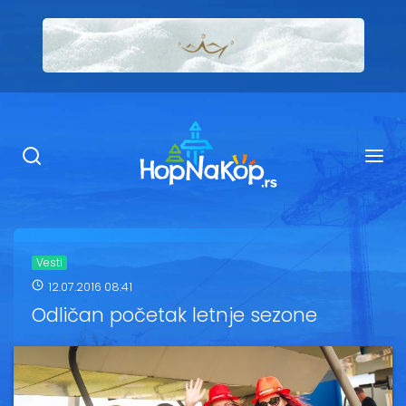
Smeštaj Kopaonik
Ugostiteljstvo
Sadržaj
Kop Info
Vesti
12.07.2016 08:41
Ski info
Odličan početak letnje sezone
Ski škole
Ski renta