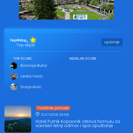
opširnije
Top skijaš
TOP SCORE
NEDELJNI SCORE
Borivoje Buha
Lenka Vasić
Dunja Arsić
Turisticke ponude
12.07.2026 20:58
Hotel Putnik Kopaonik otkriva formulu za
savršen letnji odmor i spa opuštanje