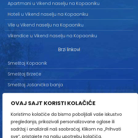
Apartmani u Vikend naselju na Kopaoniku
Hoteli u Vikend naselju na Kopaoniku
Vile u Vikend naselju na Kopaoniku
Vikendice u Vikend naselju na Kopaoniku
Brzi linkovi
Smeštaj Kopaonik
Smeštaj Brzeće
Smeštaj Jošanička banja
Uslovi korišćenja
OVAJ SAJT KORISTI KOLAČIĆE
Marketing
Koristimo kolačiće da bismo poboljšali vaše iskustvo
Politika privatnosti
pregledanja, prikazivali personalizovane oglase ili
Kontakt
sadržaj i analizirali naš saobraćaj. Klikom na „Prihvati
sve“, pristajete na našu upotrebu kolačića.