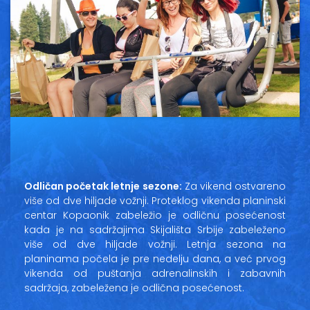
Vesti
Oglasi
Galerija
Copyright© 2020
HopNaKop
Odličan početak letnje sezone:
Za vikend ostvareno
više od dve hiljade vožnji. Proteklog vikenda planinski
centar Kopaonik zabeležio je odličnu posećenost
kada je na sadržajima Skijališta Srbije zabeleženo
više od dve hiljade vožnji. Letnja sezona na
planinama počela je pre nedelju dana, a već prvog
vikenda od puštanja adrenalinskih i zabavnih
sadržaja, zabeležena je odlična posećenost.