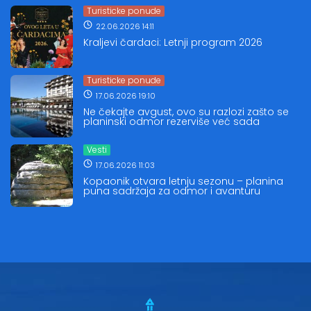
Turisticke ponude
22.06.2026 14:11
Kraljevi čardaci: Letnji program 2026
Turisticke ponude
17.06.2026 19:10
Ne čekajte avgust, ovo su razlozi zašto se
planinski odmor rezerviše već sada
Vesti
17.06.2026 11:03
Kopaonik otvara letnju sezonu – planina
puna sadržaja za odmor i avanturu