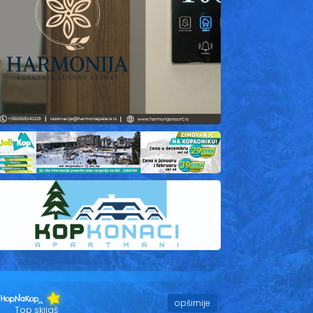
opširnije
Top skijaš