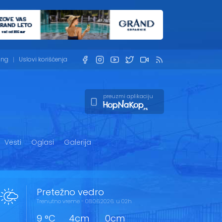
ing
Uslovi korišćenja
preuzmi aplikaciju
Vesti
Oglasi
Galerija
Pretežno vedro
Trenutno vreme - 08.06.2026. u 02h
9 °C
4cm
0cm