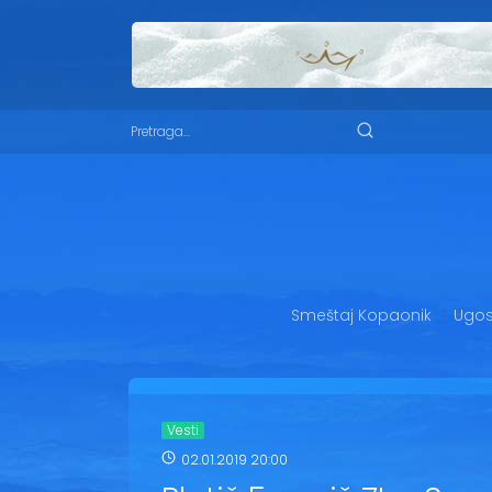
Smeštaj Kopaonik
Ugost
Vesti
02.01.2019 20:00