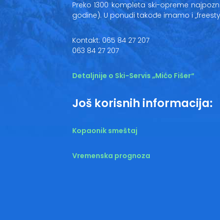
Preko 1300 kompleta ski-opreme najpozna
godine). U ponudi takođe imamo i „freestyle“
Kontakt: 065 84 27 207
063 84 27 207
Detaljnije o Ski-Servis „Mićo Fišer“
Još korisnih informacija:
Kopaonik smeštaj
Vremenska prognoza