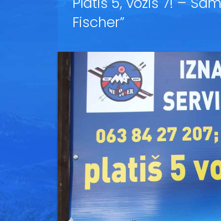
Platiš 5, voziš 7! – Sa
Fischer”