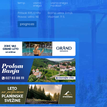
temp.
visina
visina snega
snega
na stazi
Pritisak: 835.4 hPa
Brzina vetra: 3 m/s
Pravac vetra: NE
Vlažnost: 71 %
prognoza