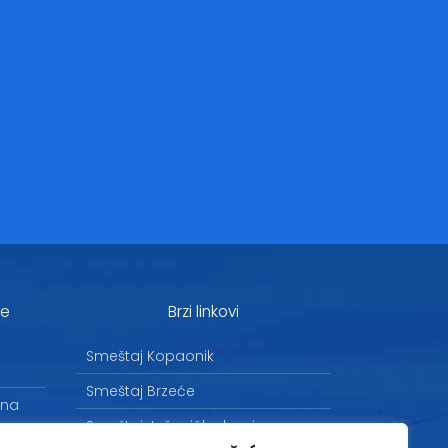
je
Brzi linkovi
Smeštaj Kopaonik
Smeštaj Brzeće
 na
Smeštaj Jošanička banja