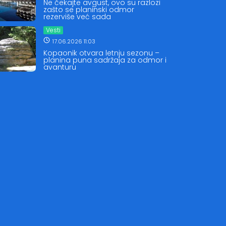
Ne čekajte avgust, ovo su razlozi
zašto se planinski odmor
rezerviše već sada
Vesti
17.06.2026 11:03
Kopaonik otvara letnju sezonu –
planina puna sadržaja za odmor i
avanturu