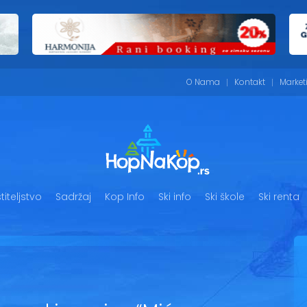
O Nama
Kontakt
Market
iteljstvo
Sadržaj
Kop Info
Ski info
Ski škole
Ski renta