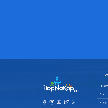
Sm
Smeš
Apar
Hote