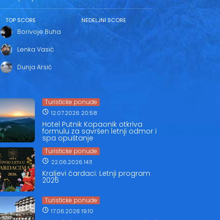
TOP SCORE
NEDELJNI SCORE
Borivoje Buha
Lenka Vasić
Dunja Arsić
Turisticke ponude
12.07.2026 20:58
Hotel Putnik Kopaonik otkriva
formulu za savršen letnji odmor i
spa opuštanje
Turisticke ponude
22.06.2026 14:11
Kraljevi čardaci: Letnji program
2026
Turisticke ponude
17.06.2026 19:10