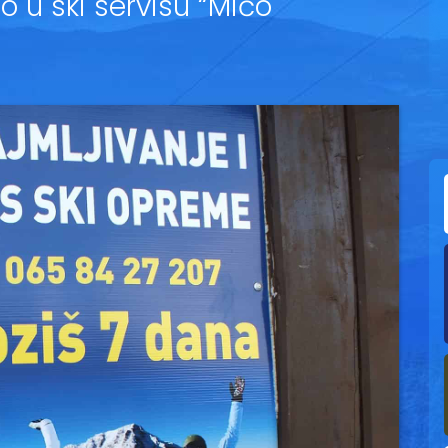
mo u ski servisu “Mićo