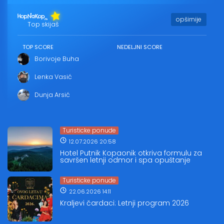
opširnije
Top skijaš
TOP SCORE
NEDELJNI SCORE
Borivoje Buha
Lenka Vasić
Dunja Arsić
Turisticke ponude
12.07.2026 20:58
Hotel Putnik Kopaonik otkriva formulu za
savršen letnji odmor i spa opuštanje
Turisticke ponude
22.06.2026 14:11
Kraljevi čardaci: Letnji program 2026