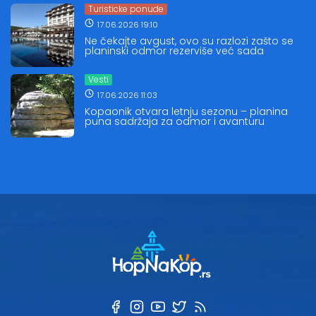
Turisticke ponude
17.06.2026 19:10
Ne čekajte avgust, ovo su razlozi zašto se
planinski odmor rezerviše već sada
Vesti
17.06.2026 11:03
Kopaonik otvara letnju sezonu – planina
puna sadržaja za odmor i avanturu