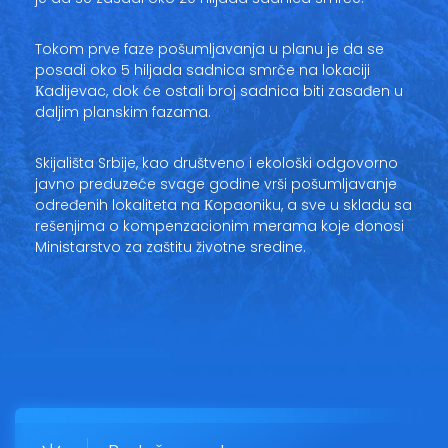
Tokom prve faze pošumljavanja u planu je da se
posadi oko 5 hiljada sadnica smrče na lokaciji
Кadijevac, dok će ostali broj sadnica biti zasađen u
daljim planskim fazama.
Skijališta Srbije, kao društveno i ekološki odgovorno
javno preduzeće svage godine vrši pošumljavanje
određenih lokaliteta na Кopaoniku, a sve u skladu sa
rešenjima o kompenzacionim merama koje donosi
Ministarstvo za zaštitu životne sredine.