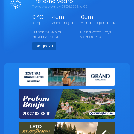
Pretežno vedro
Trenutno vreme - 08.06.2026. u 02h
9 °C
4cm
0cm
temp.
visina snega
visina snega na stazi
Pritisak: 835.4 hPa
Brzina vetra: 3 m/s
Pravac vetra: NE
Vlažnost: 71 %
prognoza