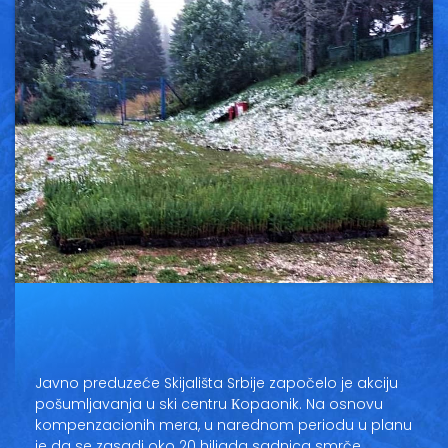
Vesti
Oglasi
Galerija
Copyright© 2020
HopNaKop
Javno preduzeće Skijališta Srbije započelo je akciju
pošumljavanja u ski centru Кopaonik. Na osnovu
kompenzacionih mera, u narednom periodu u planu
je da se zasadi oko 20 hiljada sadnica smrče.