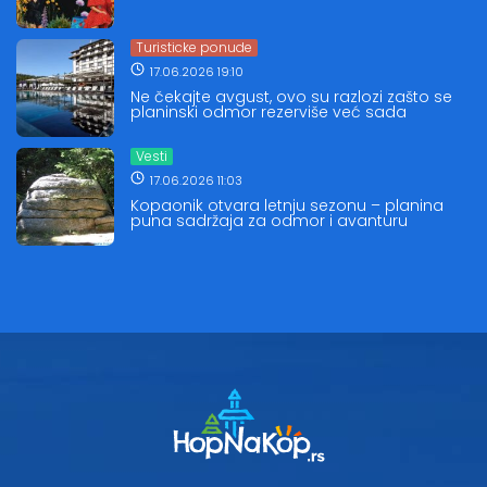
Turisticke ponude
17.06.2026 19:10
Ne čekajte avgust, ovo su razlozi zašto se
planinski odmor rezerviše već sada
Vesti
17.06.2026 11:03
Kopaonik otvara letnju sezonu – planina
puna sadržaja za odmor i avanturu