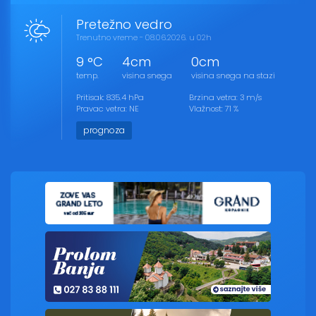
Pretežno vedro
Trenutno vreme - 08.06.2026. u 02h
9 °C
4cm
0cm
temp.
visina snega
visina snega na stazi
Pritisak: 835.4 hPa
Brzina vetra: 3 m/s
Pravac vetra: NE
Vlažnost: 71 %
prognoza