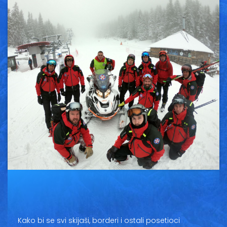
Vesti
Oglasi
Galerija
Copyright© 2020
HopNaKop
Kako bi se svi skijaši, borderi i ostali posetioci