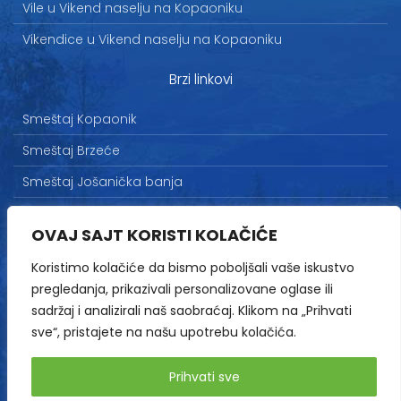
Vile u Vikend naselju na Kopaoniku
Vikendice u Vikend naselju na Kopaoniku
Brzi linkovi
Smeštaj Kopaonik
Smeštaj Brzeće
Smeštaj Jošanička banja
Uslovi korišćenja
OVAJ SAJT KORISTI KOLAČIĆE
Marketing
Koristimo kolačiće da bismo poboljšali vaše iskustvo
Politika privatnosti
pregledanja, prikazivali personalizovane oglase ili
Kontakt
sadržaj i analizirali naš saobraćaj. Klikom na „Prihvati
sve“, pristajete na našu upotrebu kolačića.
Copyright© 2013-2026 | HopNaKop
Prihvati sve
Sva prava zadržana / All rights reserved