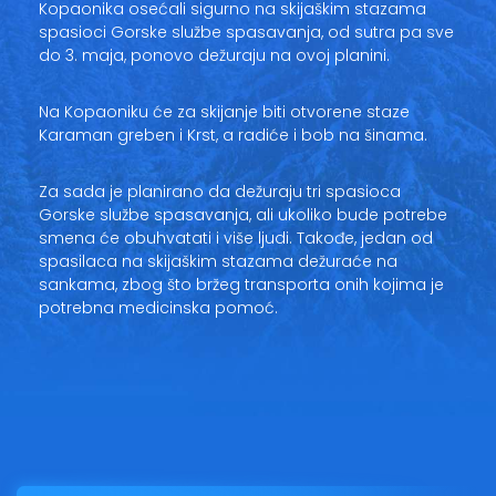
Kopaonika osećali sigurno na skijaškim stazama
spasioci Gorske službe spasavanja, od sutra pa sve
do 3. maja, ponovo dežuraju na ovoj planini.
Na Kopaoniku će za skijanje biti otvorene staze
Karaman greben i Krst, a radiće i bob na šinama.
Za sada je planirano da dežuraju tri spasioca
Gorske službe spasavanja, ali ukoliko bude potrebe
smena će obuhvatati i više ljudi. Takođe, jedan od
spasilaca na skijaškim stazama dežuraće na
sankama, zbog što bržeg transporta onih kojima je
potrebna medicinska pomoć.