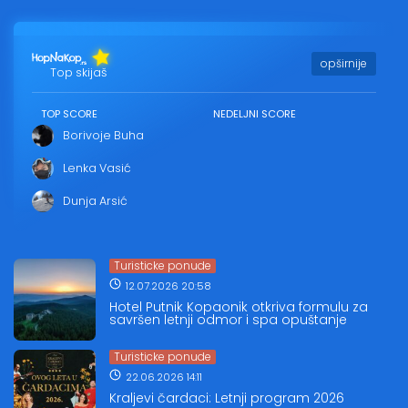
opširnije
Top skijaš
TOP SCORE
NEDELJNI SCORE
Borivoje Buha
Lenka Vasić
Dunja Arsić
Turisticke ponude
12.07.2026 20:58
Hotel Putnik Kopaonik otkriva formulu za
savršen letnji odmor i spa opuštanje
Turisticke ponude
22.06.2026 14:11
Kraljevi čardaci: Letnji program 2026