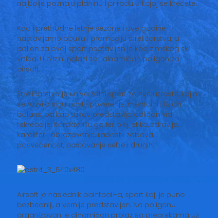
najbolje poznaju planinu i prirodu u kojoj se krećete.
Kao i prethodne letnje sezone i ove godine
nastavljamo obuku i promociju streličarstva, a
polion za ovaj sport psotavljen je kod zimskog ski
vrtića. U blizini nalazi se i dinamičan poligon za
airsoft.
Streličarstvo je univerzalni sport za sve uzraste, kojim
se razvija sigurnost i poverenje, mentalni i fizički
balans, pa kao takav predstavlja odličan vid
rekreacije. Karakterišu ga fer plej, etika, zdravlje,
karakter i obrazovanje, radost i zabava,
posvećenost, poštovanje sebe i drugih.
Airsoft je naslednik paintball-a, sport koji je puno
bezbedniji, a vernije predstavljen. Na poligonu
organizovan je dinamičan prolaz sa preprekama uz