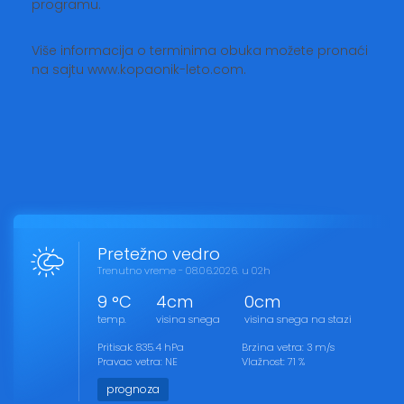
programu.
Više informacija o terminima obuka možete pronaći
na sajtu www.kopaonik-leto.com.
Pretežno vedro
Trenutno vreme - 08.06.2026. u 02h
9 °C
4cm
0cm
temp.
visina snega
visina snega na stazi
Pritisak: 835.4 hPa
Brzina vetra: 3 m/s
Pravac vetra: NE
Vlažnost: 71 %
prognoza