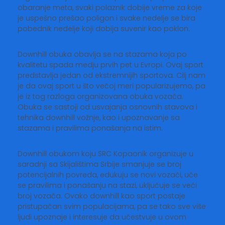
obaranje meta, svaki polaznik dobije vreme za koje
je uspešno prešao poligon i svake nedelje se bira
pobednik nedelje koji dobija suvenir kao poklon.
Downhill obuka obavlja se na stazama koja po
kvalitetu spada medju prvih pet u Evropi. Ovaj sport
predstavlja jedan od ekstremnijih sportova. Cilj nam
je da ovaj sport u što većoj meri popularizujemo, pa
je iz tog razloga organizovana obuka vozača.
Obuka se sastoji od usvajanja osnovnih stavova i
tehnika downhill vožnje, kao i upoznavanje sa
stazama i pravilima ponašanja na istim.
Downhill obukom koju SRC Kopaonik organizuje u
saradnji sa Skijalištima Srbije smanjuje se broj
potencijalnih povreda, edukuju se novi vozači, uče
se pravilima i ponašanju na stazi, uključuje se veći
broj vozača. Ovako downhill kao sport postaje
pristupačan svim populacijama, pa se tako sve više
ljudi upoznaje i interesuje da učestvuje u ovom