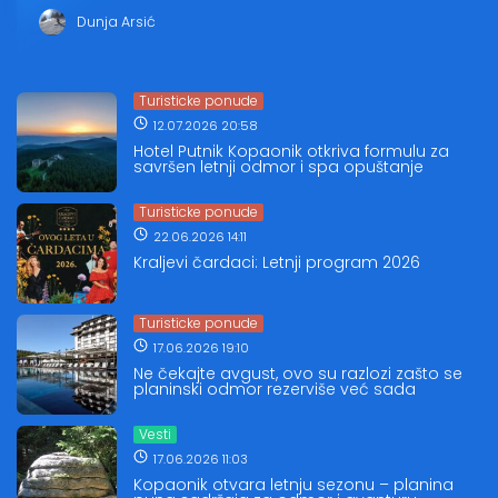
Dunja Arsić
Turisticke ponude
12.07.2026 20:58
Hotel Putnik Kopaonik otkriva formulu za
savršen letnji odmor i spa opuštanje
Turisticke ponude
22.06.2026 14:11
Kraljevi čardaci: Letnji program 2026
Turisticke ponude
17.06.2026 19:10
Ne čekajte avgust, ovo su razlozi zašto se
planinski odmor rezerviše već sada
Vesti
17.06.2026 11:03
Kopaonik otvara letnju sezonu – planina