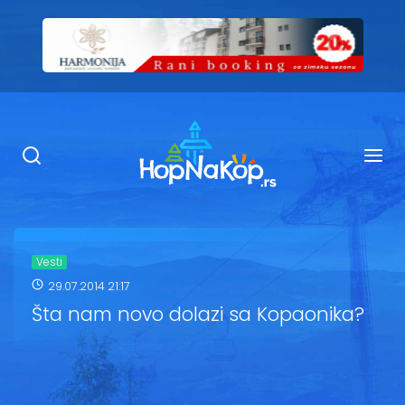
Smeštaj Kopaonik
Ugostiteljstvo
Sadržaj
Kop Info
Vesti
29.07.2014 21:17
Ski info
Šta nam novo dolazi sa Kopaonika?
Ski škole
Ski renta