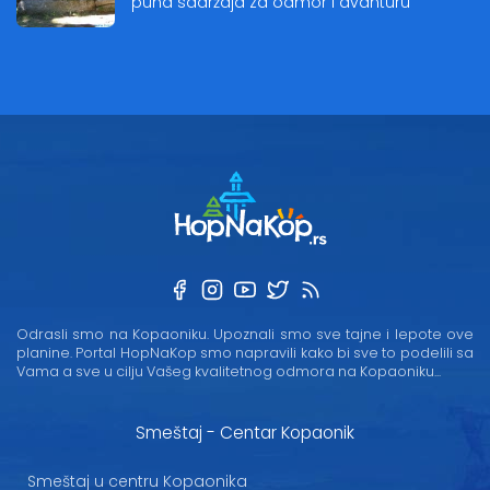
puna sadržaja za odmor i avanturu
Odrasli smo na Kopaoniku. Upoznali smo sve tajne i lepote ove
planine. Portal HopNaKop smo napravili kako bi sve to podelili sa
Vama a sve u cilju Vašeg kvalitetnog odmora na Kopaoniku...
Smeštaj - Centar Kopaonik
Smeštaj u centru Kopaonika