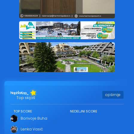
opširnije
Top skijaš
TOP SCORE
NEDELJNI SCORE
Borivoje Buha
Lenka Vasić