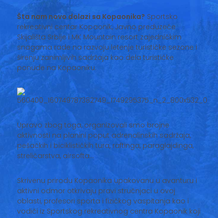
Vesti
Šta nam novo dolazi sa Kopaonika?
Sportsko
rekreativni centar Kopaonik, Javno preduzeće
Oglasi
Skijališta Srbije i MK Mountain resort zajedničkim
snagama rade na razvoju letenje turističke sezone i
Galerija
širenju zanimljivih sadržaja kao dela turističke
ponude na Kopaoniku.
Copyright© 2020
HopNaKop
Upravo zbog toga, organizovali smo brojne
aktivnosti na planini poput adrenalinskih sadržaja,
pešačkih i biciklističkih tura, raftinga, paraglajdinga,
streličarstva, airsofta…
Skrivenu prirodu Kopaonika upakovanu u avanturu i
aktivni odmor otkrivaju pravi stručnjaci u ovoj
oblasti, profesori sporta i fizičkog vaspitanja kao i
vodiči iz Sportskog rekreativnog centra Kopaonik koji