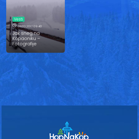
Vesti
Oglasi
Vesti
08.03.2017 09:40
Galerija
Jak sneg na
Kopaoniku –
Fotografije
Copyright© 2020
HopNaKop