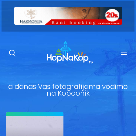
Smeštaj Kopaonik
Ugostiteljstvo
Sadržaj
Kop Info
a danas Vas fotografijama vodimo
na Kopaonik
Ski info
Ski škole
Ski renta