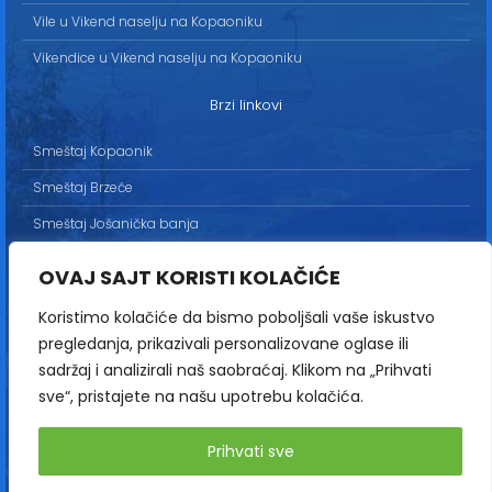
Vile u Vikend naselju na Kopaoniku
Vikendice u Vikend naselju na Kopaoniku
Brzi linkovi
Smeštaj Kopaonik
Smeštaj Brzeće
Smeštaj Jošanička banja
Uslovi korišćenja
OVAJ SAJT KORISTI KOLAČIĆE
Marketing
Koristimo kolačiće da bismo poboljšali vaše iskustvo
Politika privatnosti
pregledanja, prikazivali personalizovane oglase ili
Kontakt
sadržaj i analizirali naš saobraćaj. Klikom na „Prihvati
sve“, pristajete na našu upotrebu kolačića.
Copyright© 2013-2026 | HopNaKop
Prihvati sve
Sva prava zadržana / All rights reserved