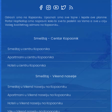
Odrasli smo na Kopaoniku. Upoznali smo sve tajne i lepote ove planine.
Portal HopNaKop smo napravili kako bi sve to podelili sa Vama a sve u cilju
Vašeg kvalitetnog odmora na Kopaoniku...
Smeštaj - Centar Kopaonik
Smeštaj u centru Kopaonika
Apartmani u centru Kopaonika
Hoteli u centru Kopaonika
Smeštaj - Vikend naselje
Smeštaj u Vikend naselju na Kopaoniku
Apartmani u Vikend naselju na Kopaoniku
Hoteli u Vikend naselju na Kopaoniku
Vile u Vikend naselju na Kopaoniku