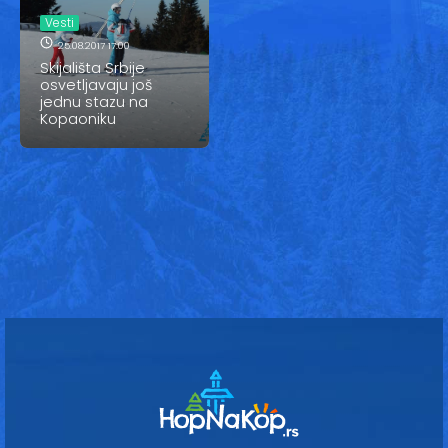
Vesti
Vesti
Oglasi
25.08.2017 17:00
Skijališta Srbije
osvetljavaju još
Galerija
jednu stazu na
Kopaoniku
Copyright© 2020
HopNaKop