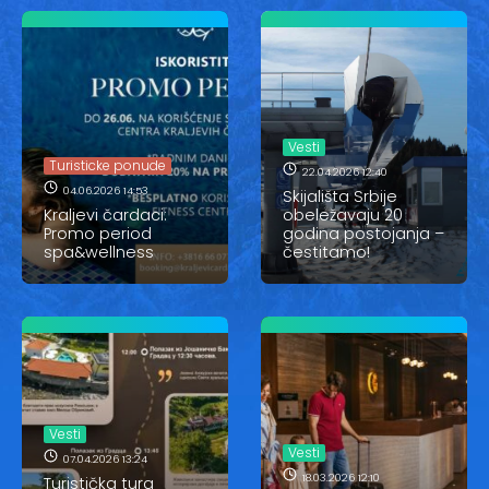
Vesti
Turisticke ponude
22.04.2026 12:40
04.06.2026 14:53
Skijališta Srbije
Kraljevi čardaci:
obeležavaju 20
Promo period
godina postojanja –
spa&wellness
čestitamo!
Vesti
Vesti
07.04.2026 13:24
18.03.2026 12:10
Turistička tura