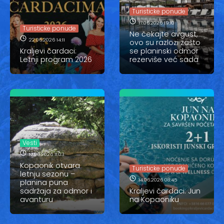
Vesti
Turisticke ponude
Oglasi
17.06.2026 19:10
Turisticke ponude
Ne čekajte avgust,
22.06.2026 14:11
ovo su razlozi zašto
Galerija
Kraljevi čardaci:
se planinski odmor
Letnji program 2026
rezerviše već sada
Copyright© 2020
HopNaKop
Vesti
17.06.2026 11:03
Kopaonik otvara
Turisticke ponude
letnju sezonu –
14.06.2026 08:45
planina puna
sadržaja za odmor i
Kraljevi čardaci: Jun
avanturu
na Kopaoniku