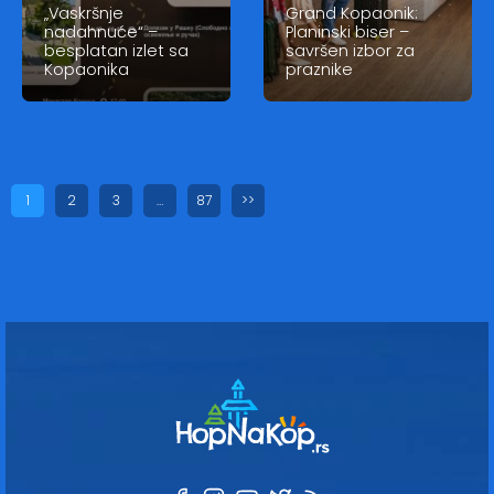
„Vaskršnje
Grand Kopaonik:
nadahnuće“ –
Planinski biser –
besplatan izlet sa
savršen izbor za
Kopaonika
praznike
1
2
3
…
87
>>