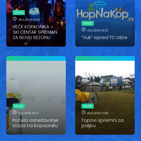
Vesti
Vesti
Oglasi
30.11.2016 19:00
Vesti
VEČE KOPAONIKA –
Galerija
16.11.2016 19:32
SKI CENTAR SPREMAN
ZA NOVU SEZONU
“Vuk” ispred TC Ušće
Copyright© 2020
HopNaKop
Vesti
Vesti
13.11.2016 23:17
18.10.2016 17:08
Počelo osnežavanje
Topovi spremni za
staza na Kopaoniku
paljbu