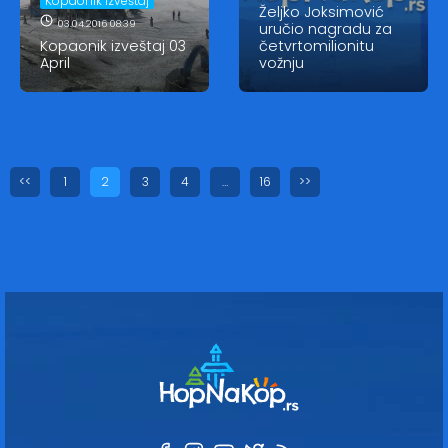
Kopaonik izveštaj
Željko Joksimović
03.04.2016 08:39
uručio nagradu za
Kopaonik izveštaj 03
četvrtomilionitu
April
vožnju
<<
1
2
3
4
…
16
>>