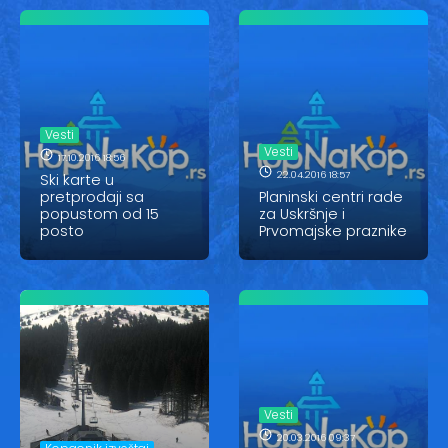
Vesti
Vesti
17.10.2016 18:56
22.04.2016 18:57
Ski karte u
pretprodaji sa
Planinski centri rade
popustom od 15
za Uskršnje i
posto
Prvomajske praznike
Vesti
20.03.2016 09:37