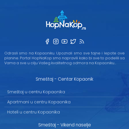
Odrasli smo na Kopaoniku. Upoznali smo sve tajne i lepote ove
planine. Portal HopNaKop smo napravili kako bi sve to podelili sa
Vama a sve u cilju Vašeg kvalitetnog odmora na Kopaoniku...
Smeštaj - Centar Kopaonik
Smeštaj u centru Kopaonika
Apartmani u centru Kopaonika
Hoteli u centru Kopaonika
Smeštaj - Vikend naselje