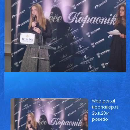
Vesti
Oglasi
Galerija
Copyright© 2020
HopNaKop
Web portal
HopNaKop.rs
25.11.2014
posetio