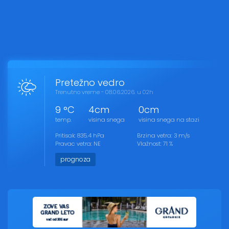
Pretežno vedro
Trenutno vreme - 08.06.2026. u 02h
9 °C
4cm
0cm
temp.
visina snega
visina snega na stazi
Pritisak: 835.4 hPa
Brzina vetra: 3 m/s
Pravac vetra: NE
Vlažnost: 71 %
prognoza