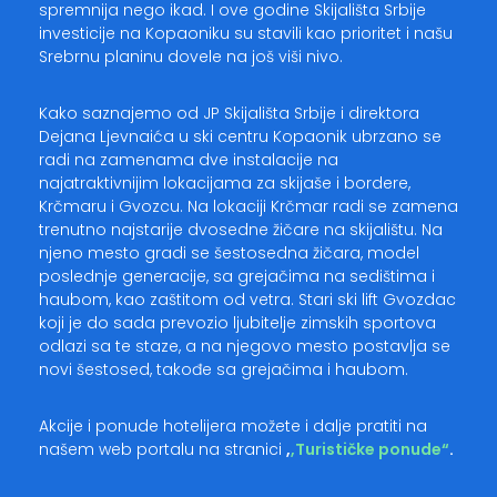
spremnija nego ikad. I ove godine Skijališta Srbije
investicije na Kopaoniku su stavili kao prioritet i našu
Srebrnu planinu dovele na još viši nivo.
Kako saznajemo od JP Skijališta Srbije i direktora
Dejana Ljevnaića u ski centru Kopaonik ubrzano se
radi na zamenama dve instalacije na
najatraktivnijim lokacijama za skijaše i bordere,
Krčmaru i Gvozcu. Na lokaciji Krčmar radi se zamena
trenutno najstarije dvosedne žičare na skijalištu. Na
njeno mesto gradi se šestosedna žičara, model
poslednje generacije, sa grejačima na sedištima i
haubom, kao zaštitom od vetra. Stari ski lift Gvozdac
koji je do sada prevozio ljubitelje zimskih sportova
odlazi sa te staze, a na njegovo mesto postavlja se
novi šestosed, takođe sa grejačima i haubom.
Akcije i ponude hotelijera možete i dalje pratiti na
našem web portalu na stranici
,
,Turističke ponude“
.