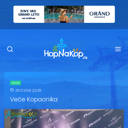
Smeštaj Kopaonik
Ugostiteljstvo
Sadržaj
Kop Info
Vesti
25.11.2014 22:35
Ski info
Veče Kopaonika
Ski škole
Ski renta