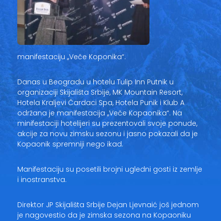
manifestaciju ,,Veče Koponika“.
Danas u Beogradu u hotelu Tulip Inn Putnik u
organizaciji Skijališta Srbije, MK Mountain Resort,
Hotela Kraljevi Čardaci Spa, Hotela Punik i Klub A
održana je manifestacija ,,Veče Kopaonika“. Na
minifestaciji hotelijeri su prezentovali svoje ponude,
akcije za novu zimsku sezonu i jasno pokazali da je
Kopaonik spremniji nego ikad.
Manifestaciju su posetili brojni ugledni gosti iz zemlje
i inostranstva.
Direktor JP Skijališta Srbije Dejan Ljevnaić još jednom
je nagovestio da je zimska sezona na Kopaoniku