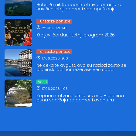
Hotel Putnik Kopaonik otkriva formulu za
savršen letnji odmor i spa opuštanje
Turisticke ponude
22.06.2026 14:11
Kraljevi čardaci: Letnji program 2026
Turisticke ponude
17.06.2026 19:10
Ne čekajte avgust, ovo su razlozi zašto se
planinski odmor rezerviše već sada
Vesti
17.06.2026 11:03
Kopaonik otvara letnju sezonu – planina
puna sadržaja za odmor i avanturu