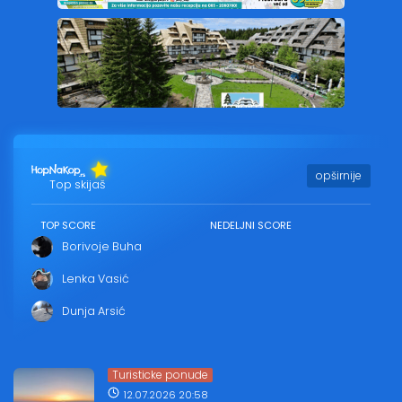
opširnije
Top skijaš
TOP SCORE
NEDELJNI SCORE
Borivoje Buha
Lenka Vasić
Dunja Arsić
Turisticke ponude
12.07.2026 20:58