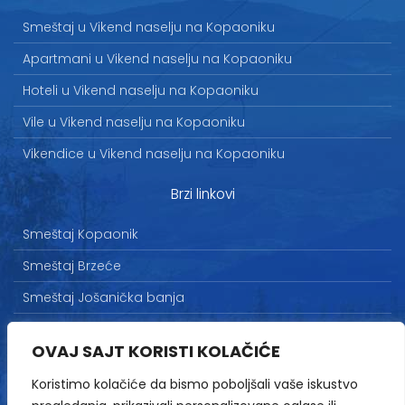
Smeštaj u Vikend naselju na Kopaoniku
Apartmani u Vikend naselju na Kopaoniku
Hoteli u Vikend naselju na Kopaoniku
Vile u Vikend naselju na Kopaoniku
Vikendice u Vikend naselju na Kopaoniku
Brzi linkovi
Smeštaj Kopaonik
Smeštaj Brzeće
Smeštaj Jošanička banja
Uslovi korišćenja
OVAJ SAJT KORISTI KOLAČIĆE
Marketing
Koristimo kolačiće da bismo poboljšali vaše iskustvo
Politika privatnosti