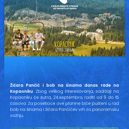
Vesti
Oglasi
Galerija
Copyright© 2020
HopNaKop
Žičara Pančić i bob na šinama danas rade na
Kopaoniku
: Zbog velikog interesovanja, sadržaji na
Kopaoniku će sutra, 24.septembra, raditi od 9 do 15
časova. Za posetioce ove planine biće pušteni u rad
bob na šinama i žičara Pančićev vrh za panoramsku
vožnju.