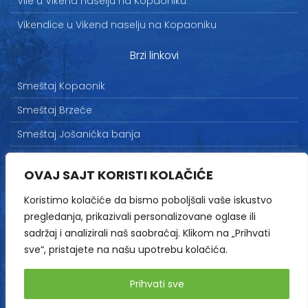
Vile u Vikend naselju na Kopaoniku
Vikendice u Vikend naselju na Kopaoniku
Brzi linkovi
Smeštaj Kopaonik
Smeštaj Brzeće
Smeštaj Jošanička banja
Uslovi korišćenja
OVAJ SAJT KORISTI KOLAČIĆE
Marketing
Koristimo kolačiće da bismo poboljšali vaše iskustvo
Politika privatnosti
pregledanja, prikazivali personalizovane oglase ili
Kontakt
sadržaj i analizirali naš saobraćaj. Klikom na „Prihvati
sve“, pristajete na našu upotrebu kolačića.
Copyright© 2013-2026 | HopNaKop
Prihvati sve
Sva prava zadržana / All rights reserved