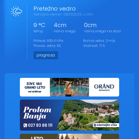
Pretežno vedro
Trenutno vreme - 08.06.2026. u 02h
9 °C
4cm
0cm
temp.
visina snega
visina snega na stazi
Pritisak: 835.4 hPa
Brzina vetra: 3 m/s
Pravac vetra: NE
Vlažnost: 71 %
prognoza