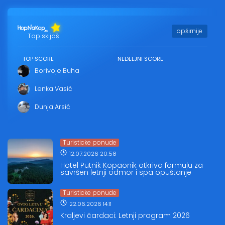
opširnije
Top skijaš
TOP SCORE
NEDELJNI SCORE
Borivoje Buha
Lenka Vasić
Dunja Arsić
Turisticke ponude
12.07.2026 20:58
Hotel Putnik Kopaonik otkriva formulu za
savršen letnji odmor i spa opuštanje
Turisticke ponude
22.06.2026 14:11
Kraljevi čardaci: Letnji program 2026