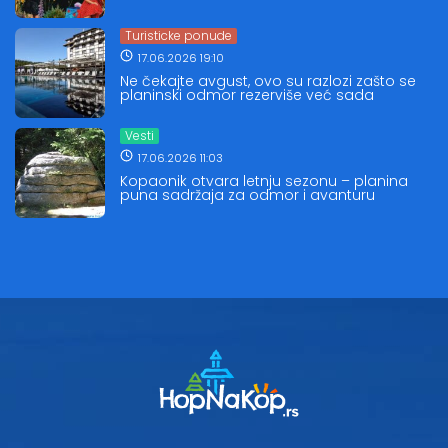
Turisticke ponude
17.06.2026 19:10
Ne čekajte avgust, ovo su razlozi zašto se
planinski odmor rezerviše već sada
Vesti
17.06.2026 11:03
Kopaonik otvara letnju sezonu – planina
puna sadržaja za odmor i avanturu