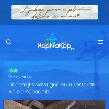
Smeštaj Kopaonik
Ugostiteljstvo
Sadržaj
Kop Info
Vesti
28.12.2018 17:36
Ski info
Dočekajte Novu godinu u restoranu
Rio na Kopaoniku
Ski škole
Ski renta