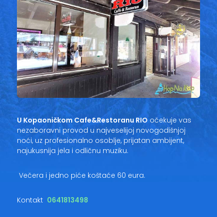
U Kopaoničkom Cafe&Restoranu RIO
očekuje vas
nezaboravni provod u najveselijoj novogodišnjoj
noći, uz profesionalno osoblje, prijatan ambijent,
najukusnija jela i odličnu muziku.
Večera i jedno piće koštaće 60 eura.
Kontakt
0641813498