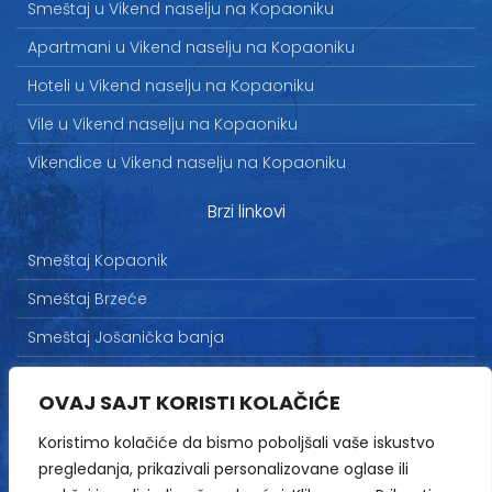
Smeštaj u Vikend naselju na Kopaoniku
Apartmani u Vikend naselju na Kopaoniku
Hoteli u Vikend naselju na Kopaoniku
Vile u Vikend naselju na Kopaoniku
Vikendice u Vikend naselju na Kopaoniku
Brzi linkovi
Smeštaj Kopaonik
Smeštaj Brzeće
Smeštaj Jošanička banja
Uslovi korišćenja
OVAJ SAJT KORISTI KOLAČIĆE
Marketing
Koristimo kolačiće da bismo poboljšali vaše iskustvo
Politika privatnosti
pregledanja, prikazivali personalizovane oglase ili
Kontakt