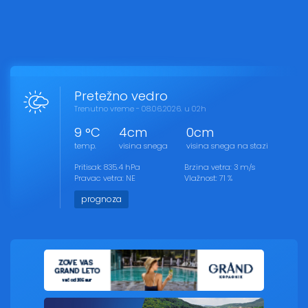
Pretežno vedro
Trenutno vreme - 08.06.2026. u 02h
9 °C
4cm
0cm
temp.
visina snega
visina snega na stazi
Pritisak: 835.4 hPa
Brzina vetra: 3 m/s
Pravac vetra: NE
Vlažnost: 71 %
prognoza