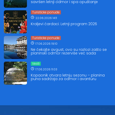
savršen letnji odmor i spa opuštanje
Turisticke ponude
22.06.2026 14:11
Kraljevi čardaci: Letnji program 2026
Turisticke ponude
17.06.2026 19:10
Ne čekajte avgust, ovo su razlozi zašto se
planinski odmor rezerviše već sada
Vesti
17.06.2026 11:03
Kopaonik otvara letnju sezonu – planina
puna sadržaja za odmor i avanturu