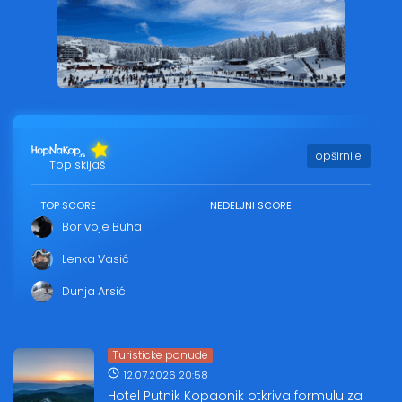
opširnije
Top skijaš
TOP SCORE
NEDELJNI SCORE
Borivoje Buha
Lenka Vasić
Dunja Arsić
Turisticke ponude
12.07.2026 20:58
Hotel Putnik Kopaonik otkriva formulu za