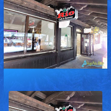
Vesti
Oglasi
Galerija
Copyright© 2020
HopNaKop