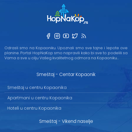
Odrasli smo na Kopaoniku. Upoznali smo sve tajne i lepote ove
planine. Portal HopNaKop smo napravili kako bi sve to podelili sa
Vama a sve u cilju Vašeg kvalitetnog odmora na Kopaoniku...
Smeštaj - Centar Kopaonik
Smeštaj u centru Kopaonika
Apartmani u centru Kopaonika
Hoteli u centru Kopaonika
Smeštaj - Vikend naselje