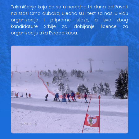
Takmičenja koja će se u naredna tri dana održavati
na stazi Crna duboka, ujedno su i test za nas, u vidu
organizacije i pripreme staze, a sve zbog
kandidature Srbije za dobijanje licence za
organizaciju trka Evropa kupa.