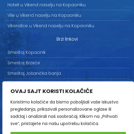
Hoteli u Vikend naselju na Kopaoniku
Vile u Vikend naselju na Kopaoniku
Vikendice u Vikend naselju na Kopaoniku
Brzi linkovi
Smeštaj Kopaonik
Smeštaj Brzeće
Smeštaj Jošanička banja
Uslovi korišćenja
OVAJ SAJT KORISTI KOLAČIĆE
Marketing
Koristimo kolačiće da bismo poboljšali vaše iskustvo
Politika privatnosti
pregledanja, prikazivali personalizovane oglase ili
Kontakt
sadržaj i analizirali naš saobraćaj. Klikom na „Prihvati
sve“, pristajete na našu upotrebu kolačića.