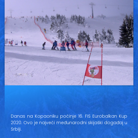
Vesti
Oglasi
Galerija
Copyright© 2020
HopNaKop
Danas na Kopaoniku počinje 16. FIS Eurobalkan Kup
2020. Ovo je najveći međunarodni skijaški događaj u
Srbiji.