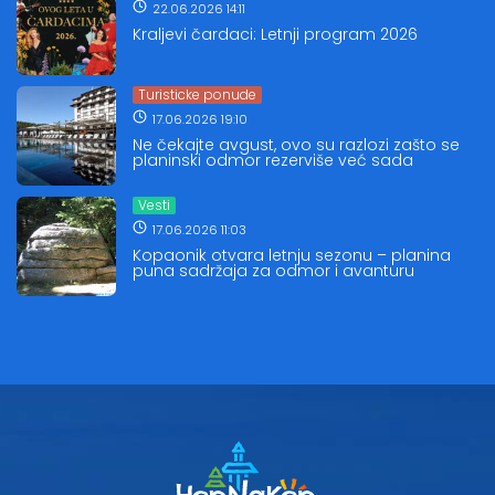
22.06.2026 14:11
Kraljevi čardaci: Letnji program 2026
Turisticke ponude
17.06.2026 19:10
Ne čekajte avgust, ovo su razlozi zašto se
planinski odmor rezerviše već sada
Vesti
17.06.2026 11:03
Kopaonik otvara letnju sezonu – planina
puna sadržaja za odmor i avanturu