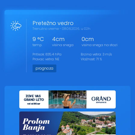
Pretežno vedro
Trenutno vreme - 08.06.2026. u 02h
9 °C
4cm
0cm
temp.
visina snega
visina snega na stazi
Pritisak: 835.4 hPa
Brzina vetra: 3 m/s
Pravac vetra: NE
Vlažnost: 71 %
prognoza