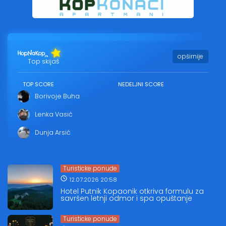
opširnije
Top skijaš
TOP SCORE
NEDELJNI SCORE
Borivoje Buha
Lenka Vasić
Dunja Arsić
Turisticke ponude
12.07.2026 20:58
Hotel Putnik Kopaonik otkriva formulu za
savršen letnji odmor i spa opuštanje
Turisticke ponude