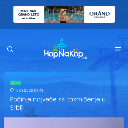
Smeštaj Kopaonik
Ugostiteljstvo
Sadržaj
Kop Info
Vesti
10.03.2020 09:43
Ski info
Počinje najveće ski takmičenje u
Srbiji
Ski škole
Ski renta