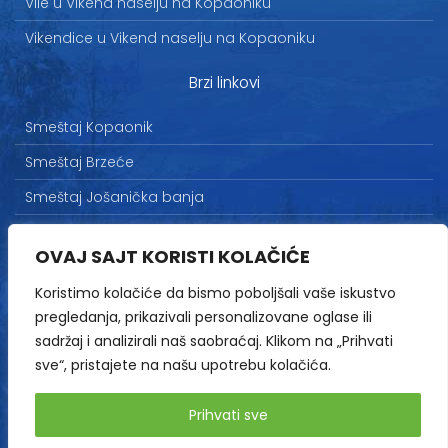
Vile u Vikend naselju na Kopaoniku
Vikendice u Vikend naselju na Kopaoniku
Brzi linkovi
Smeštaj Kopaonik
Smeštaj Brzeće
Smeštaj Jošanička banja
Uslovi korišćenja
OVAJ SAJT KORISTI KOLAČIĆE
Marketing
Koristimo kolačiće da bismo poboljšali vaše iskustvo
Politika privatnosti
pregledanja, prikazivali personalizovane oglase ili
Kontakt
sadržaj i analizirali naš saobraćaj. Klikom na „Prihvati
sve“, pristajete na našu upotrebu kolačića.
Copyright© 2013-2026 | HopNaKop
Prihvati sve
Sva prava zadržana / All rights reserved