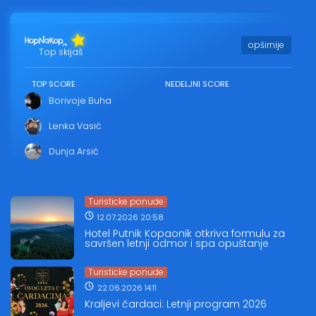
opširnije
Top skijaš
TOP SCORE
NEDELJNI SCORE
Borivoje Buha
Lenka Vasić
Dunja Arsić
Turisticke ponude
12.07.2026 20:58
Hotel Putnik Kopaonik otkriva formulu za
savršen letnji odmor i spa opuštanje
Turisticke ponude
22.06.2026 14:11
Kraljevi čardaci: Letnji program 2026