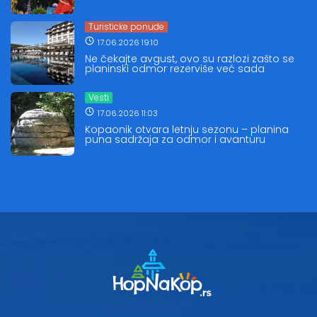
Turisticke ponude
17.06.2026 19:10
Ne čekajte avgust, ovo su razlozi zašto se
planinski odmor rezerviše već sada
Vesti
17.06.2026 11:03
Kopaonik otvara letnju sezonu – planina
puna sadržaja za odmor i avanturu