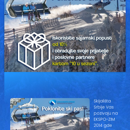
Vesti
Oglasi
Galerija
Copyright© 2020
HopNaKop
Skijališta
Srbije Vas
pozivaju na
EKSPO-ZIM
2014 gde