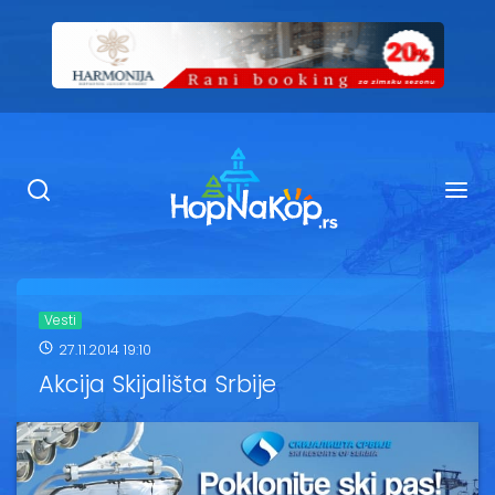
Smeštaj Kopaonik
Ugostiteljstvo
Sadržaj
Kop Info
Vesti
27.11.2014 19:10
Ski info
Akcija Skijališta Srbije
Ski škole
Ski renta