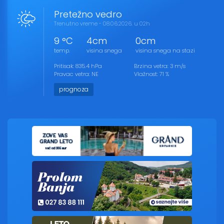
Pretežno vedro
Trenutno vreme - 08.06.2026. u 02h
9 °C
4cm
0cm
temp.
visina snega
visina snega na stazi
Pritisak: 835.4 hPa
Brzina vetra: 3 m/s
Pravac vetra: NE
Vlažnost: 71 %
prognoza