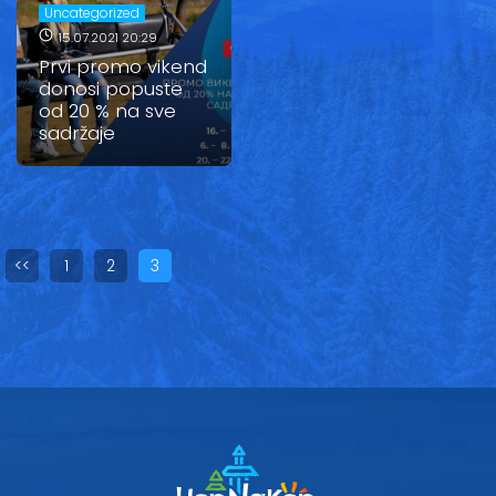
Uncategorized
Vesti
15.07.2021 20:29
Prvi promo vikend
Oglasi
donosi popuste
od 20 % na sve
Galerija
sadržaje
Copyright© 2020
HopNaKop
<<
1
2
3