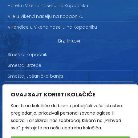
Hoteli u Vikend naselju na Kopaoniku
Vile u Vikend naselju na Kopaoniku
Vikendice u Vikend naselju na Kopaoniku
Brzi linkovi
Smeštaj Kopaonik
Smeštaj Brzeće
Smeštaj Jošanička banja
Uslovi korišćenja
OVAJ SAJT KORISTI KOLAČIĆE
Marketing
Koristimo kolačiće da bismo poboljšali vaše iskustvo
Politika privatnosti
pregledanja, prikazivali personalizovane oglase ili
Kontakt
sadržaj i analizirali naš saobraćaj. Klikom na „Prihvati
sve“, pristajete na našu upotrebu kolačića.