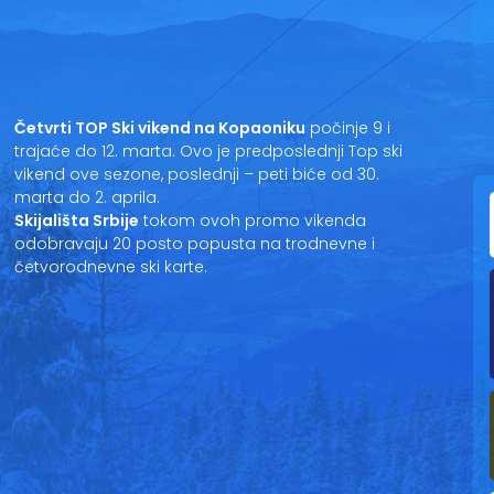
Četvrti TOP Ski vikend na Kopaoniku
počinje 9 i
trajaće do 12. marta. Ovo je predposlednji Top ski
vikend ove sezone, poslednji – peti biće od 30.
marta do 2. aprila.
Skijališta Srbije
tokom ovoh promo vikenda
odobravaju 20 posto popusta na trodnevne i
četvorodnevne ski karte.