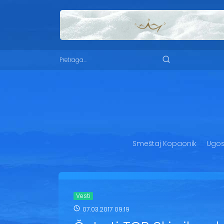
Smeštaj Kopaonik
Ugost
Vesti
07.03.2017 09:19