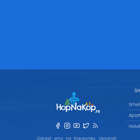
Sm
Smeš
Apar
Hote
Odrasli smo na Kopaoniku. Upoznali