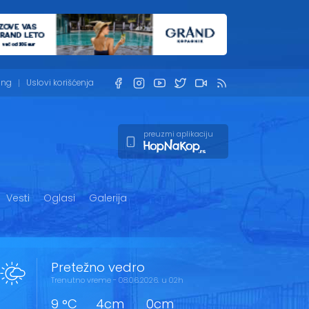
ing
Uslovi korišćenja
preuzmi aplikaciju
Vesti
Oglasi
Galerija
Pretežno vedro
Trenutno vreme - 08.06.2026. u 02h
9 °C
4cm
0cm