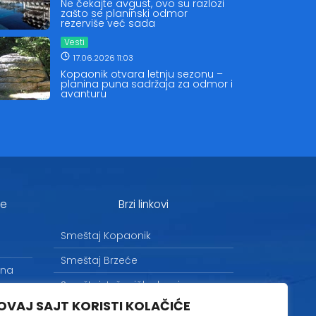
Ne čekajte avgust, ovo su razlozi
zašto se planinski odmor
rezerviše već sada
Vesti
17.06.2026 11:03
Kopaonik otvara letnju sezonu –
planina puna sadržaja za odmor i
avanturu
je
Brzi linkovi
Smeštaj Kopaonik
Smeštaj Brzeće
 na
Smeštaj Jošanička banja
OVAJ SAJT KORISTI KOLAČIĆE
Uslovi korišćenja