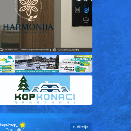
opširnije
Top skijaš