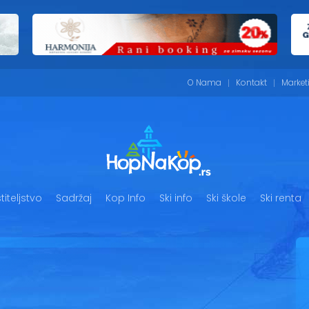
O Nama
Kontakt
Market
iteljstvo
Sadržaj
Kop Info
Ski info
Ski škole
Ski renta