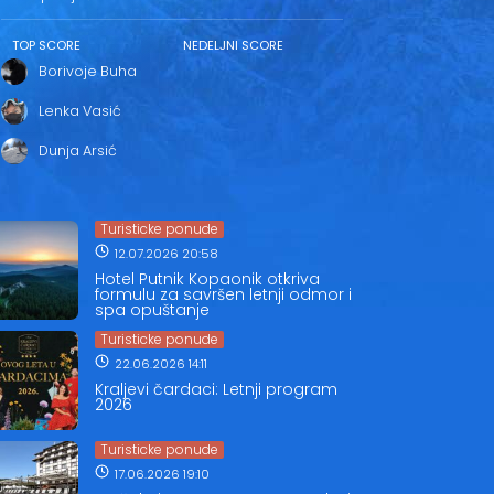
TOP SCORE
NEDELJNI SCORE
Borivoje Buha
Lenka Vasić
Dunja Arsić
Turisticke ponude
12.07.2026 20:58
Hotel Putnik Kopaonik otkriva
formulu za savršen letnji odmor i
spa opuštanje
Turisticke ponude
22.06.2026 14:11
Kraljevi čardaci: Letnji program
2026
Turisticke ponude
17.06.2026 19:10