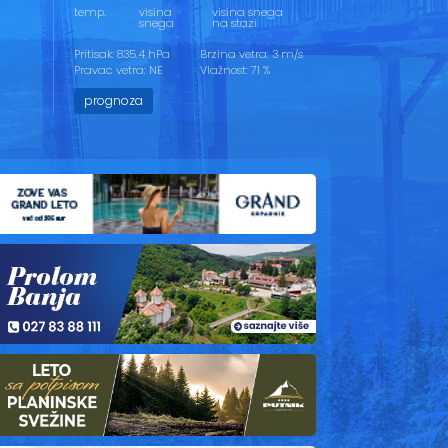
temp.
visina
visina snega
snega
na stazi
Pritisak: 835.4 hPa
Brzina vetra: 3 m/s
Pravac vetra: NE
Vlažnost: 71 %
prognoza