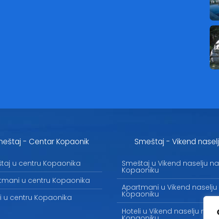
eštaj - Centar Kopaonik
Smeštaj - Vikend nasel
taj u centru Kopaonika
Smeštaj u Vikend naselju na
Kopaoniku
tmani u centru Kopaonika
Apartmani u Vikend naselju
Kopaoniku
li u centru Kopaonika
Hoteli u Vikend naselju na
Kopaoniku