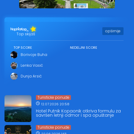
opširnije
Top skijaš
TOP SCORE
NEDELJNI SCORE
Borivoje Buha
Lenka Vasić
Dunja Arsić
Turisticke ponude
12.07.2026 20:58
Hotel Putnik Kopaonik otkriva formulu za
savršen letnji odmor i spa opuštanje
Turisticke ponude
22.06.2026 14:11