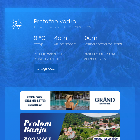
Pretežno vedro
Trenutno vreme - 08.06.2026. u 02h
9 °C
4cm
0cm
temp.
visina snega
visina snega na stazi
Pritisak: 835.4 hPa
Brzina vetra: 3 m/s
Pravac vetra: NE
Vlažnost: 71 %
prognoza