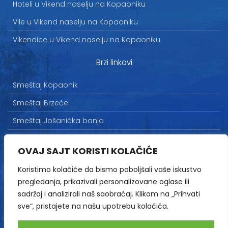
Hoteli u Vikend naselju na Kopaoniku
Vile u Vikend naselju na Kopaoniku
Vikendice u Vikend naselju na Kopaoniku
Brzi linkovi
Smeštaj Kopaonik
Smeštaj Brzeće
Smeštaj Jošanička banja
Uslovi korišćenja
OVAJ SAJT KORISTI KOLAČIĆE
Marketing
Koristimo kolačiće da bismo poboljšali vaše iskustvo
Politika privatnosti
pregledanja, prikazivali personalizovane oglase ili
Kontakt
sadržaj i analizirali naš saobraćaj. Klikom na „Prihvati
sve“, pristajete na našu upotrebu kolačića.
Copyright© 2013-2026 | HopNaKop