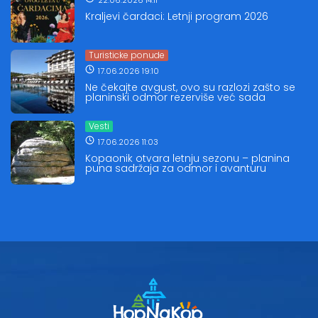
Kraljevi čardaci: Letnji program 2026
Turisticke ponude
17.06.2026 19:10
Ne čekajte avgust, ovo su razlozi zašto se
planinski odmor rezerviše već sada
Vesti
17.06.2026 11:03
Kopaonik otvara letnju sezonu – planina
puna sadržaja za odmor i avanturu