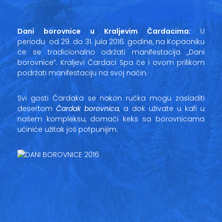
Vesti
Oglasi
Dani borovnice u Kraljevim Čardacima:
U
periodu od 29. do 31. jula 2016. godine, na Kopaoniku
Galerija
će se tradicionalno održati manifestacija „Dani
borovnice”. Kraljevi Čardaci Spa će i ovom prilikom
podržati manifestaciju na svoj način.
Copyright© 2020
Svi gosti Čardaka se nakon ručka mogu zasladiti
HopNaKop
desertom
Čardak borovnica
, a dok uživate u kafi u
našem kompleksu, domaći keks sa borovnicama
učiniće užitak još potpunijim.