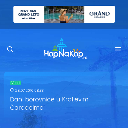
Smeštaj Kopaonik
Ugostiteljstvo
Sadržaj
Kop Info
Vesti
28.07.2016 08:33
Ski info
Dani borovnice u Kraljevim
Čardacima
Ski škole
Ski renta