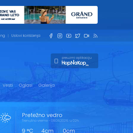
ing
Uslovi korišćenja
preuzmi aplikaciju
Vesti
Oglasi
Galerija
Pretežno vedro
Trenutno vreme - 08.06.2026. u 02h
9 °C
4cm
0cm