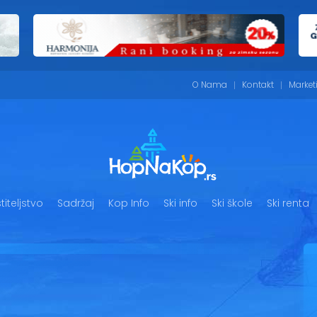
O Nama
Kontakt
Market
iteljstvo
Sadržaj
Kop Info
Ski info
Ski škole
Ski renta