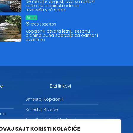
Ne čekajte avgust, ovo su razlozi
zašto se planinski odmor
rezerviše već sada
Vesti
17.06.2026 11:03
Kopaonik otvara letnju sezonu –
planina puna sadržaja za odmor i
avanturu
je
Brzi linkovi
Smeštaj Kopaonik
Smeštaj Brzeće
 na
Smeštaj Jošanička banja
OVAJ SAJT KORISTI KOLAČIĆE
Uslovi korišćenja