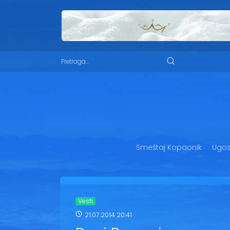
Smeštaj Kopaonik
Ugost
Vesti
21.07.2014 20:41