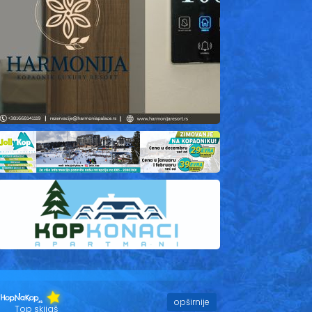
opširnije
Top skijaš