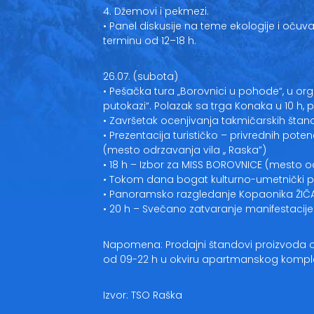
4. Džemovi i pekmezi.
• Panel diskusije na teme ekologije i očuv
terminu od 12–18 h.
26.07. (subota)
• Pešačka tura „Borovnici u pohode“, u org
putokazi“. Polazak sa trga Konaka u 10 h, p
• Završetak ocenjivanja takmičarskih štan
• Prezentacija turističko – privrednih pote
(mesto odrzavanja vila ,, Raska”)
• 18 h – Izbor za MISS BOROVNICE (mesto 
• Tokom dana bogat kulturno-umetnički
• Panoramsko razgledanje Kopaonika ŽIČ
• 20 h – Svečano zatvaranje manifestacij
Napomena: Prodajni štandovi proizvoda 
od 09-22 h u okviru apartmanskog kompl
Izvor: TSO Raška