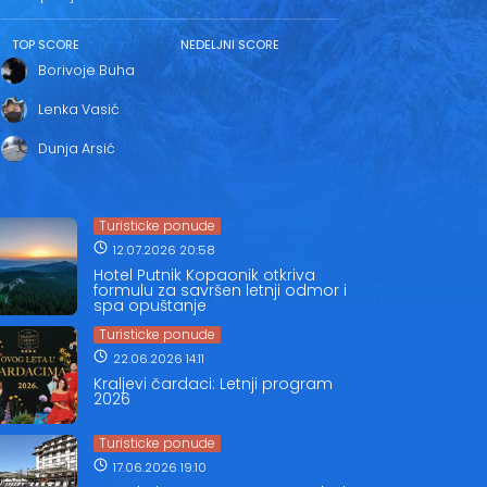
TOP SCORE
NEDELJNI SCORE
Borivoje Buha
Lenka Vasić
Dunja Arsić
Turisticke ponude
12.07.2026 20:58
Hotel Putnik Kopaonik otkriva
formulu za savršen letnji odmor i
spa opuštanje
Turisticke ponude
22.06.2026 14:11
Kraljevi čardaci: Letnji program
2026
Turisticke ponude
17.06.2026 19:10