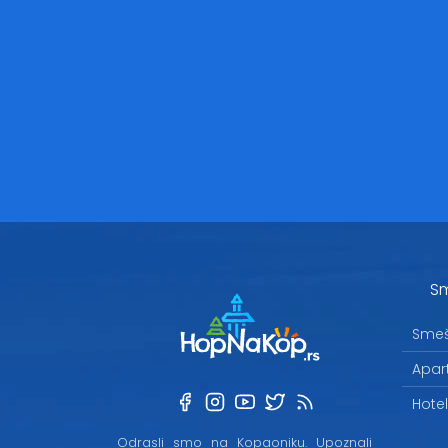
Sm
Smeš
Apar
Hote
Odrasli smo na Kopaoniku. Upoznali