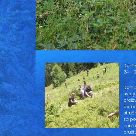
Dani 
24 – 2
Dani 
sve l
proiz
berbi
struč
za po
centr
društ