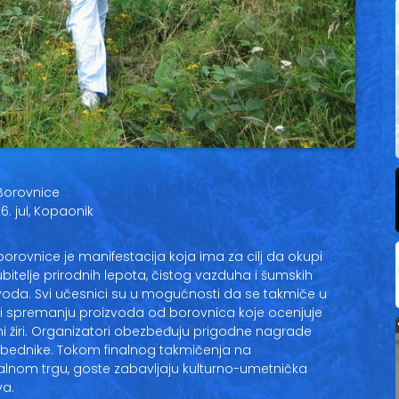
Borovnice
6. jul, Kopaonik
borovnice je manifestacija koja ima za cilj da okupi
jubitelje prirodnih lepota, čistog vazduha i šumskih
voda. Svi učesnici su u mogućnosti da se takmiče u
 i spremanju proizvoda od borovnica koje ocenjuje
ni žiri. Organizatori obezbeđuju prigodne nagrade
bednike. Tokom finalnog takmičenja na
alnom trgu, goste zabavljaju kulturno-umetnička
va.