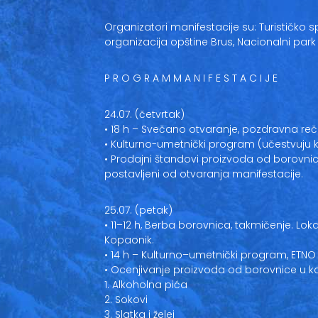
Organizatori manifestacije su: Turističko s
organizacija opštine Brus, Nacionalni park
P R O G R A M M A N I F E S T A C I J E
24.07. (četvrtak)
• 18 h – Svečano otvaranje, pozdravna re
• Kulturno-umetnički program (učestvuju k
• Prodajni štandovi proizvoda od borovnic
postavljeni od otvaranja manifestacije.
25.07. (petak)
• 11–12 h, Berba borovnica, takmičenje. Lo
Kopaonik.
• 14 h – Kulturno–umetnički program, ET
• Ocenjivanje proizvoda od borovnice u k
1. Alkoholna pića
2. Sokovi
3. Slatka i želei