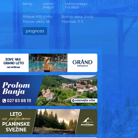
temp.
visina
visina snega
snega
na stazi
Pritisak: 835.4 hPa
Brzina vetra: 3 m/s
Pravac vetra: NE
Vlažnost: 71 %
prognoza