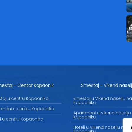
eštaj - Centar Kopaonik
Smeštaj - Vikend nasel
taj u centru Kopaonika
Smeštaj u Vikend naselju na
Kopaoniku
tmani u centru Kopaonika
Apartmani u Vikend naselju
Kopaoniku
li u centru Kopaonika
Hoteli u Vikend naselju na
Kopaoniku