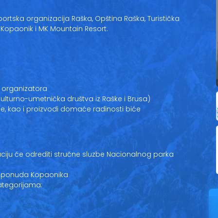
portska organizacija Raška, Opština Raška, Turistička
 Kopaonik i MK Mountain Resort.
č organizatora
ulturno-umetnička društva iz Raške i Brusa)
e, kao i proizvodi domaće radinosti biće
kaciju će odrediti stručne sluzbe Nacionalnog parka
NO ponuda Kopaonika
ategorijama: