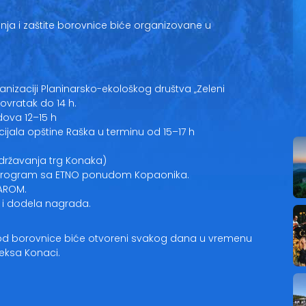
anja i zaštite borovnice biće organizovane u
anizaciji Planinarsko-ekološkog društva „Zeleni
ovratak do 14 h.
dova 12–15 h
ncijala opštine Raška u terminu od 15–17 h
održavanja trg Konaka)
 program sa ETNO ponudom Kopaonika.
AROM.
e i dodela nagrada.
od borovnice biće otvoreni svakog dana u vremenu
eksa Konaci.