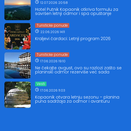
12.07.2026 20:58
Hotel Putnik Kopaonik otkriva formulu za
savršen letnji odmor i spa opuštanje
Turisticke ponude
22.06.2026 14:11
Kraljevi čardaci: Letnji program 2026
Turisticke ponude
17.06.2026 19:10
Ne čekajte avgust, ovo su razlozi zašto se
planinski odmor rezerviše već sada
Vesti
17.06.2026 11:03
Kopaonik otvara letnju sezonu – planina
puna sadržaja za odmor i avanturu