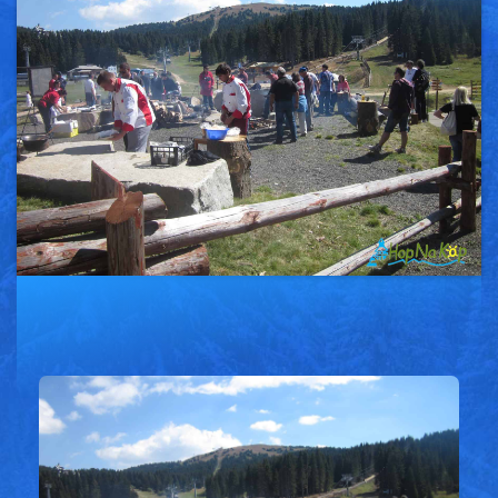
Vesti
Oglasi
Galerija
Copyright© 2020
HopNaKop