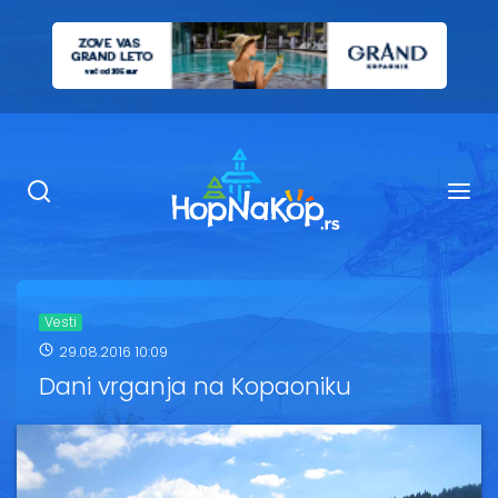
Smeštaj Kopaonik
Ugostiteljstvo
Sadržaj
Kop Info
Vesti
29.08.2016 10:09
Ski info
Dani vrganja na Kopaoniku
Ski škole
Ski renta