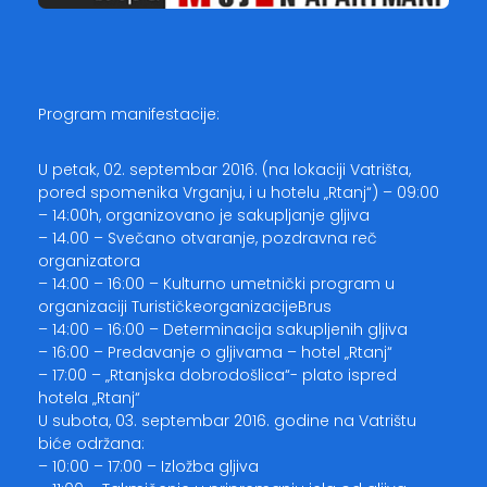
Program manifestacije:
U petak, 02. septembar 2016. (na lokaciji Vatrišta,
pored spomenika Vrganju, i u hotelu „Rtanj“) – 09:00
– 14:00h, organizovano je sakupljanje gljiva
– 14.00 – Svečano otvaranje, pozdravna reč
organizatora
– 14:00 – 16:00 – Kulturno umetnički program u
organizaciji TurističkeorganizacijeBrus
– 14:00 – 16:00 – Determinacija sakupljenih gljiva
– 16:00 – Predavanje o gljivama – hotel „Rtanj“
– 17:00 – „Rtanjska dobrodošlica“- plato ispred
hotela „Rtanj“
U subota, 03. septembar 2016. godine na Vatrištu
biće održana:
– 10:00 – 17:00 – Izložba gljiva