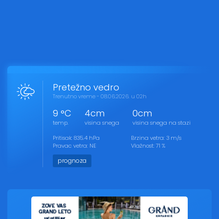
Pretežno vedro
Trenutno vreme - 08.06.2026. u 02h
9 °C
4cm
0cm
temp.
visina snega
visina snega na stazi
Pritisak: 835.4 hPa
Brzina vetra: 3 m/s
Pravac vetra: NE
Vlažnost: 71 %
prognoza