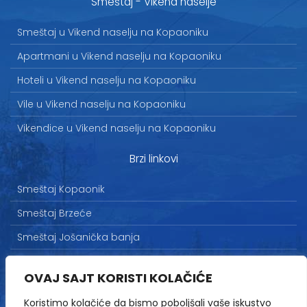
Smeštaj - Vikend naselje
Smeštaj u Vikend naselju na Kopaoniku
Apartmani u Vikend naselju na Kopaoniku
Hoteli u Vikend naselju na Kopaoniku
Vile u Vikend naselju na Kopaoniku
Vikendice u Vikend naselju na Kopaoniku
Brzi linkovi
Smeštaj Kopaonik
Smeštaj Brzeće
Smeštaj Jošanička banja
Uslovi korišćenja
OVAJ SAJT KORISTI KOLAČIĆE
Marketing
Koristimo kolačiće da bismo poboljšali vaše iskustvo