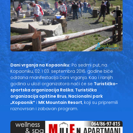
Dani vrganja na Kopaoniku:
Po sedmi put, na
Kopaoniku, 02. i 03. septembra 2016. godine biće
održana manifestacija Dani vrganja. Kao i ranijih
godina u ulozi organizatora naći će se
Turističko-
sportska organizacija Raška
,
Turistička
organizacija opštine Brus
,
Nacionalni park
„Kopaonik“
i
MK Mountain Resort
, koji su pripremili
raznovrsan i zabavan program.