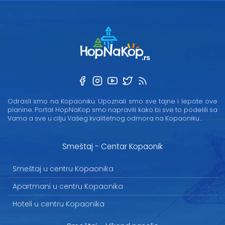
Odrasli smo na Kopaoniku. Upoznali smo sve tajne i lepote ove
planine. Portal HopNaKop smo napravili kako bi sve to podelili sa
Vama a sve u cilju Vašeg kvalitetnog odmora na Kopaoniku...
Smeštaj - Centar Kopaonik
Smeštaj u centru Kopaonika
Apartmani u centru Kopaonika
Hoteli u centru Kopaonika