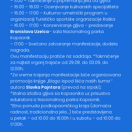
– 11:00 – Takmičenje u pripremanju jela od gljiva
– 15:00 – 16:00 – Ocenjivanje kulinarskih specijaliteta
– 15:00 – 17:00 – Kulturno-umetnički program u
organizaciji Turističko sportske organizacije Raška
– 16:00 – 17:00 – Konzerviranje gljiva – predavanje
Branislava Uzelca
– sala Nacionalnog parka
Kopaonik
– 17:00 – Svečano zatvaranje manifestacije, dodela
nagrada.
Ovu manifestaciju pratiće niz sadržaja: *Takmičenje
za najteži vrganj trajaće od 29.08. do 03.09. do
12:00h;
*Za vreme trajanja manifestacije biće organizovana
promocija knjige „Blago ispod lišća naših šuma “
autora
Slavka Pajntara
(prevod na srpski);
*Stalna izložba gljiva sa Kopaonika uz prisustvo
edukatora iz Nacionalnog parka Kopaonik;
*Etno ponuda podkopaoničkog kraja (domaća
radinost, tradicionalna jela…) biće predstavljena:
u petak – od 10:00 do 16:00h i u subotu – od 10:00 do
17:00h.