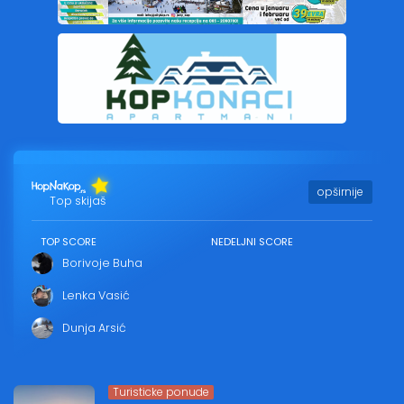
opširnije
Top skijaš
TOP SCORE
NEDELJNI SCORE
Borivoje Buha
Lenka Vasić
Dunja Arsić
Turisticke ponude