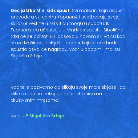
Vesti
Dečija trka Mini kids spust:
Svi mališani koji raspust
provode u ski centru Kopaonik i uvežbavaju svoje
Oglasi
skijaške veštine u ski vrtiću mogu u subotu, 11.
Februara, da učestvuju u Mini Kids spustu. Sibolična
Galerija
trka će se održati u 11 časova u novom ski vrtiću kod
staze Mašinac, a skijaš ili border koji se prvi bude
spustio osvojiće nagradu, vožnju bobom i majicu
Skijališta Srbije.
Copyright© 2020
HopNaKop
Roditelje pozivamo da slikaju svoje male skijaše i da
slike okače na nekoj od naših stranica na
društvenim mrežama.
Izvor:
JP Skijališta Srbije