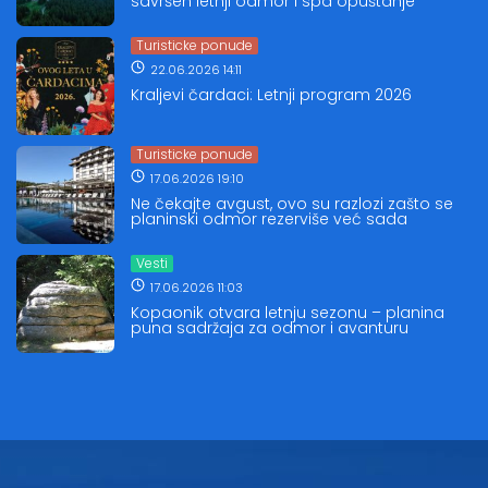
savršen letnji odmor i spa opuštanje
Turisticke ponude
22.06.2026 14:11
Kraljevi čardaci: Letnji program 2026
Turisticke ponude
17.06.2026 19:10
Ne čekajte avgust, ovo su razlozi zašto se
planinski odmor rezerviše već sada
Vesti
17.06.2026 11:03
Kopaonik otvara letnju sezonu – planina
puna sadržaja za odmor i avanturu