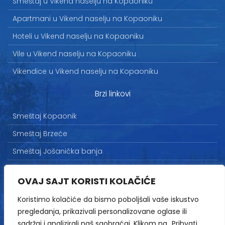
Smeštaj u Vikend naselju na Kopaoniku
Apartmani u Vikend naselju na Kopaoniku
Hoteli u Vikend naselju na Kopaoniku
Vile u Vikend naselju na Kopaoniku
Vikendice u Vikend naselju na Kopaoniku
Brzi linkovi
Smeštaj Kopaonik
Smeštaj Brzeće
Smeštaj Jošanička banja
Uslovi korišćenja
OVAJ SAJT KORISTI KOLAČIĆE
Marketing
Koristimo kolačiće da bismo poboljšali vaše iskustvo
Politika privatnosti
pregledanja, prikazivali personalizovane oglase ili
Kontakt
sadržaj i analizirali naš saobraćaj. Klikom na „Prihvati