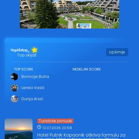
opširnije
Top skijaš
TOP SCORE
NEDELJNI SCORE
Borivoje Buha
Lenka Vasić
Dunja Arsić
Turisticke ponude
12.07.2026 20:58
Hotel Putnik Kopaonik otkriva formulu za