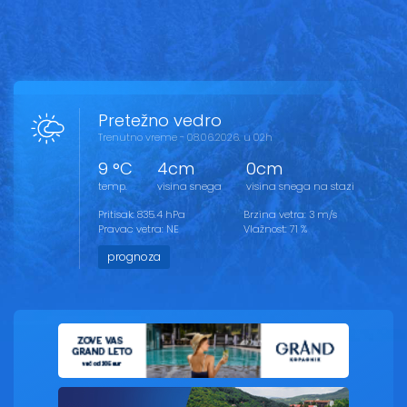
Pretežno vedro
Trenutno vreme - 08.06.2026. u 02h
9 °C
4cm
0cm
temp.
visina snega
visina snega na stazi
Pritisak: 835.4 hPa
Brzina vetra: 3 m/s
Pravac vetra: NE
Vlažnost: 71 %
prognoza