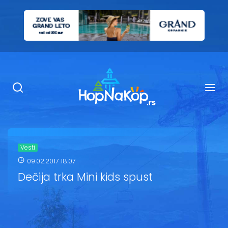
Smeštaj Kopaonik
Ugostiteljstvo
Sadržaj
Kop Info
Vesti
09.02.2017 18:07
Ski info
Dečija trka Mini kids spust
Ski škole
Ski renta