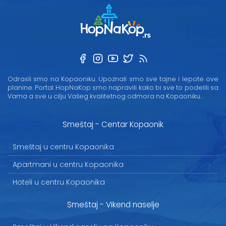
Odrasli smo na Kopaoniku. Upoznali smo sve tajne i lepote ove
planine. Portal HopNaKop smo napravili kako bi sve to podelili sa
Vama a sve u cilju Vašeg kvalitetnog odmora na Kopaoniku...
Smeštaj - Centar Kopaonik
Smeštaj u centru Kopaonika
Apartmani u centru Kopaonika
Hoteli u centru Kopaonika
Smeštaj - Vikend naselje