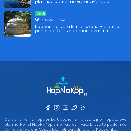
planinski odmor rezerviše već sada
Vesti
17.06.2026 11:03
Kopaonik otvara letnju sezonu – planina
puna sadržaja za odmor i avanturu
Odrasli smo na Kopaoniku. Upoznali smo sve tajne i lepote ove
planine. Portal HopNaKop smo napravili kako bi sve to podelili sa
Vama a sve u cilju Vašeg kvalitetnog odmora na Kopaoniku...