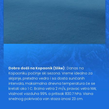
Dobro došli na Kopaonik (Slike):
Danas na
Kopaoniku počinje ski sezona. Vreme idealno za
skijanje, pretežno vedro i sa dosta sunčanih
intervala, maksimalna dnevna temperatura će se
kretati oko 1 C. Brzina vetra 2 m/s, pravac vetra NW,
vlažnost vazduha 99% a pritisak 830.7 hPa. Visina
snežnog pokrivača van staza iznosi 23 cm.