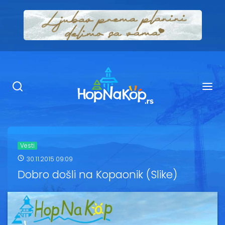
Smeštaj Kopaonik
Ugostiteljstvo
Sadržaj
Kop Info
Vesti
30.11.2015 09:09
Ski info
Dobro došli na Kopaonik (Slike)
Ski škole
Ski renta