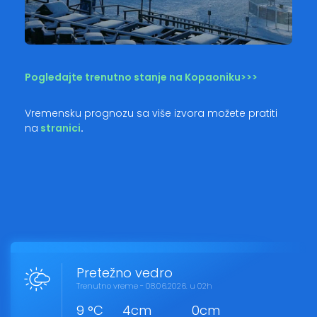
Pogledajte trenutno stanje na Kopaoniku>>>
Vremensku prognozu sa više izvora možete pratiti
na
stranici
.
Pretežno vedro
Trenutno vreme - 08.06.2026. u 02h
9 °C
4cm
0cm