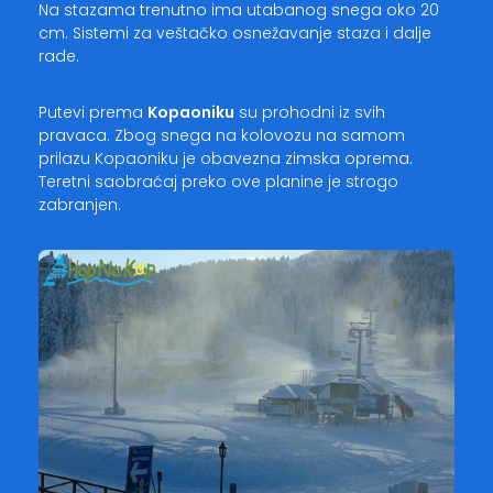
Na stazama trenutno ima utabanog snega oko 20
cm. Sistemi za veštačko osnežavanje staza i dalje
rade.
Putevi prema
Kopaoniku
su prohodni iz svih
pravaca. Zbog snega na kolovozu na samom
prilazu Kopaoniku je obavezna zimska oprema.
Teretni saobraćaj preko ove planine je strogo
zabranjen.