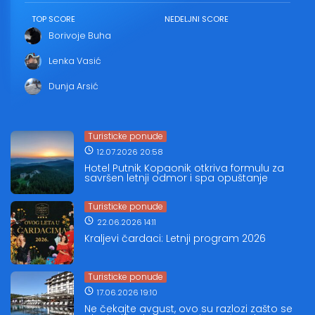
TOP SCORE
NEDELJNI SCORE
Borivoje Buha
Lenka Vasić
Dunja Arsić
Turisticke ponude
12.07.2026 20:58
Hotel Putnik Kopaonik otkriva formulu za
savršen letnji odmor i spa opuštanje
Turisticke ponude
22.06.2026 14:11
Kraljevi čardaci: Letnji program 2026
Turisticke ponude
17.06.2026 19:10
Ne čekajte avgust, ovo su razlozi zašto se