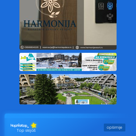
opširnije
Top skijaš