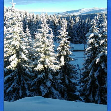
Vesti
Oglasi
Galerija
Copyright© 2020
HopNaKop