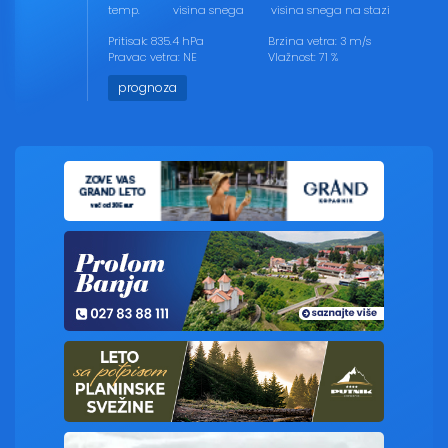
temp.
visina snega
visina snega na stazi
Pritisak: 835.4 hPa
Brzina vetra: 3 m/s
Pravac vetra: NE
Vlažnost: 71 %
prognoza