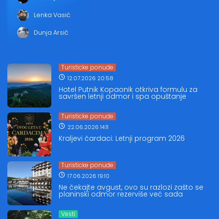
Lenka Vasić
Dunja Arsić
Turisticke ponude
12.07.2026 20:58
Hotel Putnik Kopaonik otkriva formulu za
savršen letnji odmor i spa opuštanje
Turisticke ponude
22.06.2026 14:11
Kraljevi čardaci: Letnji program 2026
Turisticke ponude
17.06.2026 19:10
Ne čekajte avgust, ovo su razlozi zašto se
planinski odmor rezerviše već sada
Vesti