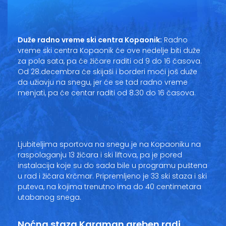
Vesti
Oglasi
Duže radno vreme ski centra Kopaonik:
Radno
vreme ski centra Kopaonik će ove nedelje biti duže
Galerija
za pola sata, pa će žičare raditi od 9 do 16 časova.
Od 28.decembra će skijaši i borderi moći još duže
da užiavju na snegu, jer će se tad radno vreme
menjati, pa će centar raditi od 8.30 do 16 časova.
Copyright© 2020
HopNaKop
Ljubiteljima sportova na snegu je na Kopaoniku na
raspolaganju 13 žičara i ski liftova, pa je pored
instalacija koje su do sada bile u programu puštena
u rad i žičara Krčmar. Pripremljeno je 33 ski staza i ski
puteva, na kojima trenutno ima do 40 centimetara
utabanog snega.
Noćna staza Karaman greben radi