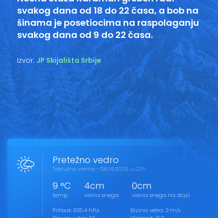
svakog dana od 18 do 22 časa, a bob na
šinama je posetiocima na raspolaganju
svakog dana od 9 do 22 časa.
Izvor:
JP Skijališta Srbije
Pretežno vedro
Trenutno vreme - 08.06.2026. u 02h
9 °C
4cm
0cm
temp.
visina snega
visina snega na stazi
Pritisak: 835.4 hPa
Brzina vetra: 3 m/s