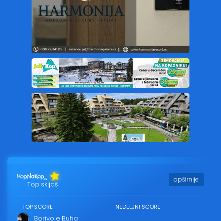
opširnije
Top skijaš
TOP SCORE
NEDELJNI SCORE
Borivoje Buha