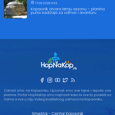
17.06.2026 11:03
Kopaonik otvara letnju sezonu – planina
puna sadržaja za odmor i avanturu
Odrasli smo na Kopaoniku. Upoznali smo sve tajne i lepote ove
planine. Portal HopNaKop smo napravili kako bi sve to podelili sa
Vama a sve u cilju Vašeg kvalitetnog odmora na Kopaoniku...
Smeštaj - Centar Kopaonik