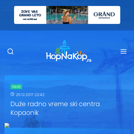
Smeštaj Kopaonik
Ugostiteljstvo
Sadržaj
Kop Info
Vesti
25.12.2017 22:42
Ski info
Duže radno vreme ski centra
Kopaonik
Ski škole
Ski renta