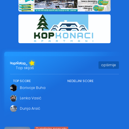
opširnije
Top skijaš
TOP SCORE
NEDELJNI SCORE
Borivoje Buha
Lenka Vasić
Dunja Arsić
Turisticke ponude