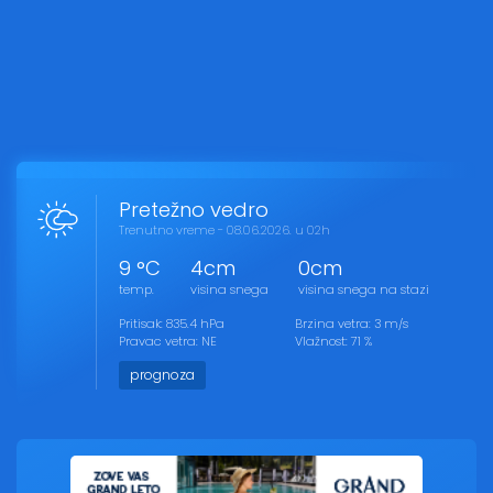
Pretežno vedro
Trenutno vreme - 08.06.2026. u 02h
9 °C
4cm
0cm
temp.
visina snega
visina snega na stazi
Pritisak: 835.4 hPa
Brzina vetra: 3 m/s
Pravac vetra: NE
Vlažnost: 71 %
prognoza