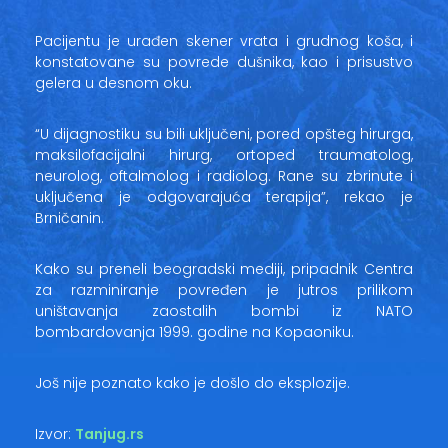
Pacijentu je urađen skener vrata i grudnog koša, i
konstatovane su povrede dušnika, kao i prisustvo
gelera u desnom oku.
“U dijagnostiku su bili uključeni, pored opšteg hirurga,
maksilofacijalni hirurg, ortoped traumatolog,
neurolog, oftalmolog i radiolog. Rane su zbrinute i
uključena je odgovarajuća terapija”, rekao je
Brničanin.
Kako su preneli beogradski mediji, pripadnik Centra
za razminiranje povređen je jutros prilikom
uništavanja zaostalih bombi iz NATO
bombardovanja 1999. godine na Kopaoniku.
Još nije poznato kako je došlo do eksplozije.
Izvor:
Tanjug.rs