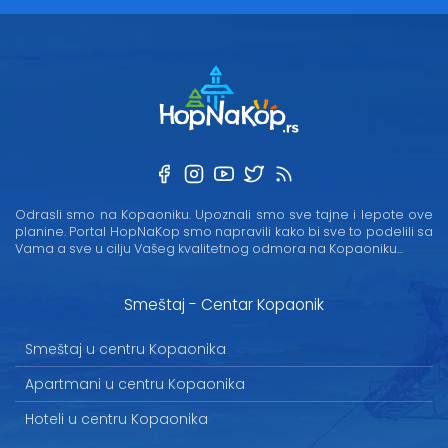
Odrasli smo na Kopaoniku. Upoznali smo sve tajne i lepote ove
planine. Portal HopNaKop smo napravili kako bi sve to podelili sa
Vama a sve u cilju Vašeg kvalitetnog odmora na Kopaoniku...
Smeštaj - Centar Kopaonik
Smeštaj u centru Kopaonika
Apartmani u centru Kopaonika
Hoteli u centru Kopaonika