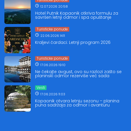
12.07.2026 20:58
Hotel Putnik Kopaonik otkriva formulu za
savršen letnji odmor i spa opuštanje
Turisticke ponude
22.06.2026 14:11
Kraljevi čardaci: Letnji program 2026
Turisticke ponude
17.06.2026 19:10
Ne čekajte avgust, ovo su razlozi zašto se
planinski odmor rezerviše već sada
Vesti
17.06.2026 11:03
Kopaonik otvara letnju sezonu – planina
puna sadržaja za odmor i avanturu