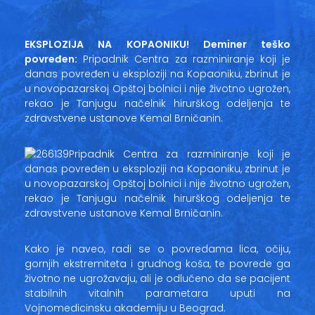
Vesti
Oglasi
EKSPLOZIJA NA KOPAONIKU! Deminer teško
povređen:
Pripadnik Centra za razminiranje koji je
Galerija
danas povređen u eksploziji na Kopaoniku, zbrinut je
u novopazarskoj Opštoj bolnici i nije životno ugrožen,
rekao je Tanjugu načelnik hirurškog odeljenja te
zdravstvene ustanove Kemal Brničanin.
Copyright© 2020
HopNaKop
Pripadnik Centra za razminiranje koji je
danas povređen u eksploziji na Kopaoniku, zbrinut je
u novopazarskoj Opštoj bolnici i nije životno ugrožen,
rekao je Tanjugu načelnik hirurškog odeljenja te
zdravstvene ustanove Kemal Brničanin.
Kako je naveo, radi se o povredama lica, očiju,
gornjih ekstremiteta i grudnog koša, te povrede ga
životno ne ugrožavaju, ali je odlučeno da se pacijent
stabilnih vitalnih parametara uputi na
Vojnomedicinsku akademiju u Beograd.