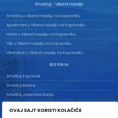
Smeštaj - Vikend naselje
Smeštaj u Vikend naselju na Kopaoniku
Apartmani u Vikend naselju na Kopaoniku
Hoteli u Vikend naselju na Kopaoniku
Vile u Vikend naselju na Kopaoniku
Vikendice u Vikend naselju na Kopaoniku
Brzi linkovi
Smeštaj Kopaonik
Smeštaj Brzeće
Smeštaj Jošanička banja
Uslovi korišćenja
OVAJ SAJT KORISTI KOLAČIĆE
Marketing