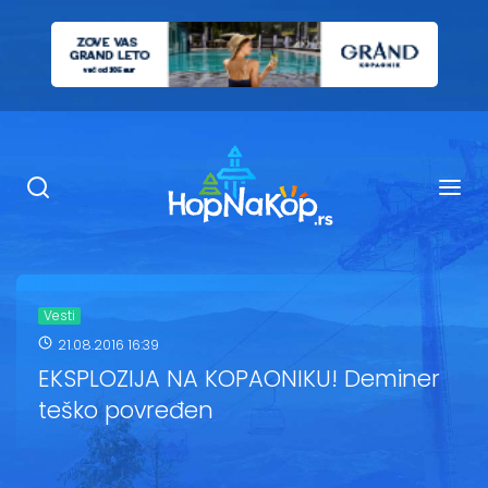
Smeštaj Kopaonik
Ugostiteljstvo
Sadržaj
Kop Info
Vesti
21.08.2016 16:39
Ski info
EKSPLOZIJA NA KOPAONIKU! Deminer
teško povređen
Ski škole
Ski renta