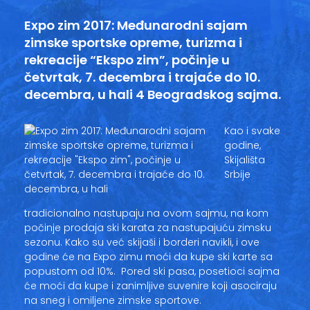
Vesti
Expo zim 2017: Međunarodni sajam
zimske sportske opreme, turizma i
Oglasi
rekreacije “Ekspo zim”, počinje u
Galerija
četvrtak, 7. decembra i trajaće do 10.
decembra, u hali 4 Beogradskog sajma.
Kao i svake
Copyright© 2020
godine,
HopNaKop
Skijališta
Srbije
tradicionalno nastupaju na ovom sajmu, na kom
počinje prodaja ski karata za nastupajuću zimsku
sezonu. Kako su već skijaši i borderi navikli, i ove
godine će na Expo zimu moći da kupe ski karte sa
popustom od 10%. Pored ski pasa, posetioci sajma
će moći da kupe i zanimljive suvenire koji asociraju
na sneg i omiljene zimske sportove.