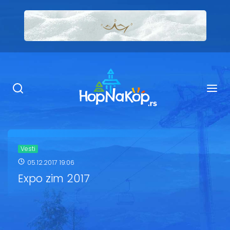
Smeštaj Kopaonik
Ugostiteljstvo
Sadržaj
Kop Info
Vesti
05.12.2017 19:06
Ski info
Expo zim 2017
Ski škole
Ski renta