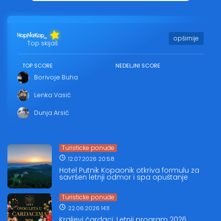
opširnije
Top skijaš
TOP SCORE
NEDELJNI SCORE
Borivoje Buha
Lenka Vasić
Dunja Arsić
Turisticke ponude
12.07.2026 20:58
Hotel Putnik Kopaonik otkriva formulu za
savršen letnji odmor i spa opuštanje
Turisticke ponude
22.06.2026 14:11
Kraljevi čardaci: Letnji program 2026