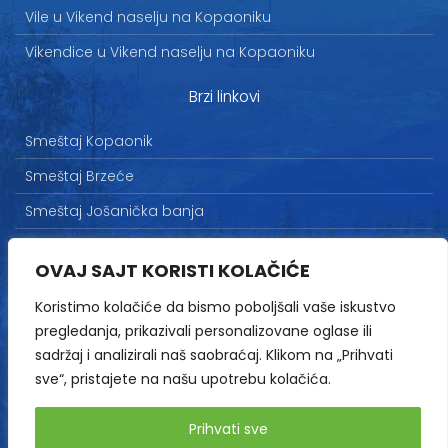
Vile u Vikend naselju na Kopaoniku
Vikendice u Vikend naselju na Kopaoniku
Brzi linkovi
Smeštaj Kopaonik
Smeštaj Brzeće
Smeštaj Jošanička banja
Uslovi korišćenja
OVAJ SAJT KORISTI KOLAČIĆE
Marketing
Koristimo kolačiće da bismo poboljšali vaše iskustvo
Politika privatnosti
pregledanja, prikazivali personalizovane oglase ili
Kontakt
sadržaj i analizirali naš saobraćaj. Klikom na „Prihvati
sve“, pristajete na našu upotrebu kolačića.
Copyright© 2013-2026 | HopNaKop
Prihvati sve
Sva prava zadržana / All rights reserved