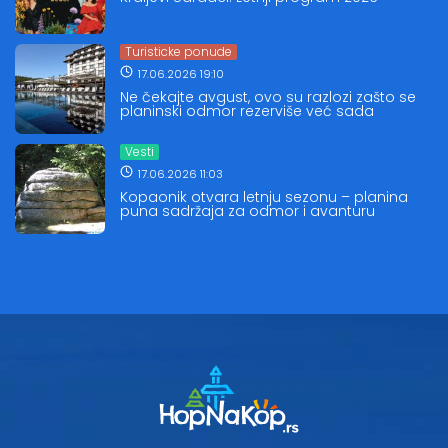
Turisticke ponude
17.06.2026 19:10
Ne čekajte avgust, ovo su razlozi zašto se
planinski odmor rezerviše već sada
Vesti
17.06.2026 11:03
Kopaonik otvara letnju sezonu – planina
puna sadržaja za odmor i avanturu