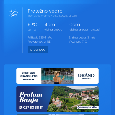
Pretežno vedro
Trenutno vreme - 08.06.2026. u 02h
9 °C
4cm
0cm
temp.
visina snega
visina snega na stazi
Pritisak: 835.4 hPa
Brzina vetra: 3 m/s
Pravac vetra: NE
Vlažnost: 71 %
prognoza