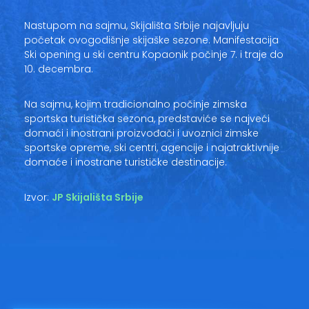
Nastupom na sajmu, Skijališta Srbije najavljuju
početak ovogodišnje skijaške sezone. Manifestacija
Ski opening u ski centru Kopaonik počinje 7. i traje do
10. decembra.
Na sajmu, kojim tradicionalno počinje zimska
sportska turistička sezona, predstaviće se najveći
domaći i inostrani proizvođači i uvoznici zimske
sportske opreme, ski centri, agencije i najatraktivnije
domaće i inostrane turističke destinacije.
Izvor:
JP Skijališta Srbije