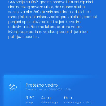
GSS Srbije su 1952. godine osnovali iskusni alpinisti
Planinarskog saveza Srbije, dok danas službu
sačinjava oko 250 aktivnih spasilaca, od kojih su
mnogi iskusni planinari, visokogorci, alpinisti, sportski
penjači, speleolozi, ronioci i skijaši. U svojim
redovima služba ima lekare, doktore nauka,
inženjere, pripadnike vojske, specijalnih jedinica
policije, studente…
Pretežno vedro
Trenutno vreme - 08.06.2026. u 02h
9 °C
4cm
0cm
temp.
visina snega
visina snega na stazi