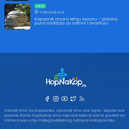
Vesti
17.06.2026 11:03
Kopaonik otvara letnju sezonu – planina
puna sadržaja za odmor i avanturu
Odrasli smo na Kopaoniku. Upoznali smo sve tajne i lepote ove
planine. Portal HopNaKop smo napravili kako bi sve to podelili sa
Vama a sve u cilju Vašeg kvalitetnog odmora na Kopaoniku...