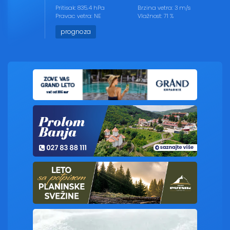
Pritisak: 835.4 hPa
Brzina vetra: 3 m/s
Pravac vetra: NE
Vlažnost: 71 %
prognoza