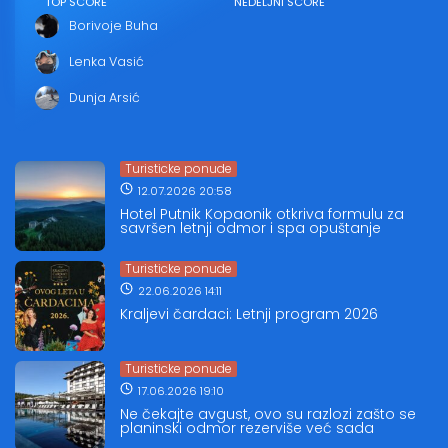
TOP SCORE
NEDELJNI SCORE
Borivoje Buha
Lenka Vasić
Dunja Arsić
Turisticke ponude
12.07.2026 20:58
Hotel Putnik Kopaonik otkriva formulu za
savršen letnji odmor i spa opuštanje
Turisticke ponude
22.06.2026 14:11
Kraljevi čardaci: Letnji program 2026
Turisticke ponude
17.06.2026 19:10
Ne čekajte avgust, ovo su razlozi zašto se
planinski odmor rezerviše već sada