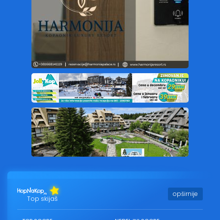
opširnije
Top skijaš