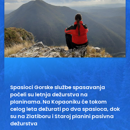
Vesti
Oglasi
Galerija
Copyright© 2020
HopNaKop
Spasioci Gorske službe spasavanja
počeli su letnja dežurstva na
planinama. Na Kopaoniku će tokom
celog leta dežurati po dva spasioca, dok
su na Zlatiboru i Staroj planini pasivna
dežurstva