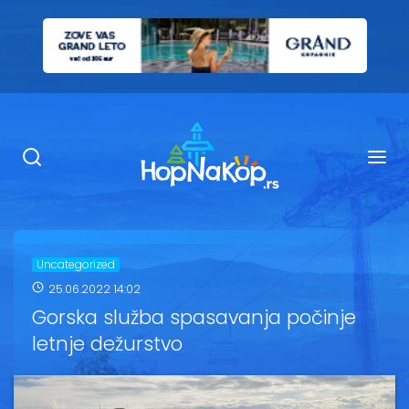
Smeštaj Kopaonik
Ugostiteljstvo
Sadržaj
Kop Info
Uncategorized
25.06.2022 14:02
Ski info
Gorska služba spasavanja počinje
letnje dežurstvo
Ski škole
Ski renta