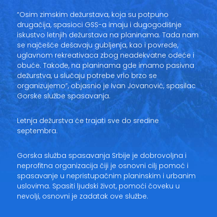
“Osim zimskim dežurstava, koja su potpuno
drugačija, spasioci GSS-a imaju i dugogodišnje
iskustvo letnjih dežurstava na planinama. Tada nam
se najčešće dešavaju gubljenja, kao i povrede,
uglavnom rekreativaca zbog neadekvatne odeće i
obuće. Takođe, na planinama gde imamo pasivna
dežurstva, u slučaju potrebe vrlo brzo se
organizujemo”, objasnio je Ivan Jovanović, spasilac
Gorske službe spasavanja.
Letnja dežurstva će trajati sve do sredine
septembra.
Gorska služba spasavanja Srbije je dobrovolјna i
neprofitna organizacija čiji je osnovni cilј pomoć i
spasavanje u nepristupačnim planinskim i urbanim
uslovima. Spasiti lјudski život, pomoći čoveku u
nevolјi, osnovni je zadatak ove službe.