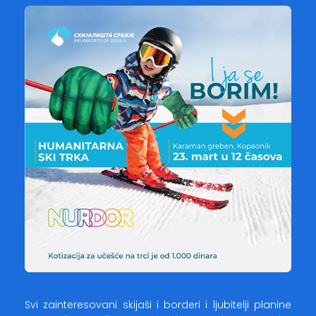
Svi zainteresovani skijaši i borderi i ljubitelji planine