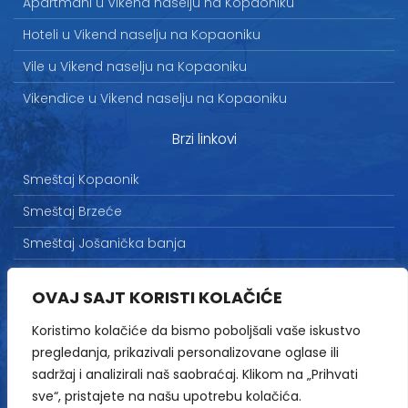
Apartmani u Vikend naselju na Kopaoniku
Hoteli u Vikend naselju na Kopaoniku
Vile u Vikend naselju na Kopaoniku
Vikendice u Vikend naselju na Kopaoniku
Brzi linkovi
Smeštaj Kopaonik
Smeštaj Brzeće
Smeštaj Jošanička banja
Uslovi korišćenja
OVAJ SAJT KORISTI KOLAČIĆE
Marketing
Koristimo kolačiće da bismo poboljšali vaše iskustvo
Politika privatnosti
pregledanja, prikazivali personalizovane oglase ili
Kontakt
sadržaj i analizirali naš saobraćaj. Klikom na „Prihvati
sve“, pristajete na našu upotrebu kolačića.