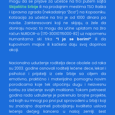
mogu da se prijave za učešće na trci putem sajta
Skijališta Srbije
ili na prodajnim mestima TSO Raška
i Upravna zgrada (nekadašnja “Žica”) na Kopaoniku.
Kotizacija za učešće na trci je od 1000 dinara pa
naviše. Zainteresovani koji ne skijaju, a žele da
doniraju novac to mogu da učine uplatom na žiro
račun NURDOR-a (170-30010715000-82) uz napomenu
Humanitarna ski trka
“I ja se borim!”
ili da
kupovinom majice ili kačketa daju svoj doprinos
akciji.
Nacionalno udurženje roditelja dece obolele od raka
su 2003. godine osnovali roditelji lečene dece, lekari i
psiholozi i prijatelji iz cele Srbije sa ciljem da
emotivno, praktično i materijalno pomognu novim
porodicama koje tek otpočinju dugu i neizvesnu
borbu za izlečenje svojih mališana. Tokom petnaest
godina rada udruženje je pokrenulo brojne projekte,
od kojih su mnogi po prvi put sprovođeni u Srbiji i koji
su značajno doprineli poboljšanju kvaliteta uslova
lečenja dečjeg kancera u našoj zemlji: šest