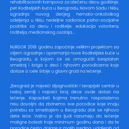
rehabilitacionih kampova za izlečenu decu godišnje;
pet Roditeljskih kuća u Beogradu, Novom Sadu i Nišu;
izgradnja novog dečjeg hemato-onkološkog
odeljenja u Nišu; nedeljne radionice psiho-socijalne
podrške za decu i roditelje; edukacija volontera,
roditelja, medicinskog osoblja…
NURDOR 2019. godinu započinje velikim projektom sa
ciljem izgradnje i opremanja nove Roditeljske kuće u
Beogradu, a kojom će se omogućiti besplatan
smeštaj i briga o deci i njhovim porodicama koje
dolaze iz cele Srbije u glavni grad na lečenje.
„Beograd je najveći dijagnostički i terapijski centar u
našoj zemlji i najveći broj dece ovde dolazi na
lečenje. Kapaciteti kojima trenutno raspolažemo
nisu dovoljni da zbrinemo sve porodice koje imaju
potrebu za smeštajem u Beogradu dok se njihovo
dete leče. Važno je da ljudi razumeju da lečenje
maligne bolesti traje minimum godinu dana i da te
porodice često dolaze iz malih sredina, udaljenih od