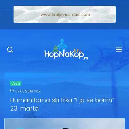
Smeštaj Kopaonik
Ugostiteljstvo
Sadržaj
Kop Info
Vesti
07.03.2019 13:51
Ski info
Humanitarna ski trka “I ja se borim”
23. marta
Ski škole
Ski renta