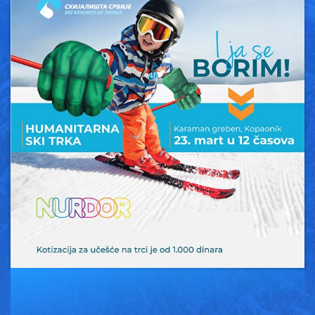
Vesti
Oglasi
Galerija
Copyright© 2020
HopNaKop