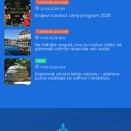
Turisticke ponude
22.06.2026 14:11
Kraljevi čardaci: Letnji program 2026
Turisticke ponude
17.06.2026 19:10
Ne čekajte avgust, ovo su razlozi zašto se
planinski odmor rezerviše već sada
Vesti
17.06.2026 11:03
Kopaonik otvara letnju sezonu – planina
puna sadržaja za odmor i avanturu