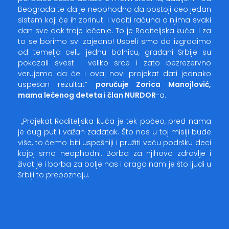
Beograda te da je neophodno da postoji ceo jedan
sistem koji će ih zbrinuti i voditi računa o njima svaki
dan sve dok traje lečenje. To je Roditeljska kuća. I za
to se borimo svi zajedno! Uspeli smo da izgradimo
od temelja celu jednu bolnicu, građani Srbije su
pokazali svest i veliko srce i zato bezrezervno
verujemo da će i ovaj novi projekat dati jednako
uspešan rezultat”
poručuje Zorica Manojlović,
mama lečenog deteta i član NURDOR
-a.
„Projekat Roditeljska kuća je tek počeo, pred nama
je dug put i važan zadatak. Što nas u toj misiji bude
više, to ćemo biti uspešniji i pružiti veću podršku deci
kojoj smo neophodni. Borba za njihovo zdravlje i
život je i borba za bolje nas i drago nam je što ljudi u
Srbiji to prepoznaju.