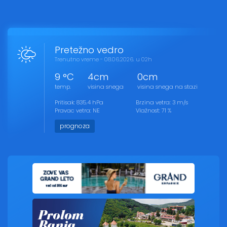
Pretežno vedro
Trenutno vreme - 08.06.2026. u 02h
9 °C
4cm
0cm
temp.
visina snega
visina snega na stazi
Pritisak: 835.4 hPa
Brzina vetra: 3 m/s
Pravac vetra: NE
Vlažnost: 71 %
prognoza