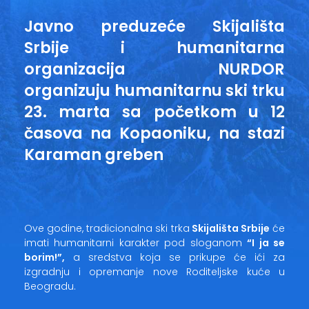
Javno preduzeće Skijališta
Srbije i humanitarna
organizacija NURDOR
organizuju humanitarnu ski trku
23. marta sa početkom u 12
časova na Kopaoniku, na stazi
Karaman greben
Ove godine, tradicionalna ski trka
Skijališta Srbije
će
imati humanitarni karakter pod sloganom
“I ja se
borim!”,
a sredstva koja se prikupe će ići za
izgradnju i opremanje nove Roditeljske kuće u
Beogradu.