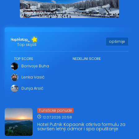
opširnije
Top skijaš
TOP SCORE
NEDELJNI SCORE
Borivoje Buha
Lenka Vasić
Dunja Arsić
Turisticke ponude
12.07.2026 20:58
Hotel Putnik Kopaonik otkriva formulu za
savršen letnji odmor i spa opuštanje