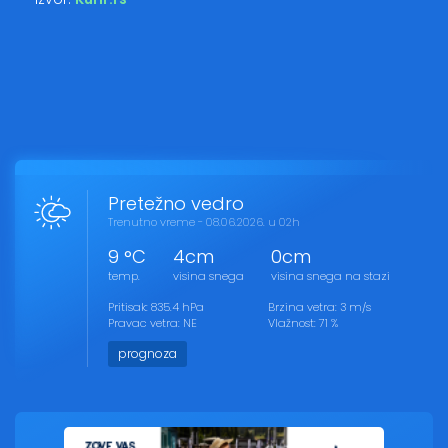
Pretežno vedro
Trenutno vreme - 08.06.2026. u 02h
9 °C
4cm
0cm
temp.
visina snega
visina snega na stazi
Pritisak: 835.4 hPa
Brzina vetra: 3 m/s
Pravac vetra: NE
Vlažnost: 71 %
prognoza