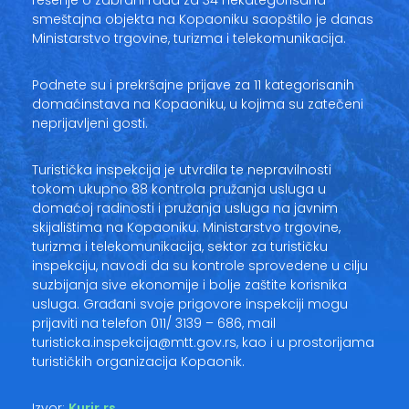
smeštajna objekta na Kopaoniku saopštilo je danas
Ministarstvo trgovine, turizma i telekomunikacija.
Podnete su i prekršajne prijave za 11 kategorisanih
domaćinstava na Kopaoniku, u kojima su zatečeni
neprijavljeni gosti.
Turistička inspekcija je utvrdila te nepravilnosti
tokom ukupno 88 kontrola pružanja usluga u
domaćoj radinosti i pružanja usluga na javnim
skijalištima na Kopaoniku. Ministarstvo trgovine,
turizma i telekomunikacija, sektor za turističku
inspekciju, navodi da su kontrole sprovedene u cilju
suzbijanja sive ekonomije i bolje zaštite korisnika
usluga. Građani svoje prigovore inspekciji mogu
prijaviti na telefon 011/ 3139 – 686, mail
turisticka.inspekcija@mtt.gov.rs, kao i u prostorijama
turističkih organizacija Kopaonik.
Izvor:
Kurir.rs