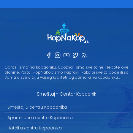
Odrasli smo na Kopaoniku. Upoznali smo sve tajne i lepote ove
planine. Portal HopNaKop smo napravili kako bi sve to podelili sa
Vama a sve u cilju Vašeg kvalitetnog odmora na Kopaoniku...
Smeštaj - Centar Kopaonik
Smeštaj u centru Kopaonika
Apartmani u centru Kopaonika
Hoteli u centru Kopaonika