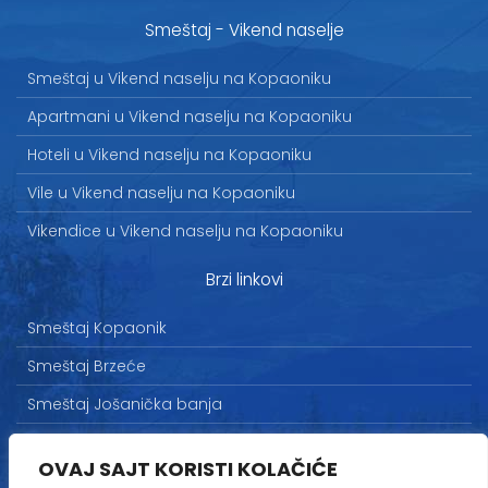
Smeštaj - Vikend naselje
Smeštaj u Vikend naselju na Kopaoniku
Apartmani u Vikend naselju na Kopaoniku
Hoteli u Vikend naselju na Kopaoniku
Vile u Vikend naselju na Kopaoniku
Vikendice u Vikend naselju na Kopaoniku
Brzi linkovi
Smeštaj Kopaonik
Smeštaj Brzeće
Smeštaj Jošanička banja
Uslovi korišćenja
OVAJ SAJT KORISTI KOLAČIĆE
Marketing