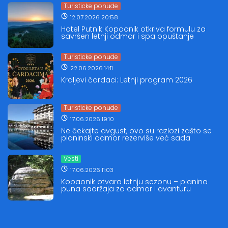
Turisticke ponude
12.07.2026 20:58
Hotel Putnik Kopaonik otkriva formulu za
savršen letnji odmor i spa opuštanje
Turisticke ponude
22.06.2026 14:11
Kraljevi čardaci: Letnji program 2026
Turisticke ponude
17.06.2026 19:10
Ne čekajte avgust, ovo su razlozi zašto se
planinski odmor rezerviše već sada
Vesti
17.06.2026 11:03
Kopaonik otvara letnju sezonu – planina
puna sadržaja za odmor i avanturu