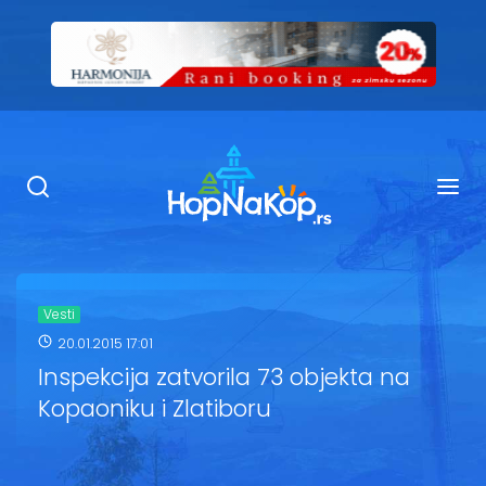
Smeštaj Kopaonik
Ugostiteljstvo
Sadržaj
Kop Info
Vesti
20.01.2015 17:01
Ski info
Inspekcija zatvorila 73 objekta na
Kopaoniku i Zlatiboru
Ski škole
Ski renta