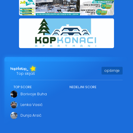
opširnije
Top skijaš
TOP SCORE
NEDELJNI SCORE
Borivoje Buha
Lenka Vasić
Dunja Arsić