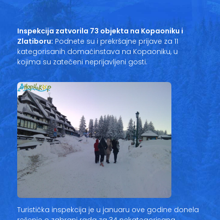
Vesti
Oglasi
Inspekcija zatvorila 73 objekta na Kopaoniku i
Zlatiboru:
Podnete su i prekršajne prijave za 11
Galerija
kategorisanih domaćinstava na Kopaoniku, u
kojima su zatečeni neprijavljeni gosti.
Copyright© 2020
HopNaKop
Turistička inspekcija je u januaru ove godine donela
rešenje o zabrani rada za 34 nekategorisana