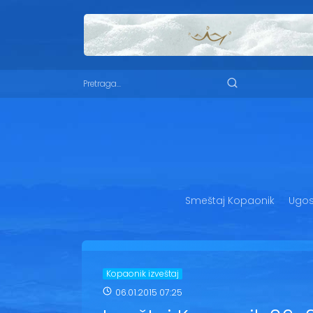
Smeštaj Kopaonik
Ugost
Kopaonik izveštaj
06.01.2015 07:25