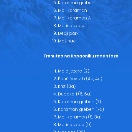
Karaman greben
Mali karaman
Mali karaman A
Marine vode
Dečji park
Mašinac
Trenutno na Kopaoniku rade staze:
Malo jezero (2)
Pančićev vrh (4b, 4c)
Krst (3a)
Duboka 1 (6, 6a)
Karaman greben (7)
Karaman greben (7a)
Mali karaman (8, 8a)
Marine vode (9)