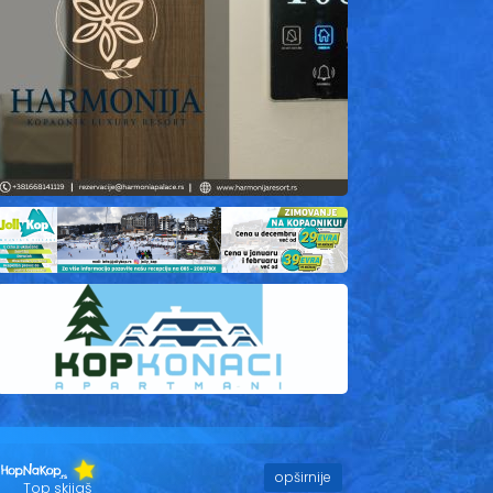
opširnije
Top skijaš