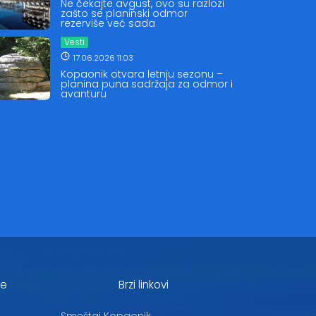
Ne čekajte avgust, ovo su razlozi
zašto se planinski odmor
rezerviše već sada
Vesti
17.06.2026 11:03
Kopaonik otvara letnju sezonu –
planina puna sadržaja za odmor i
avanturu
je
Brzi linkovi