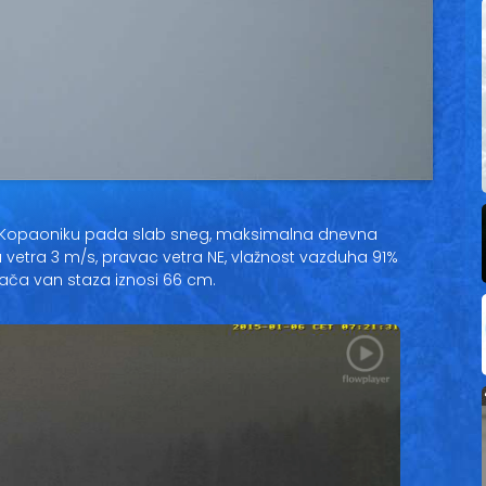
Kopaoniku pada slab sneg, maksimalna dnevna
a vetra 3 m/s, pravac vetra NE, vlažnost vazduha 91%
vača van staza iznosi 66 cm.