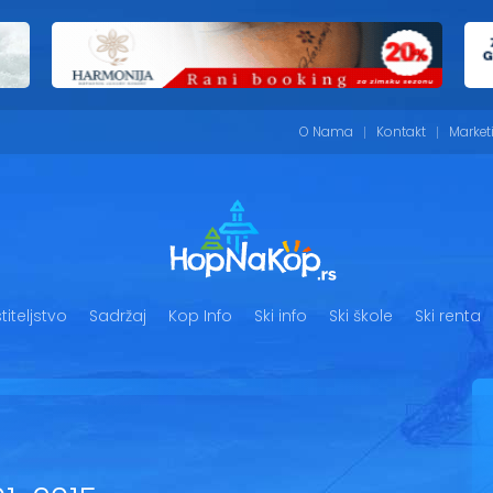
O Nama
Kontakt
Market
iteljstvo
Sadržaj
Kop Info
Ski info
Ski škole
Ski renta