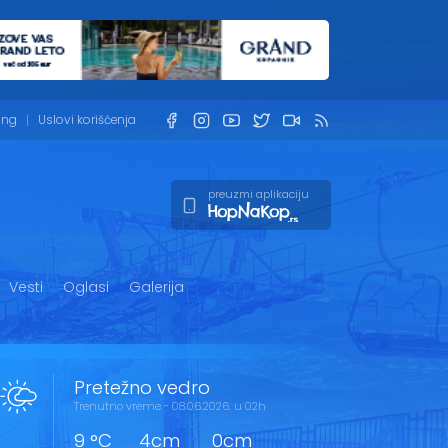
ing
Uslovi korišćenja
preuzmi aplikaciju
Vesti
Oglasi
Galerija
Pretežno vedro
Trenutno vreme - 08.06.2026. u 02h
9 °C
4cm
0cm