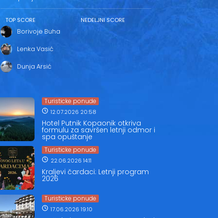
TOP SCORE
NEDELJNI SCORE
Borivoje Buha
Lenka Vasić
Dunja Arsić
Turisticke ponude
12.07.2026 20:58
Hotel Putnik Kopaonik otkriva
formulu za savršen letnji odmor i
spa opuštanje
Turisticke ponude
22.06.2026 14:11
Kraljevi čardaci: Letnji program
2026
Turisticke ponude
17.06.2026 19:10