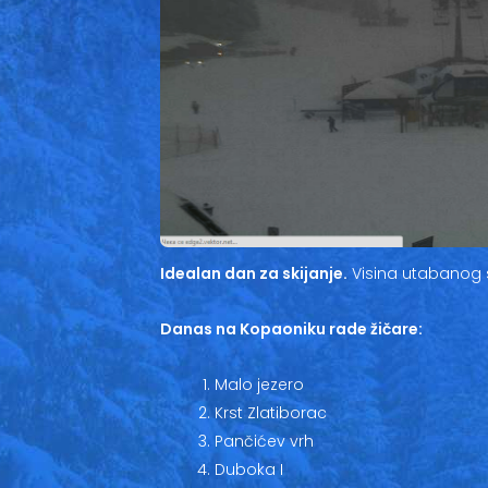
Idealan dan za skijanje.
Visina utabanog 
Danas na Kopaoniku rade žičare:
Malo jezero
Krst Zlatiborac
Pančićev vrh
Duboka I