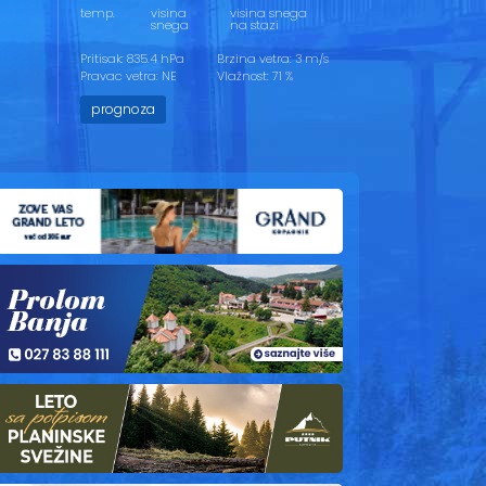
temp.
visina
visina snega
snega
na stazi
Pritisak: 835.4 hPa
Brzina vetra: 3 m/s
Pravac vetra: NE
Vlažnost: 71 %
prognoza