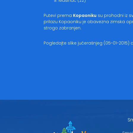
Mašinac (22)
Putevi prema
Kopaoniku
su prohodni iz 
prilazu Kopaoniku je obavezna zimska opr
strogo zabranjen.
Pogledajte slike jučerašnjeg (05-01-2015)
Sm