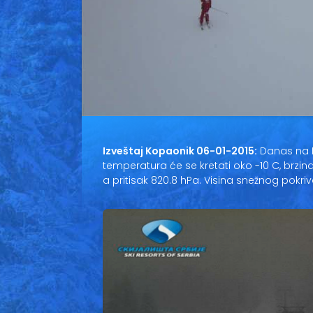
Izveštaj Kopaonik 06-01-2015:
Danas na 
temperatura će se kretati oko -10 C, brzin
a pritisak 820.8 hPa. Visina snežnog pokri