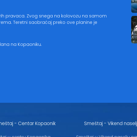
svih pravaca. Zvog snega na kolovozu na samom
ema. Teretni saobraćaj preko ove planine je
 dana na Kopaoniku.
eštaj - Centar Kopaonik
Smeštaj - Vikend nasel