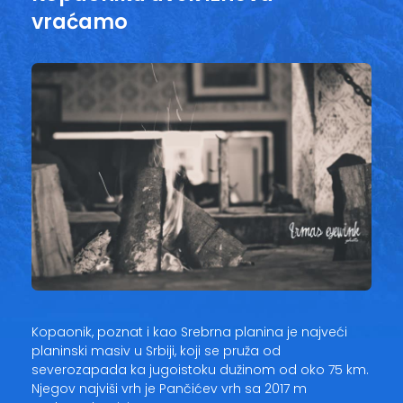
vraćamo
Kopaonik, poznat i kao Srebrna planina je najveći
planinski masiv u Srbiji, koji se pruža od
severozapada ka jugoistoku dužinom od oko 75 km.
Njegov najviši vrh je Pančićev vrh sa 2017 m