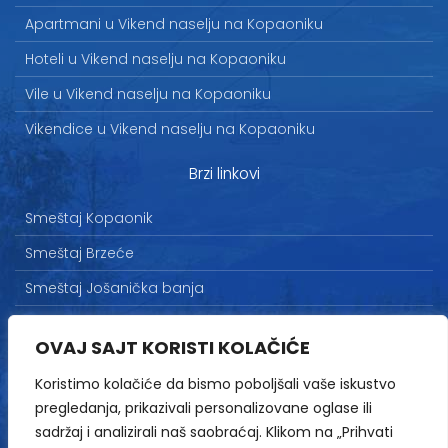
Apartmani u Vikend naselju na Kopaoniku
Hoteli u Vikend naselju na Kopaoniku
Vile u Vikend naselju na Kopaoniku
Vikendice u Vikend naselju na Kopaoniku
Brzi linkovi
Smeštaj Kopaonik
Smeštaj Brzeće
Smeštaj Jošanička banja
Uslovi korišćenja
OVAJ SAJT KORISTI KOLAČIĆE
Marketing
Koristimo kolačiće da bismo poboljšali vaše iskustvo
Politika privatnosti
pregledanja, prikazivali personalizovane oglase ili
Kontakt
sadržaj i analizirali naš saobraćaj. Klikom na „Prihvati