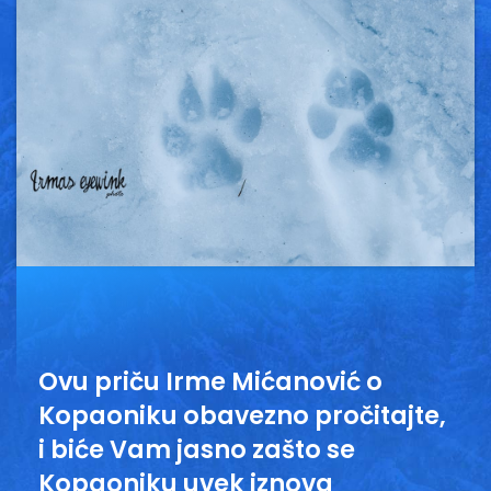
Vesti
Oglasi
Galerija
Copyright© 2020
HopNaKop
Ovu priču Irme Mićanović o
Kopaoniku obavezno pročitajte,
i biće Vam jasno zašto se
Kopaoniku uvek iznova