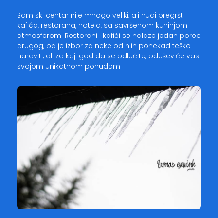
Sam ski centar nije mnogo veliki, ali nudi pregršt
kafića, restorana, hotela, sa savršenom kuhinjom i
atmosferom. Restorani i kafići se nalaze jedan pored
drugog, pa je izbor za neke od njih ponekad teško
naraviti, ali za koji god da se odlučite, oduševiće vas
svojom unikatnom ponudom.