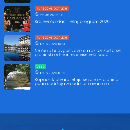
Turisticke ponude
22.06.2026 14:11
Kraljevi čardaci: Letnji program 2026
Turisticke ponude
17.06.2026 19:10
Ne čekajte avgust, ovo su razlozi zašto se
planinski odmor rezerviše već sada
Vesti
17.06.2026 11:03
Kopaonik otvara letnju sezonu – planina
puna sadržaja za odmor i avanturu