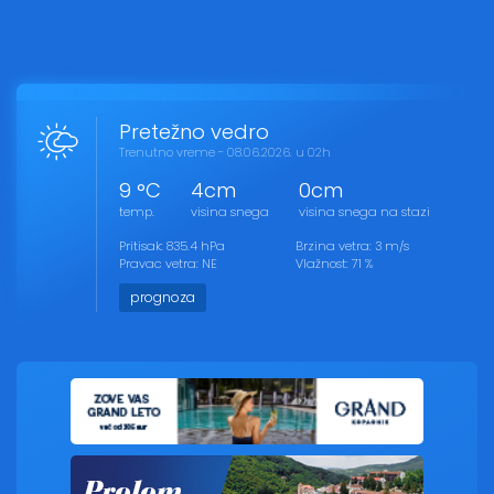
Pretežno vedro
Trenutno vreme - 08.06.2026. u 02h
9 °C
4cm
0cm
temp.
visina snega
visina snega na stazi
Pritisak: 835.4 hPa
Brzina vetra: 3 m/s
Pravac vetra: NE
Vlažnost: 71 %
prognoza