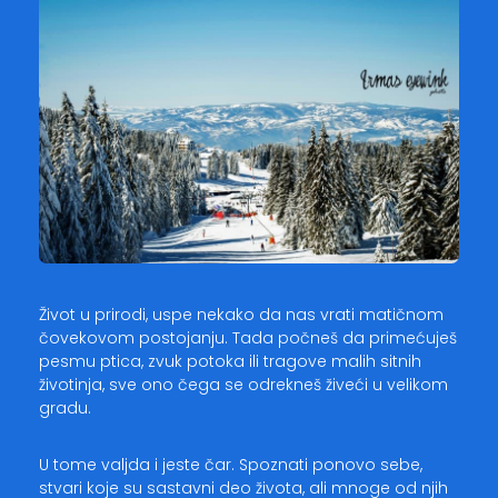
Život u prirodi, uspe nekako da nas vrati matičnom
čovekovom postojanju. Tada počneš da primećuješ
pesmu ptica, zvuk potoka ili tragove malih sitnih
životinja, sve ono čega se odrekneš živeći u velikom
gradu.
U tome valjda i jeste čar. Spoznati ponovo sebe,
stvari koje su sastavni deo života, ali mnoge od njih