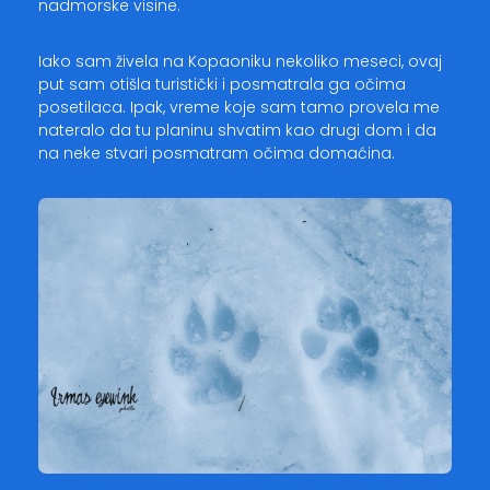
nadmorske visine.
Iako sam živela na Kopaoniku nekoliko meseci, ovaj
put sam otišla turistički i posmatrala ga očima
posetilaca. Ipak, vreme koje sam tamo provela me
nateralo da tu planinu shvatim kao drugi dom i da
na neke stvari posmatram očima domaćina.