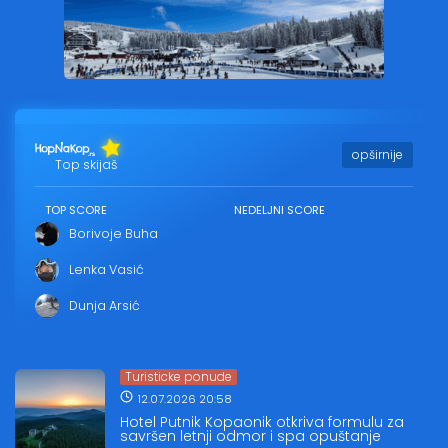
opširnije
Top skijaš
TOP SCORE
NEDELJNI SCORE
Borivoje Buha
Lenka Vasić
Dunja Arsić
Turisticke ponude
12.07.2026 20:58
Hotel Putnik Kopaonik otkriva formulu za
savršen letnji odmor i spa opuštanje