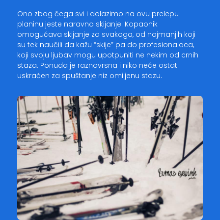
Ono zbog čega svi i dolazimo na ovu prelepu
planinu jeste naravno skijanje. Kopaonik
omogućava skijanje za svakoga, od najmanjih koji
su tek naučili da kažu “skije” pa do profesionalaca,
koji svoju ljubav mogu upotpuniti ne nekim od crnih
staza. Ponuda je raznovrsna i niko neće ostati
uskraćen za spuštanje niz omiljenu stazu.