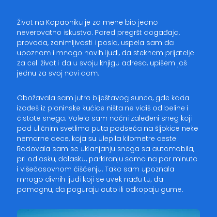
Život na Kopaoniku je za mene bio jedno
neverovatno iskustvo. Pored pregršt događaja,
provoda, zanimljivosti i posla, uspela sam da
upoznam i mnogo novih ljudi, da steknem prijatelje
za celi život i da u svoju knjigu adresa, upišem još
jednu za svoj novi dom.
Obožavala sam jutra blještavog sunca, gde kada
izađeš iz planinske kućice ništa ne vidiš od beline i
čistote snega. Volela sam noćni zaleđeni sneg koji
pod uličnim svetlima puta podseća na šljokice neke
nemarne dece, koja su ulepila kilometre ceste.
Radovala sam se uklanjanju snega sa automobila,
pri odlasku, dolasku, parkiranju samo na par minuta
i višečasovnom čišćenju. Tako sam upoznala
mnogo divnih ljudi koji se uvek nađu tu, da
pomognu, da poguraju auto ili odkopaju gume.