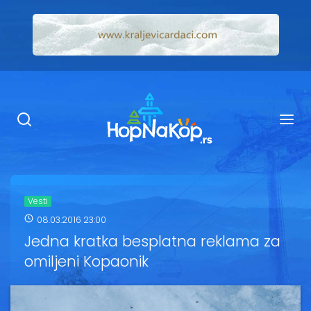
Smeštaj Kopaonik
Ugostiteljstvo
Sadržaj
Kop Info
Vesti
08.03.2016 23:00
Ski info
Jedna kratka besplatna reklama za
omiljeni Kopaonik
Ski škole
Ski renta