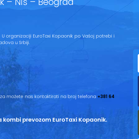
k – Niš – Beograd
.
U organizaciji EuroTaxi Kopaonik po Vašoj potrebi i
dova u Srbiji.
oza možete nas kontaktirati na broj telefona
+381 64
a kombi prevozom EuroTaxi Kopaonik.