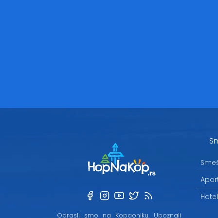
Sm
Smeš
Apar
Hote
Odrasli smo na Kopaoniku. Upoznali