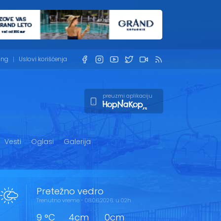
ing
Uslovi korišćenja
preuzmi aplikaciju
Vesti
Oglasi
Galerija
Pretežno vedro
Trenutno vreme - 08.06.2026. u 02h
9 °C
4cm
0cm