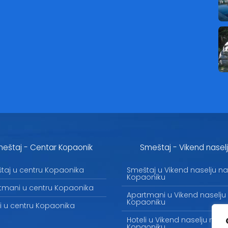
eštaj - Centar Kopaonik
Smeštaj - Vikend nasel
taj u centru Kopaonika
Smeštaj u Vikend naselju na
Kopaoniku
tmani u centru Kopaonika
Apartmani u Vikend naselju
Kopaoniku
li u centru Kopaonika
Hoteli u Vikend naselju na
Kopaoniku