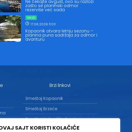
Ne čekajte avgust, ovo su razlozi
zašto se planinski odmor
rezerviše već sada
Vesti
17.06.2026 11:03
Kopaonik otvara letnju sezonu –
planina puna sadržaja za odmor i
avanturu
je
Brzi linkovi
Smeštaj Kopaonik
Smeštaj Brzeće
 na
Smeštaj Jošanička banja
OVAJ SAJT KORISTI KOLAČIĆE
Uslovi korišćenja