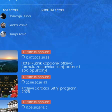
TOP SCORE
NEDELJNI SCORE
Borivoje Buha
Lenka Vasić
Dunja Arsić
Turisticke ponude
12.07.2026 20:58
Hotel Putnik Kopaonik otkriva
formulu za savršen letnji odmor i
spa opuštanje
Turisticke ponude
22.06.2026 14:11
Kraljevi čardaci: Letnji program
2026
Turisticke ponude
17.06.2026 19:10