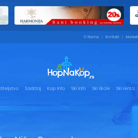
O Nama
Kontakt
Market
iteljstvo
Sadržaj
Kop Info
Ski info
Ski škole
Ski renta