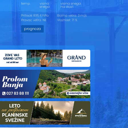
temp.
visina
visina snega
snega
na stazi
Pritisak: 835.4 hPa
Brzina vetra: 3 m/s
Pravac vetra: NE
Vlažnost: 71 %
prognoza