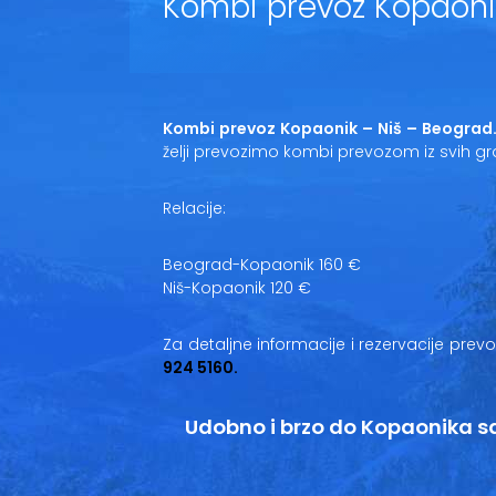
Kombi prevoz Kopaoni
Kombi prevoz Kopaonik – Niš – Beograd
želji prevozimo kombi prevozom iz svih gra
Relacije:
Beograd-Kopaonik 160 €
Niš-Kopaonik 120 €
Za detaljne informacije i rezervacije prev
924 5160.
Udobno i brzo do Kopaonika s