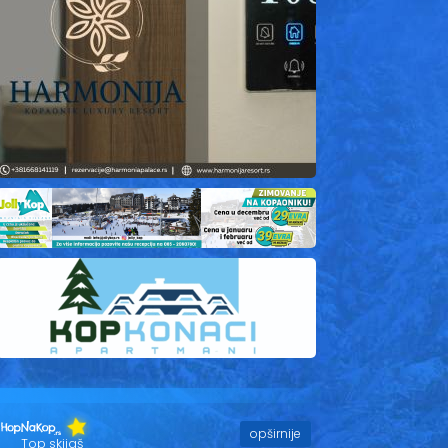
opširnije
Top skijaš