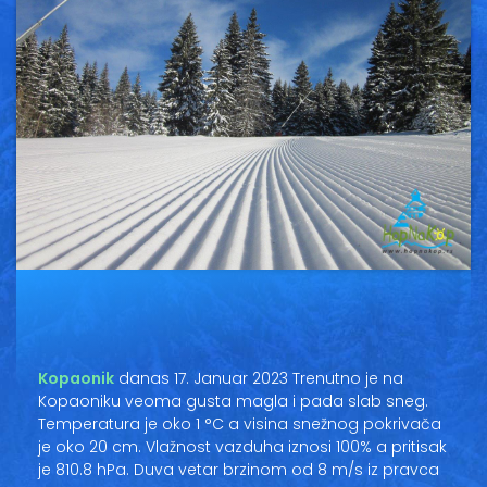
Vesti
Oglasi
Galerija
Copyright© 2020
HopNaKop
Kopaonik
danas 17. Januar 2023 Trenutno je na
Kopaoniku veoma gusta magla i pada slab sneg.
Temperatura je oko 1 °C a visina snežnog pokrivača
je oko 20 cm. Vlažnost vazduha iznosi 100% a pritisak
je 810.8 hPa. Duva vetar brzinom od 8 m/s iz pravca