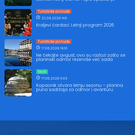
Turisticke ponude
22.06.2026 14:11
Kraljevi čardaci: Letnji program 2026
Turisticke ponude
17.06.2026 19:10
Ne čekajte avgust, ovo su razlozi zašto se
planinski odmor rezerviše već sada
Vesti
17.06.2026 11:03
Kopaonik otvara letnju sezonu – planina
puna sadržaja za odmor i avanturu