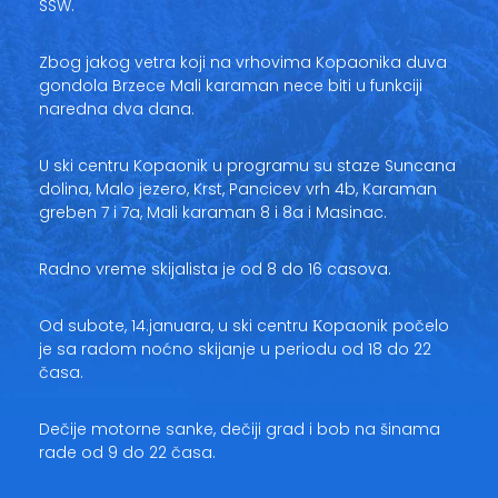
SSW.
Zbog jakog vetra koji na vrhovima Kopaonika duva
gondola Brzece Mali karaman nece biti u funkciji
naredna dva dana.
U ski centru Kopaonik u programu su staze Suncana
dolina, Malo jezero, Krst, Pancicev vrh 4b, Karaman
greben 7 i 7a, Mali karaman 8 i 8a i Masinac.
Radno vreme skijalista je od 8 do 16 casova.
Od subote, 14.januara, u ski centru Кopaonik počelo
je sa radom noćno skijanje u periodu od 18 do 22
časa.
Dečije motorne sanke, dečiji grad i bob na šinama
rade od 9 do 22 časa.