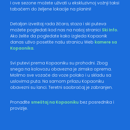
I ove sezone možete uživati u ekskluzivnoj vožnji taksi
tabačem do željene lokacije na planini!
Detaljan izveštaj rada žičara, staza i ski puteva
možete pogledati kod nas na našoj stranici
Ski Info
.
Ako želite da pogledate kako izgleda Kopaonik
danas uživo posetite našu stranicu Web
kamere sa
Kopaonika
.
Svi putevi prema Kopaoniku su prohodni. Zbog
snega na kolovozu obavezna je zimska oprema.
Molimo sve vozače da voze polako i u skladu sa
uslovima puta. Na samom prilazu Kopaoniku
obavezni su lanci. Teretni saobraćaj je zabranjen.
Pronađite
smeštaj na Kopaoniku
bez posrednika i
provizije.