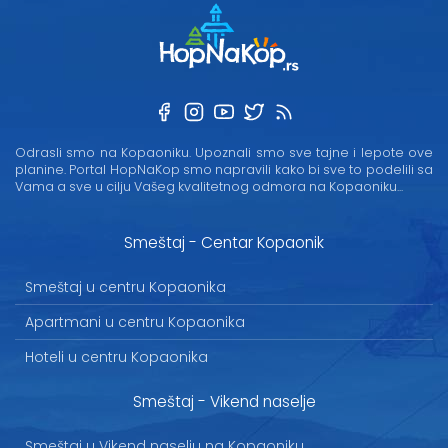
Odrasli smo na Kopaoniku. Upoznali smo sve tajne i lepote ove
planine. Portal HopNaKop smo napravili kako bi sve to podelili sa
Vama a sve u cilju Vašeg kvalitetnog odmora na Kopaoniku...
Smeštaj - Centar Kopaonik
Smeštaj u centru Kopaonika
Apartmani u centru Kopaonika
Hoteli u centru Kopaonika
Smeštaj - Vikend naselje
Smeštaj u Vikend naselju na Kopaoniku