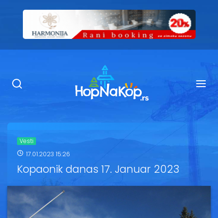
Smeštaj Kopaonik
Ugostiteljstvo
Sadržaj
Kop Info
Vesti
17.01.2023 15:26
Ski info
Kopaonik danas 17. Januar 2023
Ski škole
Ski renta