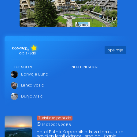
opširnije
Top skijaš
TOP SCORE
NEDELJNI SCORE
Borivoje Buha
Lenka Vasić
Dunja Arsić
Turisticke ponude
12.07.2026 20:58
Hotel Putnik Kopaonik otkriva formulu za
savršen letnji odmor i spa opuštanje