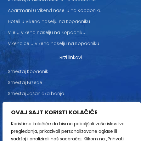
Apartmani u Vikend naselju na Kopaoniku
Hoteli u Vikend naselju na Kopaoniku
Vile u Vikend naselju na Kopaoniku
Vikendice u Vikend naselju na Kopaoniku
Brzi linkovi
Smeštaj Kopaonik
Smeštaj Brzeće
Smeštaj Jošanička banja
Uslovi korišćenja
OVAJ SAJT KORISTI KOLAČIĆE
Marketing
Koristimo kolačiće da bismo poboljšali vaše iskustvo
Politika privatnosti
pregledanja, prikazivali personalizovane oglase ili
Kontakt
sadržaj i analizirali naš saobraćaj. Klikom na „Prihvati