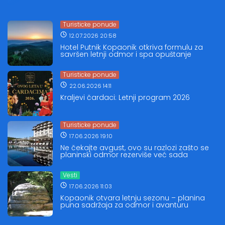
Turisticke ponude
12.07.2026 20:58
Hotel Putnik Kopaonik otkriva formulu za
savršen letnji odmor i spa opuštanje
Turisticke ponude
22.06.2026 14:11
Kraljevi čardaci: Letnji program 2026
Turisticke ponude
17.06.2026 19:10
Ne čekajte avgust, ovo su razlozi zašto se
planinski odmor rezerviše već sada
Vesti
17.06.2026 11:03
Kopaonik otvara letnju sezonu – planina
puna sadržaja za odmor i avanturu