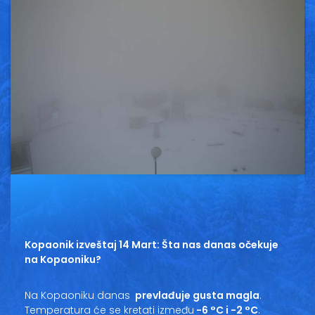
Vesti
Oglasi
Galerija
Copyright© 2020
HopNaKop
Kopaonik izveštaj 14 Mart: Šta nas danas očekuje
na Kopaoniku?
Na Kopaoniku danas
prevlađuje gusta magla
.
Temperatura će se kretati između
-6 °C i -2 °C
.