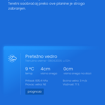
Teretni saobraćaj preko ove planine je strogo
zabranjen.
Pretežno vedro
Trenutno vreme - 08.06.2026. u 02h
9 °C
4cm
0cm
temp.
visina snega
visina snega na stazi
Pritisak: 835.4 hPa
Brzina vetra: 3 m/s
Pravac vetra: NE
Vlažnost: 71 %
prognoza