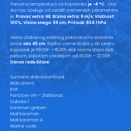
Trenutna temperatura na Kopaoniku
je -4 °C
. Ono
što nas očekuje od ostalih vremenskih parametara
je:
Pravac vetra: NE; Brzina vetra: 6 m/s; Vlažnost:
100%; Visina snega: 59 cm; Pritisak: 824.1 hPa.
VIsina utabanog snežnog pokrivača na stazama
iznosi
oko 45 cm
. Radno vreme žičara u ski centru
Kopaonik je 09:00h – 16:30h dok noćna staza radi
petkom, subotom i nedeljom od 19:00h – 22:00h.
Danas rade žičare:
Sunčana dolina Kombank
Malo jezero
Krst
Pančićev vrh – Zlatiborac
Duboka I
Karaman greben
Mali karaman
Mali karaman A
Marine vode