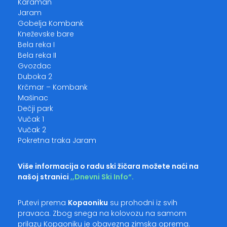
Karaman
Jaram
Gobelja Kombank
Kneževske bare
Bela reka I
Bela reka II
Gvozdac
Duboka 2
Krčmar – Kombank
Mašinac
Dečji park
Vučak 1
Vučak 2
Pokretna traka Jaram
Više informacija o radu ski žičara možete naći na
našoj stranici
,,Dnevni Ski Info“
.
Putevi prema
Kopaoniku
su prohodni iz svih
pravaca. Zbog snega na kolovozu na samom
prilazu Kopaoniku je obavezna zimska oprema.