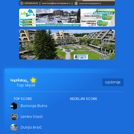
opširnije
Top skijaš
TOP SCORE
NEDELJNI SCORE
Borivoje Buha
Lenka Vasić
Dunja Arsić