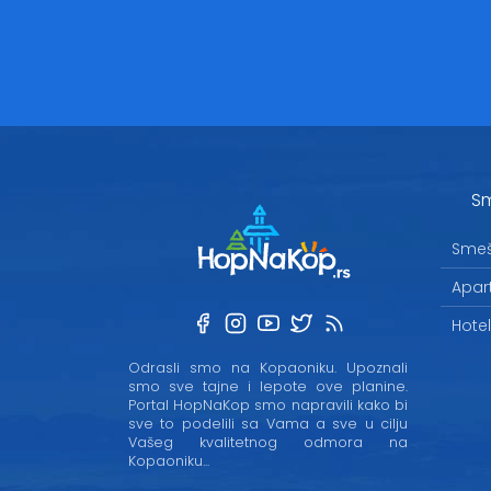
Sm
Smeš
Apar
Hote
Odrasli smo na Kopaoniku. Upoznali
smo sve tajne i lepote ove planine.
Portal HopNaKop smo napravili kako bi
sve to podelili sa Vama a sve u cilju
Vašeg kvalitetnog odmora na
Kopaoniku...