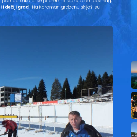
prekida kako bi se pripremile staze za Ski opening.
 i dečiji grad
. Na Karaman grebenu skijaši su