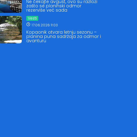
Ne čekajte avgust, ovo su razlozi
zašto se planinski odmor
rezerviše već sada
Vesti
17.06.2026 11:03
Kopaonik otvara letnju sezonu –
planina puna sadržaja za odmor i
avanturu