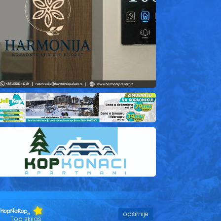
opširnije
Top skijaš