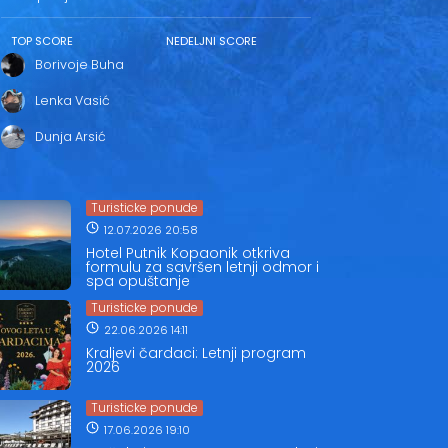
TOP SCORE
NEDELJNI SCORE
Borivoje Buha
Lenka Vasić
Dunja Arsić
Turisticke ponude
12.07.2026 20:58
Hotel Putnik Kopaonik otkriva
formulu za savršen letnji odmor i
spa opuštanje
Turisticke ponude
22.06.2026 14:11
Kraljevi čardaci: Letnji program
2026
Turisticke ponude
17.06.2026 19:10