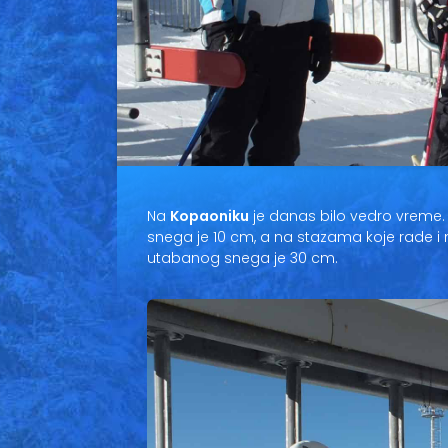
Na
Kopaoniku
je danas bilo vedro vreme.
snega je 10 cm, a na stazama koje rade i 
utabanog snega je 30 cm.