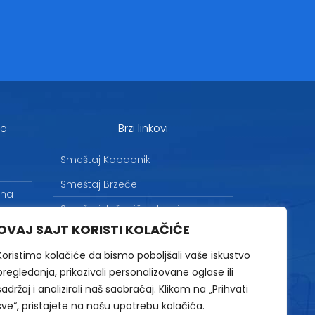
je
Brzi linkovi
Smeštaj Kopaonik
Smeštaj Brzeće
 na
Smeštaj Jošanička banja
OVAJ SAJT KORISTI KOLAČIĆE
Uslovi korišćenja
Koristimo kolačiće da bismo poboljšali vaše iskustvo
Marketing
pregledanja, prikazivali personalizovane oglase ili
Politika privatnosti
sadržaj i analizirali naš saobraćaj. Klikom na „Prihvati
na
sve“, pristajete na našu upotrebu kolačića.
Kontakt