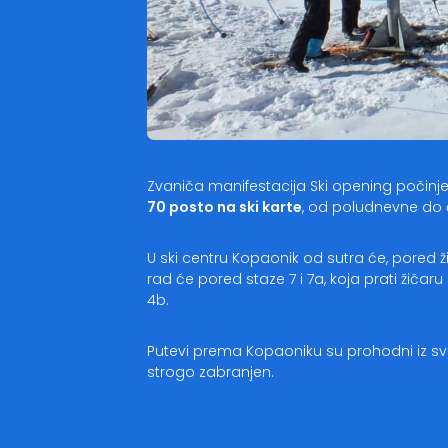
Zvaniča manifestacija Ski opening počinje 
70 posto na ski karte
, od poludnevne do
U ski centru Kopaonik od sutra će, pored ž
rad će pored staze 7 i 7a, koja prati žiča
4b.
Putevi prema Kopaoniku su prohodni iz svi
strogo zabranjen.