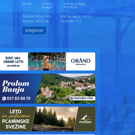
temp.
visina
visina snega
snega
na stazi
Pritisak: 835.4 hPa
Brzina vetra: 3 m/s
Pravac vetra: NE
Vlažnost: 71 %
prognoza