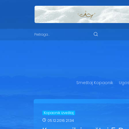
Smeštaj Kopaonik
Ugost
Kopaonik izveštaj
05.12.2016 21:34