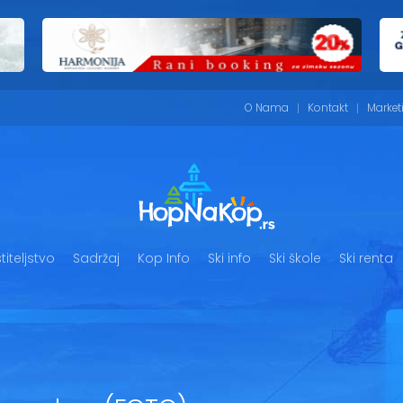
O Nama
Kontakt
Market
iteljstvo
Sadržaj
Kop Info
Ski info
Ski škole
Ski renta