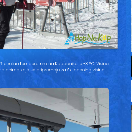
 Trenutna temperatura na Kopaoniku je -3 °C. Visina
na onima koje se pripremaju za Ski opening visina