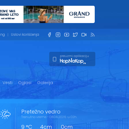
ing
Uslovi korišćenja
preuzmi aplikaciju
Vesti
Oglasi
Galerija
Pretežno vedro
Trenutno vreme - 08.06.2026. u 02h
9 °C
4cm
0cm