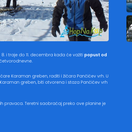
8. i traje do 11. decembra kada će važiti
popust od
 četvorodnevne.
ičare Karaman greben, raditi i žičara Pančićev vrh. U
ru Karaman greben, biti otvorena i staza Pančićev vrh
h pravaca. Teretni saobraćaj preko ove planine je