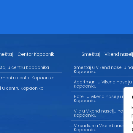
eštaj - Centar Kopaonik
Smeštaj - Vikend nasel
taj u centru Kopaonika
Smeštaj u Vikend naselju na
Kopaoniku
tmani u centru Kopaonika
Apartmani u Vikend naselju
Kopaoniku
li u centru Kopaonika
Hoteli u Vikend naselju na
Kopaoniku
Vile u Vikend naselju na
Kopaoniku
Vikendice u Vikend naselju 
Kopaoniku