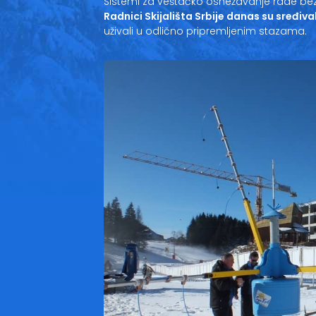
Sistemi za veštačko osnežavanje rade bez 
Radnici Skijališta Srbije danas su sređivali
uživali u odlično pripremljenim stazama.